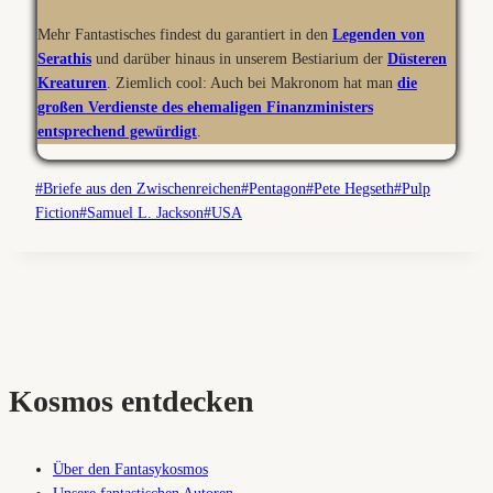
Mehr Fantastisches findest du garantiert in den
Legenden von
Serathis
und darüber hinaus in unserem Bestiarium der
Düsteren
Kreaturen
. Ziemlich cool: Auch bei Makronom hat man
die
großen Verdienste des ehemaligen Finanzministers
entsprechend gewürdigt
.
Schlagworte:
#
Briefe aus den Zwischenreichen
#
Pentagon
#
Pete Hegseth
#
Pulp
Fiction
#
Samuel L. Jackson
#
USA
Kosmos entdecken
Über den Fantasykosmos