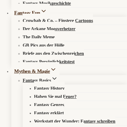
Fantasy Musikgeschichte
Search in content
Fantasy Fun
Crowbah & Co. – Finstere Cartoons
Der Arkane Moosverhetzer
The Daily Meme
GB Pics aus der Hölle
Briefe aus den Zwischenreichen
Startseite
»
Briefe
»
Pete Hegseth und die Kapelle der
Fantasy Persönlichkeitstest
bewaffneten Offenbarung
Mythen & Magie
Fantasy Basics
Pete Hegseth und die Kapelle der
Fantasy History
bewaffneten Offenbarung
Haben Sie mal Feuer?
Fantasy Genres
🌎 Ein Schreiben aus dem Pentagon-Tabernakel,
Fantasy erklärt
wo Filmzitate als Heilige Schrift, Krieg als
Werkstatt der Wunder: Fantasy schreiben
Frömmigkeit und Pressekritik als Angriff auf