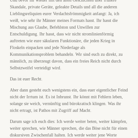
Und bevor ihr wieder mit den alten Geschichten über frühere
Skandale, private Geräte, geleakte Details und all die anderen
Lieblingsreliquien eurer Verdachtsfrömmigkeit anfangt: Ja, ich
weiß, wie sehr ihr Männer meines Formats hasst. Ihr hasst die
Mischung aus Glaube, Befehlston und Unwillen zur
Entschuldigung. Ihr hasst, dass wir nicht stromlinienförmig
auftreten wie eure säkularen Funktionäre, die jeden Krieg in
Floskeln einpacken und jede Niederlage als
Kommunikationsproblem behandeln. Wir sind euch zu direkt, zu
männlich, zu überzeugt davon, dass ein freies Reich nicht durch
Selbstzweifel verteidigt wird.
Das ist euer Recht.
Aber dann gesteht euch wenigstens ein, dass euer eigentlicher Feind
nicht der Irrtum ist. Es ist Inbrunst. Ihr könnt mit Fehlern leben,
solange sie weich, vernünftig und bürokratisch klingen. Was ihr
nicht ertragt, ist Pathos mit Zugriff auf Macht.
Darum sage ich euch dies: Ich werde weiter beten, weiter kämpfen,
weiter sprechen, wie Männer sprechen, die das Böse nicht für einen
diskursiven Zwischenfall halten. Ich werde weiter jene Worte