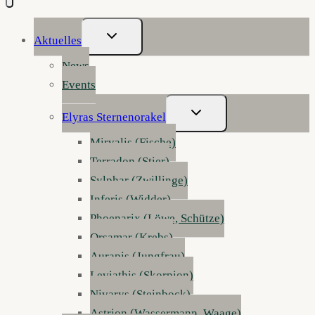
Untermenü
Aktuelles
Umschalten
News
Events
Untermenü
Elyras Sternenorakel
Umschalten
Mirvalis (Fische)
Terradon (Stier)
Sylphar (Zwillinge)
Inferis (Widder)
Phoenarix (Löwe, Schütze)
Orsamar (Krebs)
Aurapis (Jungfrau)
Leviathis (Skorpion)
Nivarys (Steinbock)
Astrion (Wassermann, Waage)