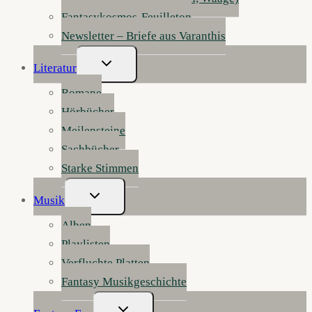
Fantasykosmos-Feuilleton
Newsletter – Briefe aus Varanthis
Untermenü
Literatur
Umschalten
Romane
Hörbücher
Meilensteine
Sachbücher
Starke Stimmen
Untermenü
Musik
Umschalten
Alben
Playlisten
Verfluchte Platten
Fantasy Musikgeschichte
Untermenü