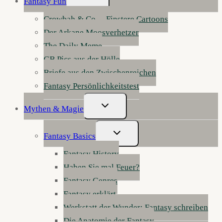
Fantasy Fun
Umschalten
Crowbah & Co. – Finstere Cartoons
Der Arkane Moosverhetzer
The Daily Meme
GB Pics aus der Hölle
Briefe aus den Zwischenreichen
Fantasy Persönlichkeitstest
Untermenü
Mythen & Magie
Umschalten
Untermenü
Fantasy Basics
Umschalten
Fantasy History
Haben Sie mal Feuer?
Fantasy Genres
Fantasy erklärt
Werkstatt der Wunder: Fantasy schreiben
Die Anatomie der Fantasy