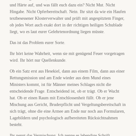
und Härte auf, und was fällt euch dazu ein? Nicht Mut. Nicht
Hingabe. Nicht Opferbereitschaft. Nein. Ihr sitzt da wie ein Haufen
textbesessener Klosterverwalter und prüft mit angespitztem Finger,
ob jedes Wort auch exakt dort in der richtigen heiligen Schublade
liegt, wo es laut eurer Gelehrtenordnung liegen müsste.
Das ist das Problem eurer Sorte.
Ihr hört keine Wahrheit, wenn sie mit genügend Feuer vorgetragen
wird. Ihr hört nur Quellenkunde.
Ob ein Satz erst aus Hesekiel, dann aus einem Film, dann aus einer
Rettungsmission und am Ende wieder aus dem Mund eines
Ministers kommt, ist für Männer meines Schlages nicht die
entscheidende Frage. Entscheidend ist, ob er trägt. Ob er Wucht
hat. Ob er einen Raum mit Entschlossenheit füllt. Ob er jene
Mischung aus Gericht, Bruderpflicht und Vergeltungsbereitschaft in
sich trägt, ohne die eine Armee am Ende nur noch aus Formularen,
Lagebildern und psychologisch aufbereiteten Rücksichtnahmen
besteht.
Ihr nennt das Vermischung. Ich nenne es lebendige Schrift.