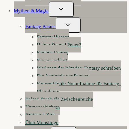
Untermenü
Mythen & Magie
Umschalten
Untermenü
Fantasy Basics
Umschalten
Fantasy History
Haben Sie mal Feuer?
Fantasy Genres
Fantasy erklärt
Werkstatt der Wunder: Fantasy schreiben
Die Anatomie der Fantasy
Figurenklinik: Notaufnahme für Fantasy-
Charaktere
Reisen durch die Zwischenreiche
Kurzgeschichten
Fantasy 4 Kids
Über Mooslinge