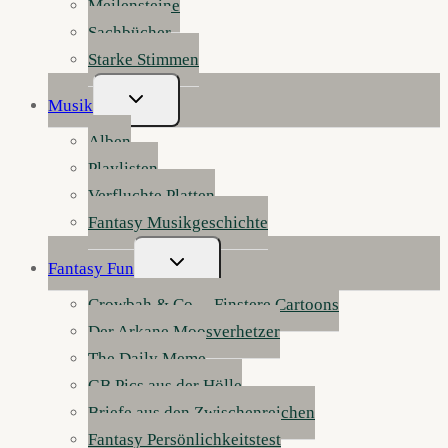
Meilensteine
Sachbücher
Starke Stimmen
Untermenü
Musik
Umschalten
Alben
Playlisten
Verfluchte Platten
Fantasy Musikgeschichte
Untermenü
Fantasy Fun
Umschalten
Crowbah & Co. – Finstere Cartoons
Der Arkane Moosverhetzer
The Daily Meme
GB Pics aus der Hölle
Briefe aus den Zwischenreichen
Fantasy Persönlichkeitstest