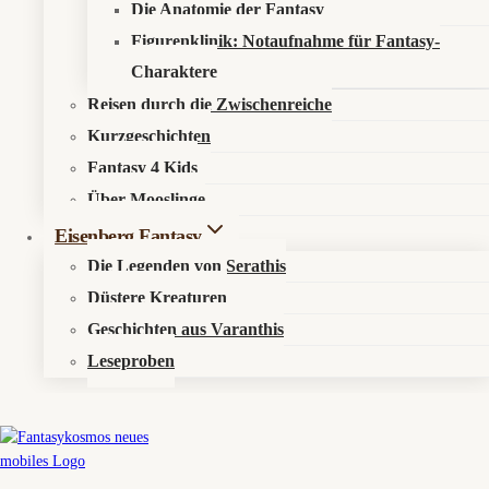
Die Anatomie der Fantasy
Sternenmusiken aus Serathis auf unserem YouTube-Kanal
youtube.com/@Fantasykosmos
.
Figurenklinik: Notaufnahme für Fantasy-
Charaktere
Reisen durch die Zwischenreiche
Kurzgeschichten
Fantasy 4 Kids
Über Mooslinge
Eisenberg Fantasy
Die Legenden von Serathis
Düstere Kreaturen
Geschichten aus Varanthis
🐻
Orsamar – Woche 21/2026
Leseproben
♋
Irdisches Pendant: Krebs
✨ Das erste Flüstern