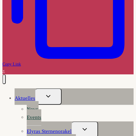
Copy Link
×
Untermenü
Aktuelles
Umschalten
News
Events
Untermenü
Elyras Sternenorakel
Umschalten