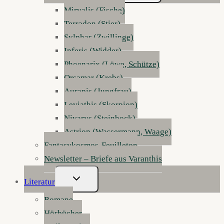
Mirvalis (Fische)
Terradon (Stier)
Sylphar (Zwillinge)
Inferis (Widder)
Phoenarix (Löwe, Schütze)
Orsamar (Krebs)
Aurapis (Jungfrau)
Leviathis (Skorpion)
Nivarys (Steinbock)
Astrion (Wassermann, Waage)
Fantasykosmos-Feuilleton
Newsletter – Briefe aus Varanthis
Untermenü
Literatur
Umschalten
Romane
Hörbücher