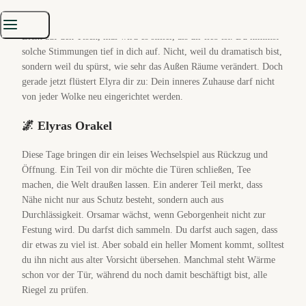
Diese Woche fühlt sich an wie ein Wohnzimmer bei wechselndem
Wetter: mal klopft Regen gegen die Scheiben, mal fällt plötzlich
Licht auf den Tisch, mal wird es stiller, als dir lieb ist. Du nimmst
solche Stimmungen tief in dich auf. Nicht, weil du dramatisch bist,
sondern weil du spürst, wie sehr das Außen Räume verändert. Doch
gerade jetzt flüstert Elyra dir zu: Dein inneres Zuhause darf nicht
von jeder Wolke neu eingerichtet werden.
🌌 Elyras Orakel
Diese Tage bringen dir ein leises Wechselspiel aus Rückzug und
Öffnung. Ein Teil von dir möchte die Türen schließen, Tee
machen, die Welt draußen lassen. Ein anderer Teil merkt, dass
Nähe nicht nur aus Schutz besteht, sondern auch aus
Durchlässigkeit. Orsamar wächst, wenn Geborgenheit nicht zur
Festung wird. Du darfst dich sammeln. Du darfst auch sagen, dass
dir etwas zu viel ist. Aber sobald ein heller Moment kommt, solltest
du ihn nicht aus alter Vorsicht übersehen. Manchmal steht Wärme
schon vor der Tür, während du noch damit beschäftigt bist, alle
Riegel zu prüfen.