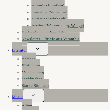
Aurapis (Jungfrau)
Leviathis (Skorpion)
Nivarys (Steinbock)
Astrion (Wassermann, Waage)
Fantasykosmos-Feuilleton
Newsletter – Briefe aus Varanthis
Untermenü
Literatur
Umschalten
Romane
Hörbücher
Meilensteine
Sachbücher
Starke Stimmen
Untermenü
Musik
Umschalten
Alben