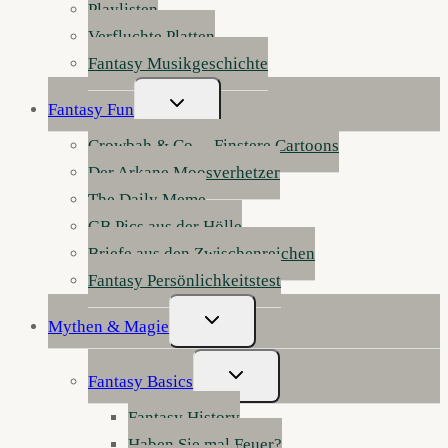
Playlisten
Verfluchte Platten
Fantasy Musikgeschichte
Untermenü
Fantasy Fun
Umschalten
Crowbah & Co. – Finstere Cartoons
Der Arkane Moosverhetzer
The Daily Meme
GB Pics aus der Hölle
Briefe aus den Zwischenreichen
Fantasy Persönlichkeitstest
Untermenü
Mythen & Magie
Umschalten
Untermenü
Fantasy Basics
Umschalten
Fantasy History
Haben Sie mal Feuer?