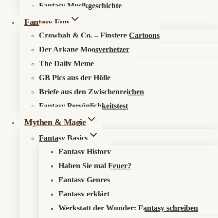
Fantasy Musikgeschichte
Search in content
Fantasy Fun
Crowbah & Co. – Finstere Cartoons
Der Arkane Moosverhetzer
The Daily Meme
GB Pics aus der Hölle
Briefe aus den Zwischenreichen
Startseite
»
Fantasy Fun
»
Der Arkane Moosverhetzer
»
Fantasy Persönlichkeitstest
Nosferatu-Spinne auf dem Vormarsch: Die neue
Invasionsfront in deutschen Wohnzimmern
Mythen & Magie
Fantasy Basics
Fantasy History
Haben Sie mal Feuer?
🕷️ Nosferatu-Spinne auf dem Vormarsch:
Fantasy Genres
Die neue Invasionsfront in deutschen
Fantasy erklärt
Wohnzimmern
Werkstatt der Wunder: Fantasy schreiben