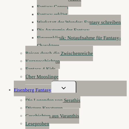
Fantasy Genres
Fantasy erklärt
Werkstatt der Wunder: Fantasy schreiben
Die Anatomie der Fantasy
Figurenklinik: Notaufnahme für Fantasy-
Charaktere
Reisen durch die Zwischenreiche
Kurzgeschichten
Fantasy 4 Kids
Über Mooslinge
Untermenü
Eisenberg Fantasy
Umschalten
Die Legenden von Serathis
Düstere Kreaturen
Geschichten aus Varanthis
Leseproben