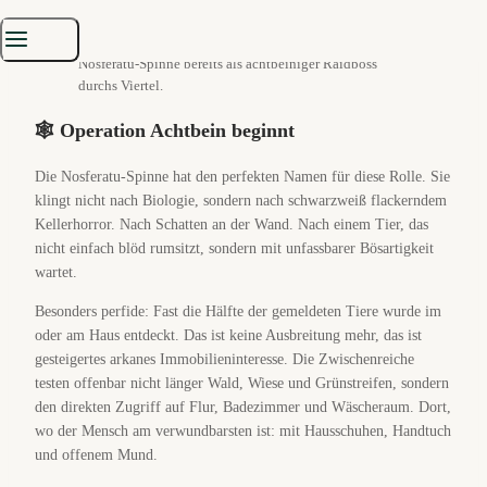
Die Wohnraumoffensive der Zwischenreiche: Während
Deutschland noch nach dem Glas sucht, marschiert die
Nosferatu-Spinne bereits als achtbeiniger Raidboss
durchs Viertel.
🕸️ Operation Achtbein beginnt
Die Nosferatu-Spinne hat den perfekten Namen für diese Rolle. Sie
klingt nicht nach Biologie, sondern nach schwarzweiß flackerndem
Kellerhorror. Nach Schatten an der Wand. Nach einem Tier, das
nicht einfach blöd rumsitzt, sondern mit unfassbarer Bösartigkeit
wartet.
Besonders perfide: Fast die Hälfte der gemeldeten Tiere wurde im
oder am Haus entdeckt. Das ist keine Ausbreitung mehr, das ist
gesteigertes arkanes Immobilieninteresse. Die Zwischenreiche
testen offenbar nicht länger Wald, Wiese und Grünstreifen, sondern
den direkten Zugriff auf Flur, Badezimmer und Wäscheraum. Dort,
wo der Mensch am verwundbarsten ist: mit Hausschuhen, Handtuch
und offenem Mund.