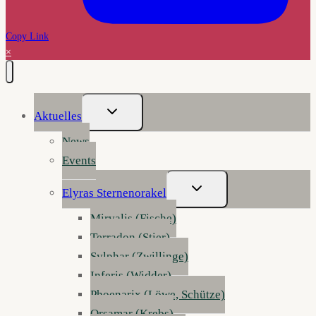
Copy Link
×
Untermenü
Aktuelles
Umschalten
News
Events
Untermenü
Elyras Sternenorakel
Umschalten
Mirvalis (Fische)
Terradon (Stier)
Sylphar (Zwillinge)
Inferis (Widder)
Phoenarix (Löwe, Schütze)
Orsamar (Krebs)