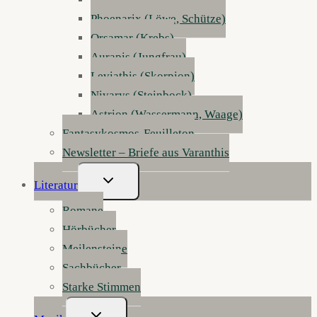
Phoenarix (Löwe, Schütze)
Orsamar (Krebs)
Aurapis (Jungfrau)
Leviathis (Skorpion)
Nivarys (Steinbock)
Astrion (Wassermann, Waage)
Fantasykosmos-Feuilleton
Newsletter – Briefe aus Varanthis
Untermenü
Literatur
Umschalten
Romane
Hörbücher
Meilensteine
Sachbücher
Starke Stimmen
Untermenü