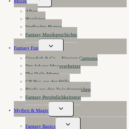
Musik
Umschalten
Alben
Playlisten
Verfluchte Platten
Fantasy Musikgeschichte
Untermenü
Fantasy Fun
Umschalten
Crowbah & Co. – Finstere Cartoons
Der Arkane Moosverhetzer
The Daily Meme
GB Pics aus der Hölle
Briefe aus den Zwischenreichen
Fantasy Persönlichkeitstest
Untermenü
Mythen & Magie
Umschalten
Untermenü
Fantasy Basics