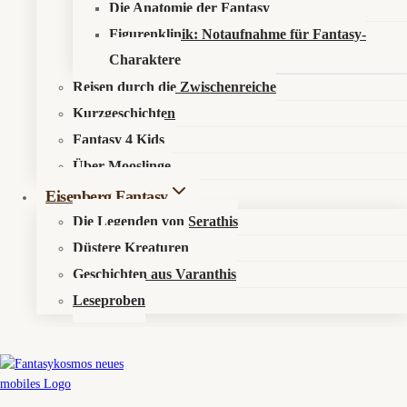
Die Anatomie der Fantasy
aus Serathis auf unserem YouTube-Kanal
youtube.com/@Fantasykosmos
.
Figurenklinik: Notaufnahme für Fantasy-
Charaktere
Reisen durch die Zwischenreiche
Kurzgeschichten
Fantasy 4 Kids
Über Mooslinge
Eisenberg Fantasy
Die Legenden von Serathis
Düstere Kreaturen
Geschichten aus Varanthis
🦑
Nivarys – Woche 45/2025
Leseproben
♑
Irdisches Pendant: Steinbock
✨ Das erste Flüstern