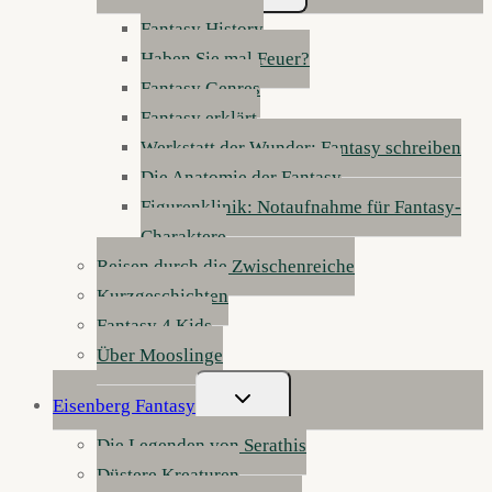
Umschalten
Fantasy History
Haben Sie mal Feuer?
Fantasy Genres
Fantasy erklärt
Werkstatt der Wunder: Fantasy schreiben
Die Anatomie der Fantasy
Figurenklinik: Notaufnahme für Fantasy-
Charaktere
Reisen durch die Zwischenreiche
Kurzgeschichten
Fantasy 4 Kids
Über Mooslinge
Untermenü
Eisenberg Fantasy
Umschalten
Die Legenden von Serathis
Düstere Kreaturen