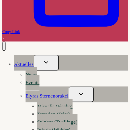
Copy Link
×
Untermenü
Aktuelles
Umschalten
News
Events
Untermenü
Elyras Sternenorakel
Umschalten
Mirvalis (Fische)
Terradon (Stier)
Sylphar (Zwillinge)
Inferis (Widder)