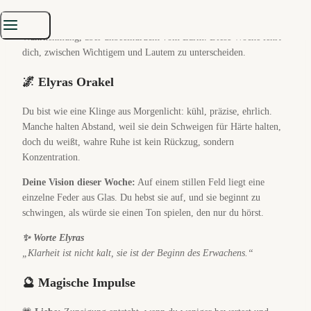
Die Tage wirken stiller, als hielte die Welt den Atem an. Du
bewegst dich darin wie durch klares Glas, scharf in der
Wahrnehmung, aber unbeeindruckt vom Lärm. Diese Woche lehrt
dich, zwischen Wichtigem und Lautem zu unterscheiden.
🌌 Elyras Orakel
Du bist wie eine Klinge aus Morgenlicht: kühl, präzise, ehrlich.
Manche halten Abstand, weil sie dein Schweigen für Härte halten,
doch du weißt, wahre Ruhe ist kein Rückzug, sondern
Konzentration.
Deine Vision dieser Woche:
Auf einem stillen Feld liegt eine
einzelne Feder aus Glas. Du hebst sie auf, und sie beginnt zu
schwingen, als würde sie einen Ton spielen, den nur du hörst.
✨ Worte Elyras
„Klarheit ist nicht kalt, sie ist der Beginn des Erwachens.“
🔮 Magische Impulse