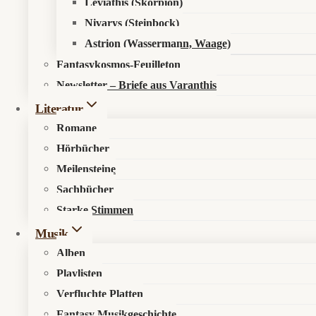
Leviathis (Skorpion)
Nivarys (Steinbock)
Astrion (Wassermann, Waage)
Fantasykosmos-Feuilleton
Newsletter – Briefe aus Varanthis
Literatur
Romane
Hörbücher
Meilensteine
Sachbücher
Starke Stimmen
Musik
Alben
Playlisten
Verfluchte Platten
Fantasy Musikgeschichte