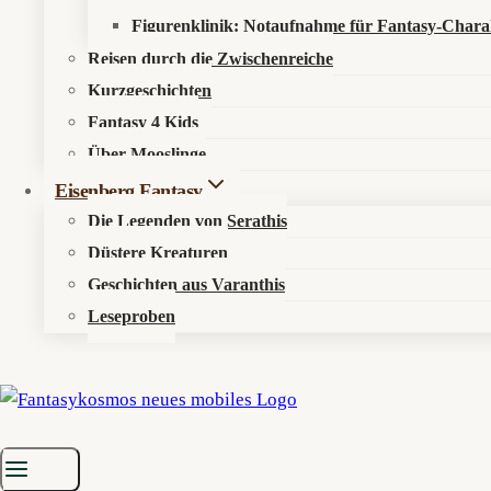
Figurenklinik: Notaufnahme für Fantasy-Chara
Reisen durch die Zwischenreiche
Kurzgeschichten
Fantasy 4 Kids
Über Mooslinge
Eisenberg Fantasy
Die Legenden von Serathis
Düstere Kreaturen
Geschichten aus Varanthis
Leseproben
Startseite
»
Aktuelles
»
News
»
Elyras Sternenorakel
»
Nivarys – Hor
🦑
Nivarys – Woche 29/2025
♑
Irdisches Pendant: Steinbock