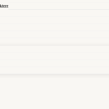
Search in title
ktere
Search in content
oskop für die Woche vom 14. Juli – 20. Juli 2025