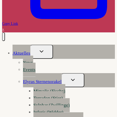
Copy Link
×
Untermenü
Aktuelles
Umschalten
News
Events
Untermenü
Elyras Sternenorakel
Umschalten
Mirvalis (Fische)
Terradon (Stier)
Sylphar (Zwillinge)
Inferis (Widder)