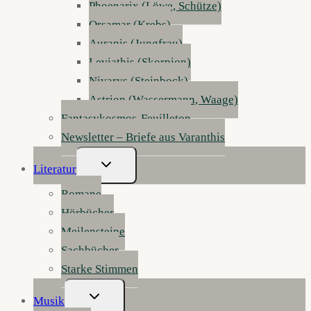
Phoenarix (Löwe, Schütze)
Orsamar (Krebs)
Aurapis (Jungfrau)
Leviathis (Skorpion)
Nivarys (Steinbock)
Astrion (Wassermann, Waage)
Fantasykosmos-Feuilleton
Newsletter – Briefe aus Varanthis
Untermenü
Literatur
Umschalten
Romane
Hörbücher
Meilensteine
Sachbücher
Starke Stimmen
Untermenü
Musik
Umschalten