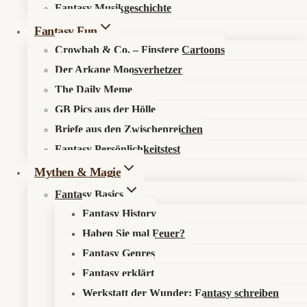
Fantasy Musikgeschichte
Search in content
Fantasy Fun
Crowbah & Co. – Finstere Cartoons
Der Arkane Moosverhetzer
The Daily Meme
GB Pics aus der Hölle
Briefe aus den Zwischenreichen
Startseite
»
Fantasy Fun
»
Der Arkane Moosverhetzer
»
New
Fantasy Persönlichkeitstest
Yorker Wolkenkratzer plötzlich wieder stabil? Die Wahrheit
über den Gebäudedämon
Mythen & Magie
Fantasy Basics
Fantasy History
Haben Sie mal Feuer?
🏙️ New Yorker Wolkenkratzer plötzlich
Fantasy Genres
wieder stabil? Die Wahrheit über den
Fantasy erklärt
Gebäudedämon
Werkstatt der Wunder: Fantasy schreiben