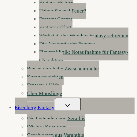
Fantasy History
Haben Sie mal Feuer?
Fantasy Genres
Fantasy erklärt
Werkstatt der Wunder: Fantasy schreiben
Die Anatomie der Fantasy
Figurenklinik: Notaufnahme für Fantasy-
Charaktere
Reisen durch die Zwischenreiche
Kurzgeschichten
Fantasy 4 Kids
Über Mooslinge
Untermenü
Eisenberg Fantasy
Umschalten
Die Legenden von Serathis
Düstere Kreaturen
Geschichten aus Varanthis