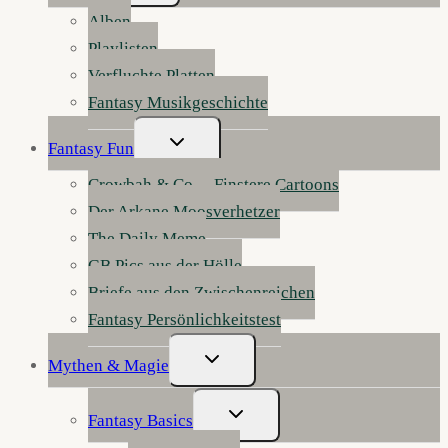
Alben
Playlisten
Verfluchte Platten
Fantasy Musikgeschichte
Untermenü
Fantasy Fun
Umschalten
Crowbah & Co. – Finstere Cartoons
Der Arkane Moosverhetzer
The Daily Meme
GB Pics aus der Hölle
Briefe aus den Zwischenreichen
Fantasy Persönlichkeitstest
Untermenü
Mythen & Magie
Umschalten
Untermenü
Fantasy Basics
Umschalten