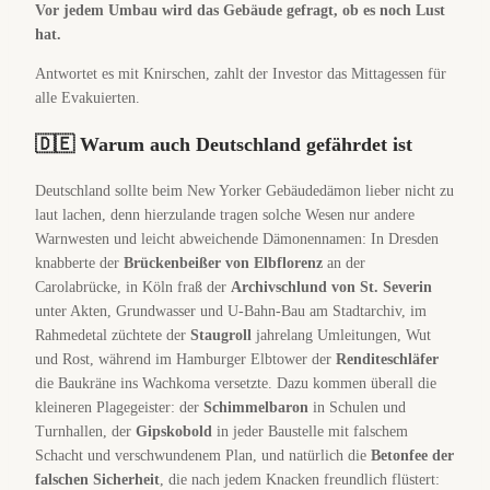
Vor jedem Umbau wird das Gebäude gefragt, ob es noch Lust
hat.
Antwortet es mit Knirschen, zahlt der Investor das Mittagessen für
alle Evakuierten.
🇩🇪 Warum auch Deutschland gefährdet ist
Deutschland sollte beim New Yorker Gebäudedämon lieber nicht zu
laut lachen, denn hierzulande tragen solche Wesen nur andere
Warnwesten und leicht abweichende Dämonennamen: In Dresden
knabberte der
Brückenbeißer von Elbflorenz
an der
Carolabrücke, in Köln fraß der
Archivschlund von St. Severin
unter Akten, Grundwasser und U-Bahn-Bau am Stadtarchiv, im
Rahmedetal züchtete der
Staugroll
jahrelang Umleitungen, Wut
und Rost, während im Hamburger Elbtower der
Renditeschläfer
die Baukräne ins Wachkoma versetzte. Dazu kommen überall die
kleineren Plagegeister: der
Schimmelbaron
in Schulen und
Turnhallen, der
Gipskobold
in jeder Baustelle mit falschem
Schacht und verschwundenem Plan, und natürlich die
Betonfee der
falschen Sicherheit
, die nach jedem Knacken freundlich flüstert: