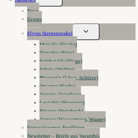
Umschalten
News
Events
Untermenü
Elyras Sternenorakel
Umschalten
Mirvalis (Fische)
Terradon (Stier)
Sylphar (Zwillinge)
Inferis (Widder)
Phoenarix (Löwe, Schütze)
Orsamar (Krebs)
Aurapis (Jungfrau)
Leviathis (Skorpion)
Nivarys (Steinbock)
Astrion (Wassermann, Waage)
Fantasykosmos-Feuilleton
Newsletter – Briefe aus Varanthis