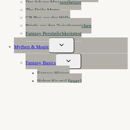
Der Arkane Moosverhetzer
The Daily Meme
GB Pics aus der Hölle
Briefe aus den Zwischenreichen
Fantasy Persönlichkeitstest
Untermenü
Mythen & Magie
Umschalten
Untermenü
Fantasy Basics
Umschalten
Fantasy History
Haben Sie mal Feuer?
Fantasy Genres
Fantasy erklärt
Werkstatt der Wunder: Fantasy schreiben
Die Anatomie der Fantasy
Figurenklinik: Notaufnahme für Fantasy-
Charaktere