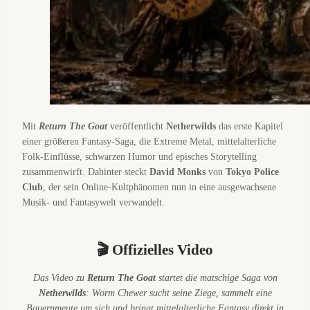
Mit
Return The Goat
veröffentlicht
Netherwilds
das erste Kapitel
einer größeren Fantasy-Saga, die Extreme Metal, mittelalterliche
Folk-Einflüsse, schwarzen Humor und episches Storytelling
zusammenwirft. Dahinter steckt
David Monks
von
Tokyo Police
Club
, der sein Online-Kultphänomen nun in eine ausgewachsene
Musik- und Fantasywelt verwandelt.
🎬 Offizielles Video
Das Video zu
Return The Goat
startet die matschige Saga von
Netherwilds
: Worm Chewer sucht seine Ziege, sammelt eine
Bauernmeute um sich und bringt mittelalterliche Fantasy direkt in