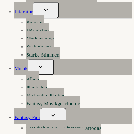
Untermenü
Literatur
Umschalten
Romane
Hörbücher
Meilensteine
Sachbücher
Starke Stimmen
Untermenü
Musik
Umschalten
Alben
Playlisten
Verfluchte Platten
Fantasy Musikgeschichte
Untermenü
Fantasy Fun
Umschalten
Crowbah & Co. – Finstere Cartoons