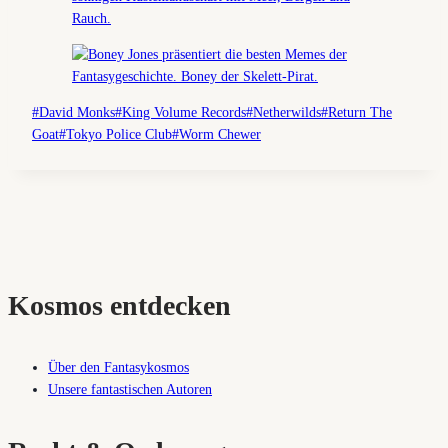
Schlagworte:
#
David Monks
#
King Volume Records
#
Netherwilds
#
Return The
Goat
#
Tokyo Police Club
#
Worm Chewer
Kosmos entdecken
Über den Fantasykosmos
Unsere fantastischen Autoren