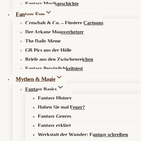
Fantasy Musikgeschichte
Search in content
Fantasy Fun
Crowbah & Co. – Finstere Cartoons
Der Arkane Moosverhetzer
The Daily Meme
GB Pics aus der Hölle
Briefe aus den Zwischenreichen
Startseite
»
Aktuelles
»
News
»
Netherwilds: Return The Goat
Fantasy Persönlichkeitstest
startet die matschigste Fantasy-Metal-Rebellion des Jahres
Mythen & Magie
Fantasy Basics
Fantasy History
Haben Sie mal Feuer?
Monty Python findet neue Thrash-Riffs
Fantasy Genres
Fantasy erklärt
📰 Was ist los?
Werkstatt der Wunder: Fantasy schreiben
Netherwilds
hat mit
Return The Goat
das erste Kapitel einer