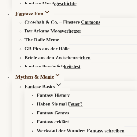
Fantasy Musikgeschichte
Search in content
Fantasy Fun
Crowbah & Co. – Finstere Cartoons
Der Arkane Moosverhetzer
The Daily Meme
GB Pics aus der Hölle
Briefe aus den Zwischenreichen
Startseite
»
Musik
»
Alben
»
Mortem – Mørketid (Review)
Fantasy Persönlichkeitstest
Mythen & Magie
Fantasy Basics
Fantasy History
Haben Sie mal Feuer?
Mortem – Mørketid
Fantasy Genres
🧿 Kurzfazit
Fantasy erklärt
Mørketid
ist ein starkes, konzentriertes Black-Metal-Album aus
Werkstatt der Wunder: Fantasy schreiben
norwegischer Altlast mit erstaunlich frischer Bisskraft.
Mortem