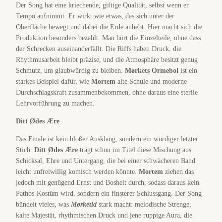
Der Song hat eine kriechende, giftige Qualität, selbst wenn er
Tempo aufnimmt. Er wirkt wie etwas, das sich unter der
Oberfläche bewegt und dabei die Erde anhebt. Hier macht sich die
Produktion besonders bezahlt. Man hört die Einzelteile, ohne dass
der Schrecken auseinanderfällt. Die Riffs haben Druck, die
Rhythmusarbeit bleibt präzise, und die Atmosphäre besitzt genug
Schmutz, um glaubwürdig zu bleiben.
Mørkets Ormebol
ist ein
starkes Beispiel dafür, wie
Mortem
alte Schule und moderne
Durchschlagskraft zusammenbekommen, ohne daraus eine sterile
Lehrvorführung zu machen.
Ditt Ødes Ære
Das Finale ist kein bloßer Ausklang, sondern ein würdiger letzter
Stich.
Ditt Ødes Ære
trägt schon im Titel diese Mischung aus
Schicksal, Ehre und Untergang, die bei einer schwächeren Band
leicht unfreiwillig komisch werden könnte.
Mortem
ziehen das
jedoch mit genügend Ernst und Bosheit durch, sodass daraus kein
Pathos-Kostüm wird, sondern ein finsterer Schlussgang. Der Song
bündelt vieles, was
Mørketid
stark macht: melodische Strenge,
kalte Majestät, rhythmischen Druck und jene ruppige Aura, die