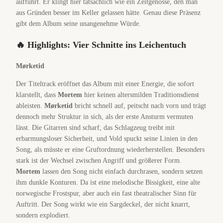
aufführt. Er klingt hier tatsächlich wie ein Zeitgenosse, den man
aus Gründen besser im Keller gelassen hätte. Genau diese Präsenz
gibt dem Album seine unangenehme Würde.
🔥 Highlights: Vier Schnitte ins Leichentuch
Mørketid
Der Titeltrack eröffnet das Album mit einer Energie, die sofort
klarstellt, dass
Mortem
hier keinen altersmilden Traditionsdienst
ableisten.
Mørketid
bricht schnell auf, peitscht nach vorn und trägt
dennoch mehr Struktur in sich, als der erste Ansturm vermuten
lässt. Die Gitarren sind scharf, das Schlagzeug treibt mit
erbarmungsloser Sicherheit, und Vold spuckt seine Linien in den
Song, als müsste er eine Gruftordnung wiederherstellen. Besonders
stark ist der Wechsel zwischen Angriff und größerer Form.
Mortem
lassen den Song nicht einfach durchrasen, sondern setzen
ihm dunkle Konturen. Da ist eine melodische Bissigkeit, eine alte
norwegische Frostspur, aber auch ein fast theatralischer Sinn für
Auftritt. Der Song wirkt wie ein Sargdeckel, der nicht knarrt,
sondern explodiert.