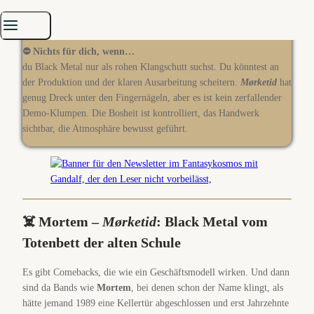
🎼 Highlights
Mørketid, Skyggeånd, Mørkets Ormebol, Ditt Ødes Ære
⛔ Nichts für dich, wenn…
du Black Metal nur als rohen Klangschutt suchst. Du könntest an
der Produktion und der klaren Ausarbeitung scheitern.
Mørketid
hat
genug Dreck unter den Fingernägeln, aber es ist kein zerfallender
Demo-Klumpen. Die Bosheit ist kontrolliert, das Handwerk
sichtbar, die Atmosphäre bewusst geführt.
☠️ Mortem –
Mørketid
: Black Metal vom
Totenbett der alten Schule
Es gibt Comebacks, die wie ein Geschäftsmodell wirken. Und dann
sind da Bands wie
Mortem
, bei denen schon der Name klingt, als
hätte jemand 1989 eine Kellertür abgeschlossen und erst Jahrzehnte