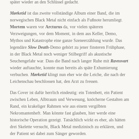
später wieder an den Schlüssel gedacht.
Mørketid
ist das zweite vollständige Album einer Band, die im
norwegischen Black Metal nicht einfach als Fußnote herumliegt.
Mortem
waren vor
Arcturus
da, vor vielen späteren
Verzweigungen, vor dem Moment, in dem aus Keller, Demo,
Mythos und Katastrophe eine ganze Szeneerzählung wurde. Das
legendäre
Slow Death
-Demo gehört zu jener finsteren Frühphase,
in der Black Metal noch weniger Stilbegriff als akustische
Seuchengefahr war. Dass die Band nach langer Ruhe mit
Ravnsvart
wieder auftauchte, konnte man bereits als späte Exhumierung
verbuchen.
Mørketid
klingt nun eher wie die Leiche, die nach der
Leichenschau beschlossen hat, den Arzt zu fressen.
Das Cover ist dafür herrlich eindeutig: ein Totenbett, ein Patient
zwischen Leben, Albtraum und Verwesung, knöcherne Gestalten am
Rand, ein krakeliger Rahmen wie aus einem vergilbten
Nekromantenheft. Man könnte fast glauben, hier werde eine
historische Operation gezeigt. Tatsächlich wirkt es eher, als hätten
drei Skelette versucht, Black Metal medizinisch zu erklären, und
der Patient sei dabei zum Sänger geworden.