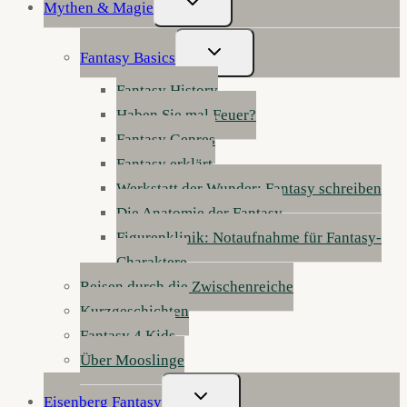
Mythen & Magie
Umschalten
Untermenü
Fantasy Basics
Umschalten
Fantasy History
Haben Sie mal Feuer?
Fantasy Genres
Fantasy erklärt
Werkstatt der Wunder: Fantasy schreiben
Die Anatomie der Fantasy
Figurenklinik: Notaufnahme für Fantasy-
Charaktere
Reisen durch die Zwischenreiche
Kurzgeschichten
Fantasy 4 Kids
Über Mooslinge
Untermenü
Eisenberg Fantasy