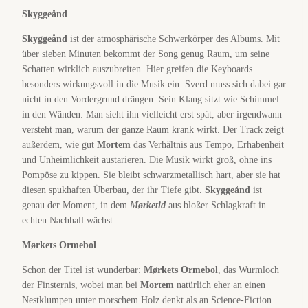
Skyggeånd
Skyggeånd
ist der atmosphärische Schwerkörper des Albums. Mit
über sieben Minuten bekommt der Song genug Raum, um seine
Schatten wirklich auszubreiten. Hier greifen die Keyboards
besonders wirkungsvoll in die Musik ein. Sverd muss sich dabei gar
nicht in den Vordergrund drängen. Sein Klang sitzt wie Schimmel
in den Wänden: Man sieht ihn vielleicht erst spät, aber irgendwann
versteht man, warum der ganze Raum krank wirkt. Der Track zeigt
außerdem, wie gut
Mortem
das Verhältnis aus Tempo, Erhabenheit
und Unheimlichkeit austarieren. Die Musik wirkt groß, ohne ins
Pompöse zu kippen. Sie bleibt schwarzmetallisch hart, aber sie hat
diesen spukhaften Überbau, der ihr Tiefe gibt.
Skyggeånd
ist
genau der Moment, in dem
Mørketid
aus bloßer Schlagkraft in
echten Nachhall wächst.
Mørkets Ormebol
Schon der Titel ist wunderbar:
Mørkets Ormebol
, das Wurmloch
der Finsternis, wobei man bei
Mortem
natürlich eher an einen
Nestklumpen unter morschem Holz denkt als an Science-Fiction.