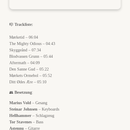
🎼
Trackliste:
Mørketid – 06:04
The Mighty Odious – 04:43
Skyggeånd – 07:34
Blodvassen Grunn – 05:44
Aftermath – 04:09
Den Sanne Gud – 05:22
Mørkets Ormebol – 05:52
Ditt Ødes Ære – 05:10
👥
Besetzung
:
Marius Vold
– Gesang
Steinar Johnsen
– Keyboards
Hellhammer
– Schlagzeug
Tor Stavenes
– Bass
Astennu
– Gitarre