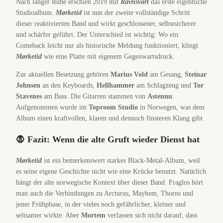
Nach langer Ruhe erschien 2019 mit
Ravnsvart
das erste eigentliche
Studioalbum.
Mørketid
ist nun der zweite vollständige Schritt
dieser reaktivierten Band und wirkt geschlossener, selbstsicherer
und schärfer geführt. Der Unterschied ist wichtig: Wo ein
Comeback leicht nur als historische Meldung funktioniert, klingt
Mørketid
wie eine Platte mit eigenem Gegenwartsdruck.
Zur aktuellen Besetzung gehören
Marius Vold
am Gesang,
Steinar
Johnsen
an den Keyboards,
Hellhammer
am Schlagzeug und
Tor
Stavenes
am Bass. Die Gitarren stammen von
Astennu
.
Aufgenommen wurde im
Toproom Studio
in Norwegen, was dem
Album einen kraftvollen, klaren und dennoch finsteren Klang gibt.
🧛 Fazit: Wenn die alte Gruft wieder Dienst hat
Mørketid
ist ein bemerkenswert starkes Black-Metal-Album, weil
es seine eigene Geschichte nicht wie eine Krücke benutzt. Natürlich
hängt der alte norwegische Kontext über dieser Band. Fraglos hört
man auch die Verbindungen zu Arcturus, Mayhem, Thorns und
jener Frühphase, in der vieles noch gefährlicher, kleiner und
seltsamer wirkte. Aber
Mortem
verlassen sich nicht darauf, dass