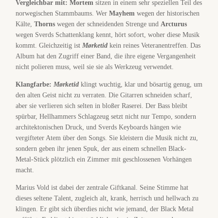
Vergleichbar mit:
Mortem
sitzen in einem sehr speziellen Teil des
norwegischen Stammbaums. Wer
Mayhem
wegen der historischen
Kälte,
Thorns
wegen der schneidenden Strenge und
Arcturus
wegen Sverds Schattenklang kennt, hört sofort, woher diese Musik
kommt. Gleichzeitig ist
Mørketid
kein reines Veteranentreffen. Das
Album hat den Zugriff einer Band, die ihre eigene Vergangenheit
nicht polieren muss, weil sie sie als Werkzeug verwendet.
Klangfarbe:
Mørketid
klingt wuchtig, klar und bösartig genug, um
den alten Geist nicht zu verraten. Die Gitarren schneiden scharf,
aber sie verlieren sich selten in bloßer Raserei. Der Bass bleibt
spürbar, Hellhammers Schlagzeug setzt nicht nur Tempo, sondern
architektonischen Druck, und Sverds Keyboards hängen wie
vergifteter Atem über den Songs. Sie kleistern die Musik nicht zu,
sondern geben ihr jenen Spuk, der aus einem schnellen Black-
Metal-Stück plötzlich ein Zimmer mit geschlossenen Vorhängen
macht.
Marius Vold ist dabei der zentrale Giftkanal. Seine Stimme hat
dieses seltene Talent, zugleich alt, krank, herrisch und hellwach zu
klingen. Er gibt sich überdies nicht wie jemand, der Black Metal