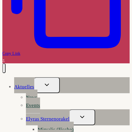
Copy Link
×
Untermenü
Aktuelles
Umschalten
News
Events
Untermenü
Elyras Sternenorakel
Umschalten
Mirvalis (Fische)