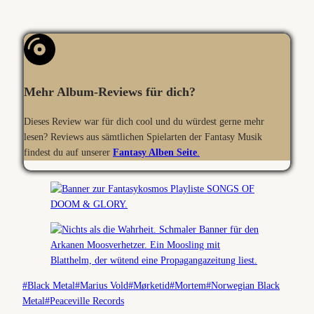
Mehr Album-Reviews für dich?
Dieses Review war für dich cool und du würdest gerne mehr
lesen? Reviews aus sämtlichen Spielarten der Fantasy Musik
findest du auf unserer
Fantasy Alben Seite
.
Schlagworte:
#
Black Metal
#
Marius Vold
#
Mørketid
#
Mortem
#
Norwegian Black
Metal
#
Peaceville Records