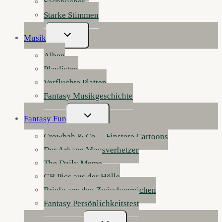
Sachbücher
Starke Stimmen
Untermenü
Musik
Umschalten
Alben
Playlisten
Verfluchte Platten
Fantasy Musikgeschichte
Untermenü
Fantasy Fun
Umschalten
Crowbah & Co. – Finstere Cartoons
Der Arkane Moosverhetzer
The Daily Meme
GB Pics aus der Hölle
Briefe aus den Zwischenreichen
Fantasy Persönlichkeitstest
Untermenü