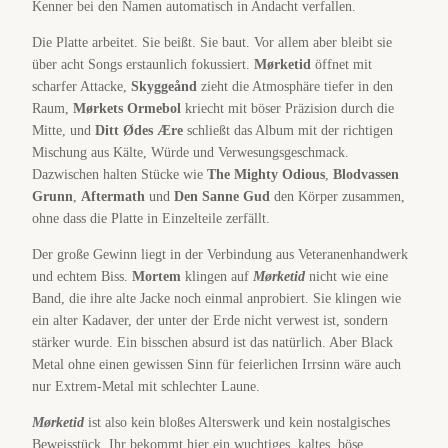
Kenner bei den Namen automatisch in Andacht verfallen.
Die Platte arbeitet. Sie beißt. Sie baut. Vor allem aber bleibt sie
über acht Songs erstaunlich fokussiert.
Mørketid
öffnet mit
scharfer Attacke,
Skyggeånd
zieht die Atmosphäre tiefer in den
Raum,
Mørkets Ormebol
kriecht mit böser Präzision durch die
Mitte, und
Ditt Ødes Ære
schließt das Album mit der richtigen
Mischung aus Kälte, Würde und Verwesungsgeschmack.
Dazwischen halten Stücke wie
The Mighty Odious
,
Blodvassen
Grunn
,
Aftermath
und
Den Sanne Gud
den Körper zusammen,
ohne dass die Platte in Einzelteile zerfällt.
Der große Gewinn liegt in der Verbindung aus Veteranenhandwerk
und echtem Biss.
Mortem
klingen auf
Mørketid
nicht wie eine
Band, die ihre alte Jacke noch einmal anprobiert. Sie klingen wie
ein alter Kadaver, der unter der Erde nicht verwest ist, sondern
stärker wurde. Ein bisschen absurd ist das natürlich. Aber Black
Metal ohne einen gewissen Sinn für feierlichen Irrsinn wäre auch
nur Extrem-Metal mit schlechter Laune.
Mørketid
ist also kein bloßes Alterswerk und kein nostalgisches
Beweisstück. Ihr bekommt hier ein wuchtiges, kaltes, böse