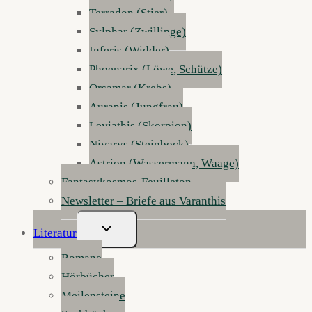
Terradon (Stier)
Sylphar (Zwillinge)
Inferis (Widder)
Phoenarix (Löwe, Schütze)
Orsamar (Krebs)
Aurapis (Jungfrau)
Leviathis (Skorpion)
Nivarys (Steinbock)
Astrion (Wassermann, Waage)
Fantasykosmos-Feuilleton
Newsletter – Briefe aus Varanthis
Untermenü
Literatur
Umschalten
Romane
Hörbücher
Meilensteine