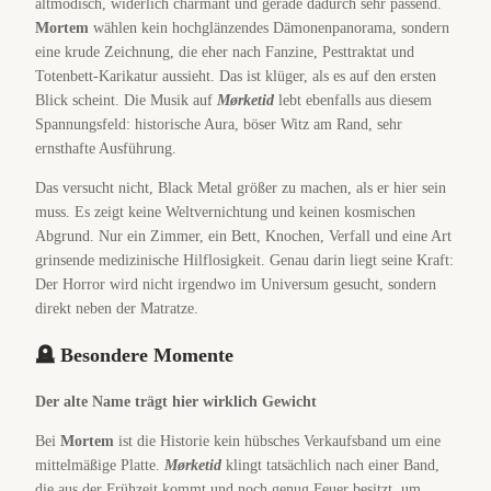
altmodisch, widerlich charmant und gerade dadurch sehr passend.
Mortem
wählen kein hochglänzendes Dämonenpanorama, sondern
eine krude Zeichnung, die eher nach Fanzine, Pesttraktat und
Totenbett-Karikatur aussieht. Das ist klüger, als es auf den ersten
Blick scheint. Die Musik auf
Mørketid
lebt ebenfalls aus diesem
Spannungsfeld: historische Aura, böser Witz am Rand, sehr
ernsthafte Ausführung.
Das versucht nicht, Black Metal größer zu machen, als er hier sein
muss. Es zeigt keine Weltvernichtung und keinen kosmischen
Abgrund. Nur ein Zimmer, ein Bett, Knochen, Verfall und eine Art
grinsende medizinische Hilflosigkeit. Genau darin liegt seine Kraft:
Der Horror wird nicht irgendwo im Universum gesucht, sondern
direkt neben der Matratze.
🪦 Besondere Momente
Der alte Name trägt hier wirklich Gewicht
Bei
Mortem
ist die Historie kein hübsches Verkaufsband um eine
mittelmäßige Platte.
Mørketid
klingt tatsächlich nach einer Band,
die aus der Frühzeit kommt und noch genug Feuer besitzt, um