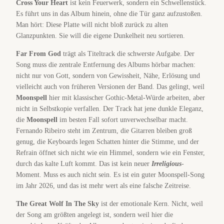
Cross Your Heart
ist kein Feuerwerk, sondern ein Schwellenstück.
Es führt uns in das Album hinein, ohne die Tür ganz aufzustoßen.
Man hört: Diese Platte will nicht bloß zurück zu alten
Glanzpunkten. Sie will die eigene Dunkelheit neu sortieren.
Far From God
trägt als Titeltrack die schwerste Aufgabe. Der
Song muss die zentrale Entfernung des Albums hörbar machen:
nicht nur von Gott, sondern von Gewissheit, Nähe, Erlösung und
vielleicht auch von früheren Versionen der Band. Das gelingt, weil
Moonspell
hier mit klassischer Gothic-Metal-Würde arbeiten, aber
nicht in Selbstkopie verfallen. Der Track hat jene dunkle Eleganz,
die
Moonspell
im besten Fall sofort unverwechselbar macht.
Fernando Ribeiro steht im Zentrum, die Gitarren bleiben groß
genug, die Keyboards legen Schatten hinter die Stimme, und der
Refrain öffnet sich nicht wie ein Himmel, sondern wie ein Fenster,
durch das kalte Luft kommt. Das ist kein neuer
Irreligious
-
Moment. Muss es auch nicht sein. Es ist ein guter Moonspell-Song
im Jahr 2026, und das ist mehr wert als eine falsche Zeitreise.
The Great Wolf In The Sky
ist der emotionale Kern. Nicht, weil
der Song am größten angelegt ist, sondern weil hier die