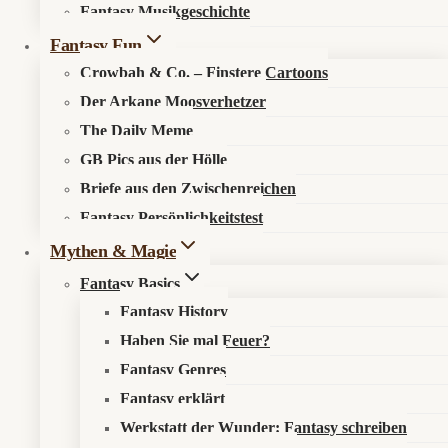
Fantasy Musikgeschichte
Search in content
Fantasy Fun
Crowbah & Co. – Finstere Cartoons
Der Arkane Moosverhetzer
The Daily Meme
GB Pics aus der Hölle
Briefe aus den Zwischenreichen
Startseite
»
Musik
»
Alben
»
Moonspell – Far From God
Fantasy Persönlichkeitstest
(Review)
Mythen & Magie
Fantasy Basics
Fantasy History
Haben Sie mal Feuer?
Moonspell – Far From God (Review)
Fantasy Genres
Fantasy erklärt
🧿 Kurzfazit
Werkstatt der Wunder: Fantasy schreiben
Far From God
ist ein reifes, melancholisches Gothic-Metal-Album,