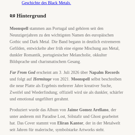
📜 Hintergrund
Moonspell
stammen aus Portugal und gehören seit den
Neunzigerjahren zu den wichtigsten Namen des europäischen
Gothic und Dark Metal. Die Band begann in deutlich extremeren
Gefilden, entwickelte aber früh eine eigene Mischung aus Metal,
dunkler Romantik, portugiesischer Melancholie, okkulter
Bildsprache und charismatischem Gesang.
Far From God
erscheint am 3. Juli 2026 über
Napalm Records
und folgt auf
Hermitage
von 2021.
Moonspell
selbst beschreiben
die neue Platte als Ergebnis mehrerer Jahre kreativer Suche,
Zweifel und Wiederfindung; offiziell wird sie als dunkler, schärfer
und emotional ungefiltert gerahmt.
Produziert wurde das Album von
Jaime Gomez Arellano
, der
unter anderem mit Paradise Lost, Sólstafir und Ghost gearbeitet
hat. Das Cover stammt von
Eliran Kantor
, der in der Metalwelt
seit Jahren für malerische, symbolstarke Artworks steht.