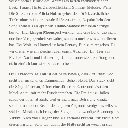
verschiedenen Kräfte des Albums am besten ineinanderfinden:
Epik, Trauer, Härte, Zerbrechlichkeit, Stimme, Melodie, Weite.
Die Streicher von
Alicia Nuhro
geben dem Stück zusätzliche
Tiefe, ohne es in orchestrale Süße zu ziehen; Napalm hebt den
Song ebenfalls als epischen Album-Moment mit ihren Strings
hervor. Hier klingen
Moonspell
wirklich wie eine Band, die nicht
nur ihre Vergangenheit verwaltet, sondern noch etwas zu verlieren
hat. Der Wolf im Himmel ist kein Fantasy-Bild zum Angeben. Er
wirkt eher wie ein Zeichen über einem Abschied. Ein Tier aus
Mythos, Nacht und Erinnerung. Und darunter steht ein Song, der
nicht einfach laut wird, sondern schwer.
Our Freedom To Fall
ist der beste Beweis, dass
Far From God
nicht nur im schönen Dämmerlicht stehen bleibt. Das Stück zieht
die Zügel härter an, öffnet eine düsterere Kante und lässt den
Metal-Anteil mit mehr Druck sprechen. Die Freiheit zu fallen –
schon der Titel ist stark, weil er nicht nach Befreiung klingt,
sondern nach dem Recht, den eigenen Abgrund wenigstens selbst zu
wählen. Musikalisch bringt der Song eine notwendige Spannung ins
Album. Nach viel Eleganz und Melancholie braucht
Far From God
diesen härteren Schatten, damit die Platte nicht zu weich in sich