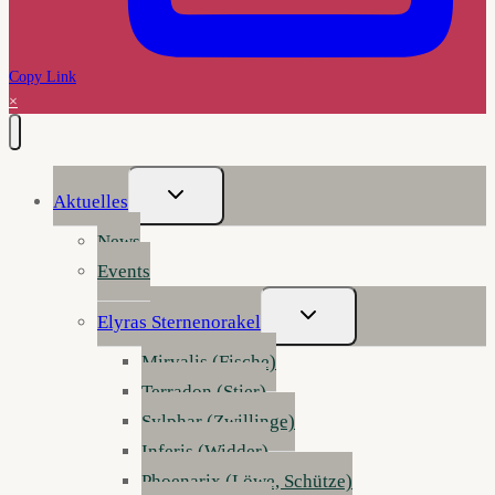
Copy Link
×
Untermenü
Aktuelles
Umschalten
News
Events
Untermenü
Elyras Sternenorakel
Umschalten
Mirvalis (Fische)
Terradon (Stier)
Sylphar (Zwillinge)
Inferis (Widder)
Phoenarix (Löwe, Schütze)