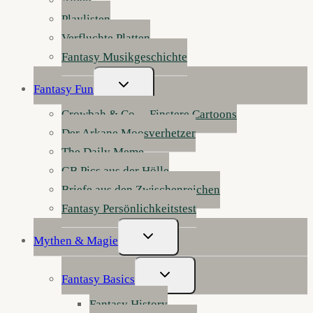
Alben
Playlisten
Verfluchte Platten
Fantasy Musikgeschichte
Untermenü
Fantasy Fun
Umschalten
Crowbah & Co. – Finstere Cartoons
Der Arkane Moosverhetzer
The Daily Meme
GB Pics aus der Hölle
Briefe aus den Zwischenreichen
Fantasy Persönlichkeitstest
Untermenü
Mythen & Magie
Umschalten
Untermenü
Fantasy Basics
Umschalten
Fantasy History