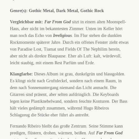
Genre(s): Gothic Metal, Dark Metal, Gothic Rock
Vergleichbar mit:
Far From God
sitzt in einem alten Moonspell-
Haus, aber nicht im bekanntesten Zimmer. Unten im Keller hört
man noch das Echo von
Irreligious
. Im Flur stehen die dunklen
Rockmomente späterer Jahre. Durch ein offenes Fenster zieht etwas
von Paradise Lost, Tiamat und Fields Of The Nephilim herein,
aber nicht als direkte Blaupause. Eher als Luft: kalt, würdevoll,
leicht staubig, mit einem Rest Parfüm und Erde.
Klangfarbe:
Dieses Album ist grau, dunkelgrün und blassgolden.
Es klingt nicht nach Gruftdeckel, sondern nach einem Raum, in
dem nach Sonnenuntergang niemand das Licht anmacht. Die
Gitarren sind präsent, aber selten aufdringlich. Die Keyboards
legen keine Plastiknebelwand, sondern feuchte Konturen. Der Bass
hält vieles gedämpft zusammen, während Hugo Ribeiros
Schlagzeug die Stücke eher führt als antreibt.
Fernando Ribeiro bleibt das große Zentrum. Seine Stimme kann
predigen, flüstern, drohen, wärmen, beißen. Auf
Far From God