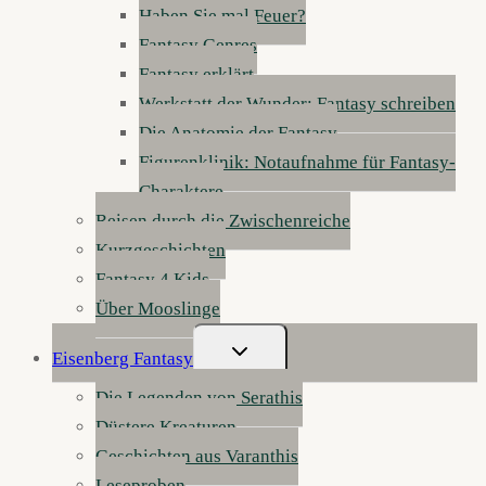
Haben Sie mal Feuer?
Fantasy Genres
Fantasy erklärt
Werkstatt der Wunder: Fantasy schreiben
Die Anatomie der Fantasy
Figurenklinik: Notaufnahme für Fantasy-
Charaktere
Reisen durch die Zwischenreiche
Kurzgeschichten
Fantasy 4 Kids
Über Mooslinge
Untermenü
Eisenberg Fantasy
Umschalten
Die Legenden von Serathis
Düstere Kreaturen
Geschichten aus Varanthis
Leseproben