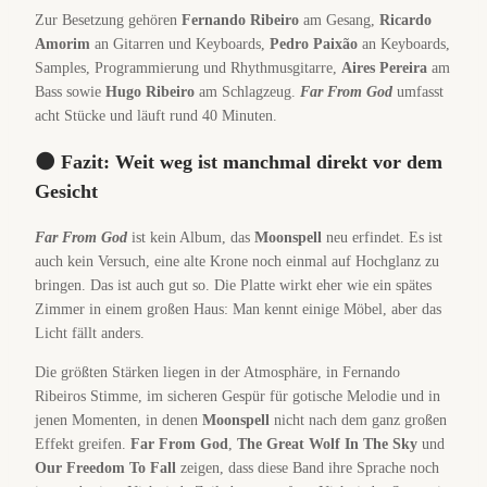
Zur Besetzung gehören
Fernando Ribeiro
am Gesang,
Ricardo
Amorim
an Gitarren und Keyboards,
Pedro Paixão
an Keyboards,
Samples, Programmierung und Rhythmusgitarre,
Aires Pereira
am
Bass sowie
Hugo Ribeiro
am Schlagzeug.
Far From God
umfasst
acht Stücke und läuft rund 40 Minuten.
🌑 Fazit: Weit weg ist manchmal direkt vor dem
Gesicht
Far From God
ist kein Album, das
Moonspell
neu erfindet. Es ist
auch kein Versuch, eine alte Krone noch einmal auf Hochglanz zu
bringen. Das ist auch gut so. Die Platte wirkt eher wie ein spätes
Zimmer in einem großen Haus: Man kennt einige Möbel, aber das
Licht fällt anders.
Die größten Stärken liegen in der Atmosphäre, in Fernando
Ribeiros Stimme, im sicheren Gespür für gotische Melodie und in
jenen Momenten, in denen
Moonspell
nicht nach dem ganz großen
Effekt greifen.
Far From God
,
The Great Wolf In The Sky
und
Our Freedom To Fall
zeigen, dass diese Band ihre Sprache noch