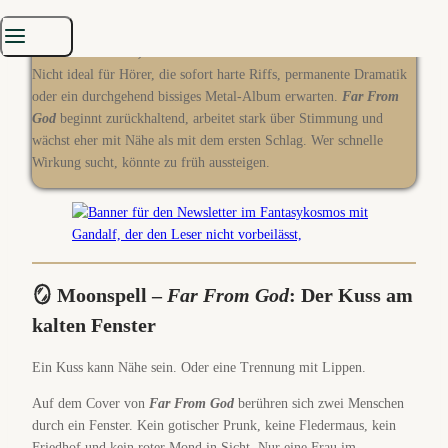
Far From God, The Great Wolf In The Sky, Our Freedom To Fall
⛔ Nichts für dich, wenn…
Nicht ideal für Hörer, die sofort harte Riffs, permanente Dramatik
oder ein durchgehend bissiges Metal-Album erwarten.
Far From
God
beginnt zurückhaltend, arbeitet stark über Stimmung und
wächst eher mit Nähe als mit dem ersten Schlag. Wer schnelle
Wirkung sucht, könnte zu früh aussteigen.
🪞
Moonspell –
Far From God
: Der Kuss am
kalten Fenster
Ein Kuss kann Nähe sein. Oder eine Trennung mit Lippen.
Auf dem Cover von
Far From God
berühren sich zwei Menschen
durch ein Fenster. Kein gotischer Prunk, keine Fledermaus, kein
Friedhof und kein roter Mond in Sicht. Nur eine Frau im