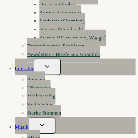
Orsamar (Krebs)
Aurapis (Jungfrau)
Leviathis (Skorpion)
Nivarys (Steinbock)
Astrion (Wassermann, Waage)
Fantasykosmos-Feuilleton
Newsletter – Briefe aus Varanthis
Untermenü
Literatur
Umschalten
Romane
Hörbücher
Meilensteine
Sachbücher
Starke Stimmen
Untermenü
Musik
Umschalten