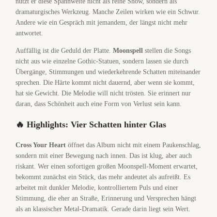
nutzt er diese Spannweite nicht als reine Show, sondern als
dramaturgisches Werkzeug. Manche Zeilen wirken wie ein Schwur.
Andere wie ein Gespräch mit jemandem, der längst nicht mehr
antwortet.
Auffällig ist die Geduld der Platte.
Moonspell
stellen die Songs
nicht aus wie einzelne Gothic-Statuen, sondern lassen sie durch
Übergänge, Stimmungen und wiederkehrende Schatten miteinander
sprechen. Die Härte kommt nicht dauernd, aber wenn sie kommt,
hat sie Gewicht. Die Melodie will nicht trösten. Sie erinnert nur
daran, dass Schönheit auch eine Form von Verlust sein kann.
🔥 Highlights: Vier Schatten hinter Glas
Cross Your Heart
öffnet das Album nicht mit einem Paukenschlag,
sondern mit einer Bewegung nach innen. Das ist klug, aber auch
riskant. Wer einen sofortigen großen Moonspell-Moment erwartet,
bekommt zunächst ein Stück, das mehr andeutet als aufreißt. Es
arbeitet mit dunkler Melodie, kontrolliertem Puls und einer
Stimmung, die eher an Straße, Erinnerung und Versprechen hängt
als an klassischer Metal-Dramatik. Gerade darin liegt sein Wert.