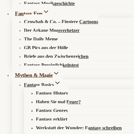
Fantasy Musikgeschichte
Search in content
Fantasy Fun
Crowbah & Co. – Finstere Cartoons
Der Arkane Moosverhetzer
The Daily Meme
GB Pics aus der Hölle
Briefe aus den Zwischenreichen
Startseite
»
Aktuelles
»
News
»
Monster Hunter Stories 3:
Fantasy Persönlichkeitstest
Rudy-DLC bringt Navirou zurück und Nergigante gleich mit
Mythen & Magie
Fantasy Basics
Fantasy History
Haben Sie mal Feuer?
Wenn Katzenfamilien Drachen anziehen
Fantasy Genres
Fantasy erklärt
📰 Was ist los?
Werkstatt der Wunder: Fantasy schreiben
Capcom hat
Monster Hunter Stories 3: Twisted Reflection –