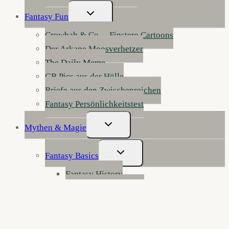
Untermenü
Fantasy Fun
Umschalten
Crowbah & Co. – Finstere Cartoons
Der Arkane Moosverhetzer
The Daily Meme
GB Pics aus der Hölle
Briefe aus den Zwischenreichen
Fantasy Persönlichkeitstest
Untermenü
Mythen & Magie
Umschalten
Untermenü
Fantasy Basics
Umschalten
Fantasy History
Haben Sie mal Feuer?
Fantasy Genres
Fantasy erklärt