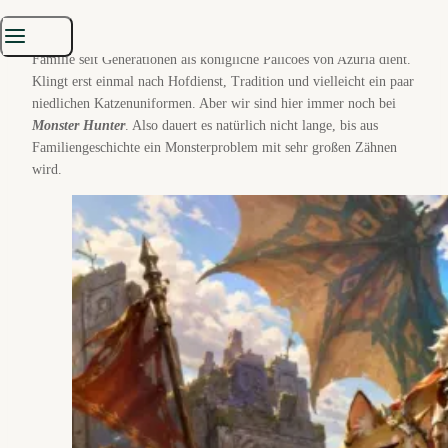
Nachschub: Capcom hat den kostenpflichtigen DLC
Additional
Side Story: Rudy
veröffentlicht. Im Mittelpunkt steht Rudy, dessen
Familie seit Generationen als königliche Palicoes von Azuria dient.
Klingt erst einmal nach Hofdienst, Tradition und vielleicht ein paar
niedlichen Katzenuniformen. Aber wir sind hier immer noch bei
Monster Hunter
. Also dauert es natürlich nicht lange, bis aus
Familiengeschichte ein Monsterproblem mit sehr großen Zähnen
wird.