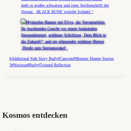
Schlagworte:
#
Additional Side Story Rudy
#
Capcom
#
Monster Hunter Stories
3
#
Navirou
#
Rudy
#
Twisted Reflection
Kosmos entdecken