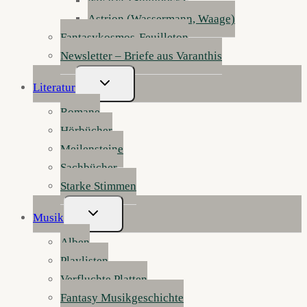
Nivarys (Steinbock)
Astrion (Wassermann, Waage)
Fantasykosmos-Feuilleton
Newsletter – Briefe aus Varanthis
Untermenü
Literatur
Umschalten
Romane
Hörbücher
Meilensteine
Sachbücher
Starke Stimmen
Untermenü
Musik
Umschalten
Alben
Playlisten
Verfluchte Platten
Fantasy Musikgeschichte