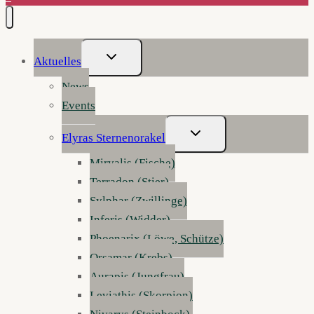
Untermenü
Aktuelles
Umschalten
News
Events
Untermenü
Elyras Sternenorakel
Umschalten
Mirvalis (Fische)
Terradon (Stier)
Sylphar (Zwillinge)
Inferis (Widder)
Phoenarix (Löwe, Schütze)
Orsamar (Krebs)
Aurapis (Jungfrau)
Leviathis (Skorpion)