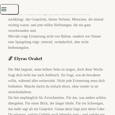
Diese Woche kommt nicht mit großem Donner. Sie legt dir eher
eine Hand auf die Schulter, während der Himmel zwischen Regen
und Licht wechselt. Du spürst, dass manches in dir noch
nachklingt: alte Gespräche, kleine Verluste, Menschen, die einmal
wichtig waren, und jene stillen Hoffnungen, die nie ganz
verschwunden sind.
Mirvalis trägt Erinnerung nicht wie Ballast, sondern wie Wasser
eine Spiegelung trägt: zitternd, veränderlich, aber nicht
bedeutungslos.
🌌 Elyras Orakel
Der Mai beginnt, seine hellere Seite zu zeigen, doch diese Woche
fragt dich nicht nur nach Aufbruch. Sie fragt, was du bewahren
willst, während alles weiterzieht. Nicht jede Erinnerung muss dich
festhalten. Manche darfst du einfach ehren, ohne wieder in sie
zurückzukehren.
Du bist empfänglich für Zwischentöne. Für das, was andere achtlos
übergehen. Für einen Blick, der länger bleibt. Für ein Schweigen,
das mehr sagt als ein Gespräch. Genau darin liegt jetzt deine Gabe:
Du erkennst, welche Gefühle noch lebendig sind – und welche nur