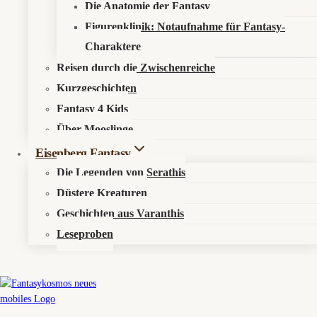
Die Anatomie der Fantasy
Sternenmusiken aus Serathis auf unserem YouTube-Kanal
youtube.com/@Fantasykosmos
.
Figurenklinik: Notaufnahme für Fantasy-
Charaktere
Reisen durch die Zwischenreiche
Kurzgeschichten
Fantasy 4 Kids
Über Mooslinge
Eisenberg Fantasy
Die Legenden von Serathis
Düstere Kreaturen
Geschichten aus Varanthis
🐉
Mirvalis – Woche 19/2026
Leseproben
♓
Irdisches Pendant: Fische
✨
Das erste Flüstern