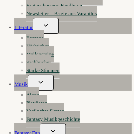
Fantasykosmos-Feuilleton
Newsletter – Briefe aus Varanthis
Untermenü
Literatur
Umschalten
Romane
Hörbücher
Meilensteine
Sachbücher
Starke Stimmen
Untermenü
Musik
Umschalten
Alben
Playlisten
Verfluchte Platten
Fantasy Musikgeschichte
Untermenü
Fantasy Fun