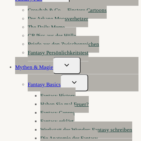
Umschalten
Crowbah & Co. – Finstere Cartoons
Der Arkane Moosverhetzer
The Daily Meme
GB Pics aus der Hölle
Briefe aus den Zwischenreichen
Fantasy Persönlichkeitstest
Untermenü
Mythen & Magie
Umschalten
Untermenü
Fantasy Basics
Umschalten
Fantasy History
Haben Sie mal Feuer?
Fantasy Genres
Fantasy erklärt
Werkstatt der Wunder: Fantasy schreiben
Die Anatomie der Fantasy