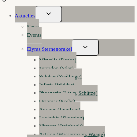
Untermenü
Aktuelles
Umschalten
News
Events
Untermenü
Elyras Sternenorakel
Umschalten
Mirvalis (Fische)
Terradon (Stier)
Sylphar (Zwillinge)
Inferis (Widder)
Phoenarix (Löwe, Schütze)
Orsamar (Krebs)
Aurapis (Jungfrau)
Leviathis (Skorpion)
Nivarys (Steinbock)
Astrion (Wassermann, Waage)