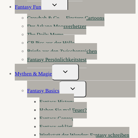
Untermenü
Fantasy Fun
Umschalten
Crowbah & Co. – Finstere Cartoons
Der Arkane Moosverhetzer
The Daily Meme
GB Pics aus der Hölle
Briefe aus den Zwischenreichen
Fantasy Persönlichkeitstest
Untermenü
Mythen & Magie
Umschalten
Untermenü
Fantasy Basics
Umschalten
Fantasy History
Haben Sie mal Feuer?
Fantasy Genres
Fantasy erklärt
Werkstatt der Wunder: Fantasy schreiben