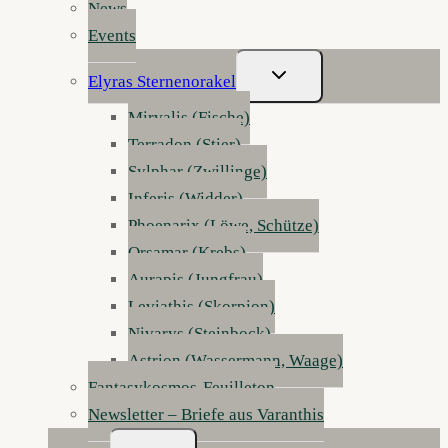
News
Events
Untermenü
Elyras Sternenorakel
Umschalten
Mirvalis (Fische)
Terradon (Stier)
Sylphar (Zwillinge)
Inferis (Widder)
Phoenarix (Löwe, Schütze)
Orsamar (Krebs)
Aurapis (Jungfrau)
Leviathis (Skorpion)
Nivarys (Steinbock)
Astrion (Wassermann, Waage)
Fantasykosmos-Feuilleton
Newsletter – Briefe aus Varanthis