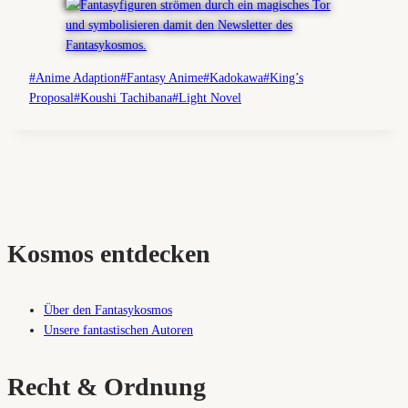
Schlagworte:
#
Anime Adaption
#
Fantasy Anime
#
Kadokawa
#
King’s
Proposal
#
Koushi Tachibana
#
Light Novel
Kosmos entdecken
Über den Fantasykosmos
Unsere fantastischen Autoren
Recht & Ordnung