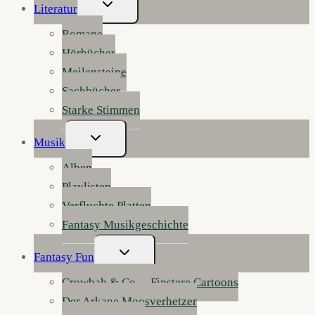
Untermenü
Literatur
Umschalten
Romane
Hörbücher
Meilensteine
Sachbücher
Starke Stimmen
Untermenü
Musik
Umschalten
Alben
Playlisten
Verfluchte Platten
Fantasy Musikgeschichte
Untermenü
Fantasy Fun
Umschalten
Crowbah & Co. – Finstere Cartoons
Der Arkane Moosverhetzer