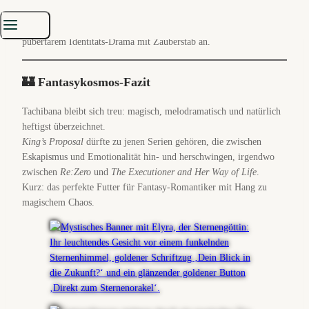
seine wahre Identität verbergen.
Klingt nach
Body Swap Kitsch Comdey
, fühlt sich aber schnell nach
pubertärem Identitäts-Drama mit Zauberstab an.
🏰 Fantasykosmos-Fazit
Tachibana bleibt sich treu: magisch, melodramatisch und natürlich
heftigst überzeichnet.
King’s Proposal
dürfte zu jenen Serien gehören, die zwischen
Eskapismus und Emotionalität hin- und herschwingen, irgendwo
zwischen
Re:Zero
und
The Executioner and Her Way of Life
.
Kurz: das perfekte Futter für Fantasy-Romantiker mit Hang zu
magischem Chaos.