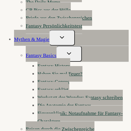
The Daily Meme
GB Pics aus der Hölle
Briefe aus den Zwischenreichen
Fantasy Persönlichkeitstest
Untermenü
Mythen & Magie
Umschalten
Untermenü
Fantasy Basics
Umschalten
Fantasy History
Haben Sie mal Feuer?
Fantasy Genres
Fantasy erklärt
Werkstatt der Wunder: Fantasy schreiben
Die Anatomie der Fantasy
Figurenklinik: Notaufnahme für Fantasy-
Charaktere
Reisen durch die Zwischenreiche