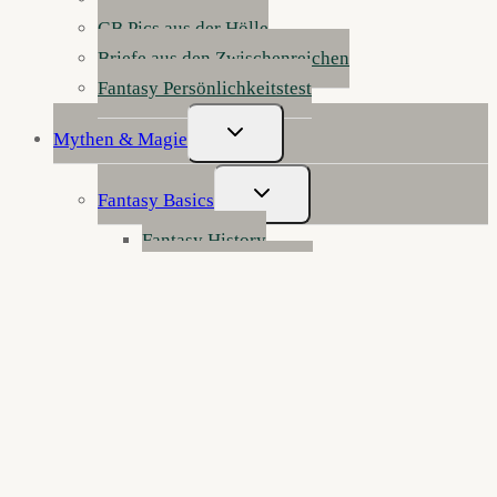
GB Pics aus der Hölle
Briefe aus den Zwischenreichen
Fantasy Persönlichkeitstest
Untermenü
Mythen & Magie
Umschalten
Untermenü
Fantasy Basics
Umschalten
Fantasy History
Haben Sie mal Feuer?
Fantasy Genres
Fantasy erklärt
Werkstatt der Wunder: Fantasy schreiben
Die Anatomie der Fantasy
Figurenklinik: Notaufnahme für Fantasy-
Charaktere
Reisen durch die Zwischenreiche