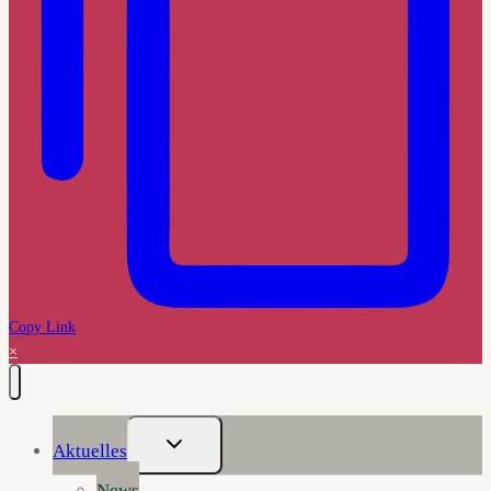
Copy Link
×
Untermenü
Aktuelles
Umschalten
News