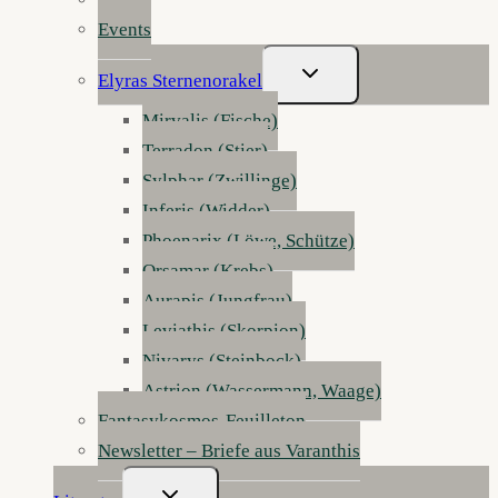
Events
Untermenü
Elyras Sternenorakel
Umschalten
Mirvalis (Fische)
Terradon (Stier)
Sylphar (Zwillinge)
Inferis (Widder)
Phoenarix (Löwe, Schütze)
Orsamar (Krebs)
Aurapis (Jungfrau)
Leviathis (Skorpion)
Nivarys (Steinbock)
Astrion (Wassermann, Waage)
Fantasykosmos-Feuilleton
Newsletter – Briefe aus Varanthis
Untermenü