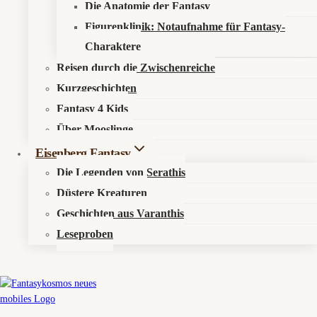
Für die
Schlacht in der Gurgel
in
House of the Dragon Staffel 3
Die Anatomie der Fantasy
wurden offenbar
23 Stuntmen gleichzeitig in Brand gesetzt
.
Figurenklinik: Notaufnahme für Fantasy-
Dazu kommen gewaltige Produktionszahlen wie
15.000
Charaktere
stunterfahrene Komparsen
,
3.500 Requisiten
und
25 Tonnen
Propangas
.
Reisen durch die Zwischenreiche
Kurzgeschichten
🐛 Was denken wir?
Westeros liefert keine Schlacht, Westeros liefert einen wahren
Fantasy 4 Kids
Brandschutz-Albtraum mit maximalem Drachenfeuer. Wenn eine
Über Mooslinge
Serie Erbfolgefragen mit 25 Tonnen Propangas beantwortet, ist sie
Eisenberg Fantasy
wieder im richtigen Tonfall angekommen.
Die Legenden von Serathis
Düstere Kreaturen
Geschichten aus Varanthis
🔥 House of the Dragon Staffel 3: Westeros
Leseproben
liefert einen Brandschutz-Albtraum mit
Drachenzertifikat
Westeros war nie ein Ort für gesunde Konfliktlösung. Wer dort ein