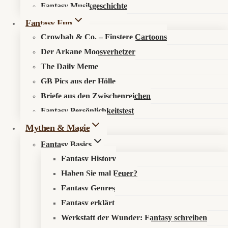
Fantasy Musikgeschichte
Search in content
Fantasy Fun
Crowbah & Co. – Finstere Cartoons
Der Arkane Moosverhetzer
The Daily Meme
GB Pics aus der Hölle
Briefe aus den Zwischenreichen
Startseite
»
Aktuelles
»
News
»
House of the Dragon Staffel 3:
Fantasy Persönlichkeitstest
Westeros liefert einen Brandschutz-Albtraum mit
Drachenzertifikat
Mythen & Magie
Fantasy Basics
Fantasy History
Haben Sie mal Feuer?
Fantasy Genres
Westeros fehlen die Feuerlöscher
Fantasy erklärt
Werkstatt der Wunder: Fantasy schreiben
📰 Was ist los?