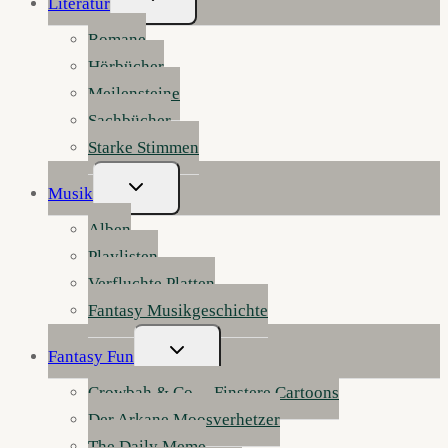
Literatur
Umschalten
Romane
Hörbücher
Meilensteine
Sachbücher
Starke Stimmen
Untermenü
Musik
Umschalten
Alben
Playlisten
Verfluchte Platten
Fantasy Musikgeschichte
Untermenü
Fantasy Fun
Umschalten
Crowbah & Co. – Finstere Cartoons
Der Arkane Moosverhetzer
The Daily Meme