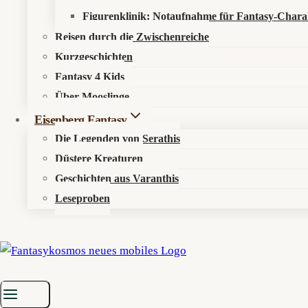
Figurenklinik: Notaufnahme für Fantasy-Chara
Reisen durch die Zwischenreiche
Kurzgeschichten
Fantasy 4 Kids
Über Mooslinge
Eisenberg Fantasy
Die Legenden von Serathis
Düstere Kreaturen
Geschichten aus Varanthis
Leseproben
Startseite
»
Aktuelles
»
News
»
Horrorlogium: Kosmischer Horror tick
Das Universum tickt zurück