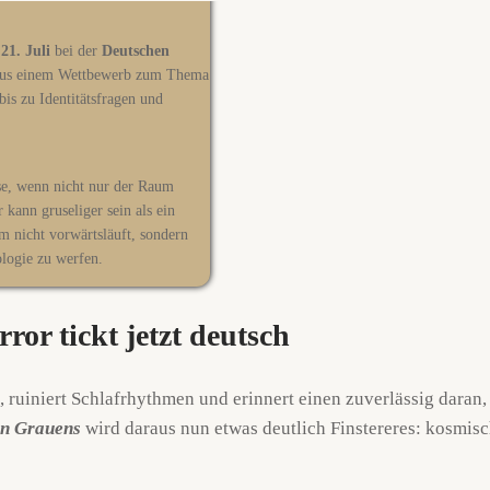
m
21. Juli
bei der
Deutschen
 aus einem Wettbewerb zum Thema
is zu Identitätsfragen und
se, wenn nicht nur der Raum
kann gruseliger sein als ein
m nicht vorwärtsläuft, sondern
logie zu werfen.
ror tickt jetzt deutsch
e, ruiniert Schlafrhythmen und erinnert einen zuverlässig dara
en Grauens
wird daraus nun etwas deutlich Finstereres: kosmisch