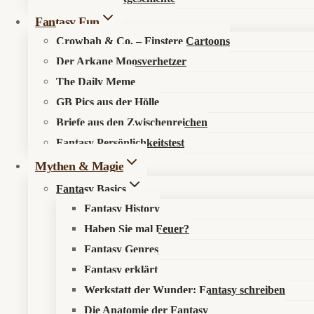
Fantasy Fun
Crowbah & Co. – Finstere Cartoons
Der Arkane Moosverhetzer
The Daily Meme
GB Pics aus der Hölle
🔍
Suche im Fantasykosmos
Briefe aus den Zwischenreichen
Fantasy Persönlichkeitstest
Spüre verborgene Pfade auf, entdecke neue Werke oder durchstöb
Mythen & Magie
Fantasy Basics
Fantasy History
Haben Sie mal Feuer?
Fantasy Genres
Fantasy erklärt
Werkstatt der Wunder: Fantasy schreiben
Die Anatomie der Fantasy