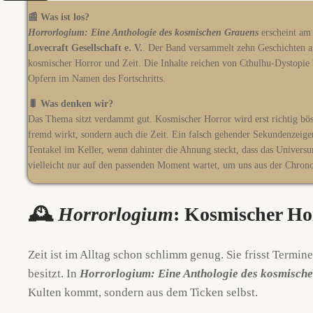
📰 Was ist los?
Horrorlogium: Eine Anthologie des kosmischen Grauens
erscheint a
Lovecraft Gesellschaft e. V.
. Der Band versammelt zehn Geschichten
kosmischer Horror und Zeit. Die Inhalte reichen von Cthulhu-Dystopie b
Opfern im Namen des Fortschritts.
🐛 Was denken wir?
Das Thema sitzt verdammt gut. Kosmischer Horror wird erst richtig bö
fremd wirkt, sondern auch die Zeit. Ein falsch gehender Sekundenzeiger 
Tentakel im Keller, wenn dahinter die Ahnung steckt, dass das Universu
vielleicht nur auf den passenden Moment wartet, um uns aus der Chrono
🕰️
Horrorlogium
: Kosmischer Hor
Zeit ist im Alltag schon schlimm genug. Sie frisst Termin
besitzt. In
Horrorlogium: Eine Anthologie des kosmisch
Kulten kommt, sondern aus dem Ticken selbst.