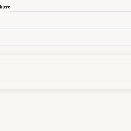
Search in title
ktere
Search in content
t jetzt deutsch