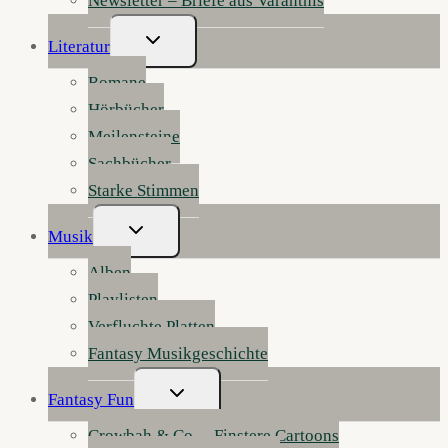
Newsletter – Briefe aus Varanthis
Untermenü
Literatur
Umschalten
Romane
Hörbücher
Meilensteine
Sachbücher
Starke Stimmen
Untermenü
Musik
Umschalten
Alben
Playlisten
Verfluchte Platten
Fantasy Musikgeschichte
Untermenü
Fantasy Fun
Umschalten
Crowbah & Co. – Finstere Cartoons