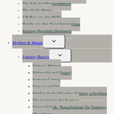
Der Arkane Moosverhetzer
The Daily Meme
GB Pics aus der Hölle
Briefe aus den Zwischenreichen
Fantasy Persönlichkeitstest
Untermenü
Mythen & Magie
Umschalten
Untermenü
Fantasy Basics
Umschalten
Fantasy History
Haben Sie mal Feuer?
Fantasy Genres
Fantasy erklärt
Werkstatt der Wunder: Fantasy schreiben
Die Anatomie der Fantasy
Figurenklinik: Notaufnahme für Fantasy-