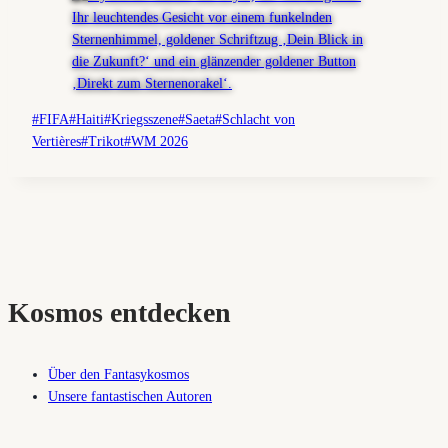
Schlagworte:
#
FIFA
#
Haiti
#
Kriegsszene
#
Saeta
#
Schlacht von
Vertières
#
Trikot
#
WM 2026
Kosmos entdecken
Über den Fantasykosmos
Unsere fantastischen Autoren