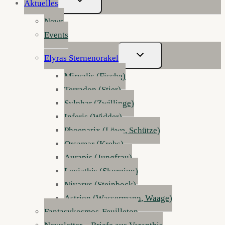
Aktuelles
Umschalten
News
Events
Untermenü
Elyras Sternenorakel
Umschalten
Mirvalis (Fische)
Terradon (Stier)
Sylphar (Zwillinge)
Inferis (Widder)
Phoenarix (Löwe, Schütze)
Orsamar (Krebs)
Aurapis (Jungfrau)
Leviathis (Skorpion)
Nivarys (Steinbock)
Astrion (Wassermann, Waage)
Fantasykosmos-Feuilleton