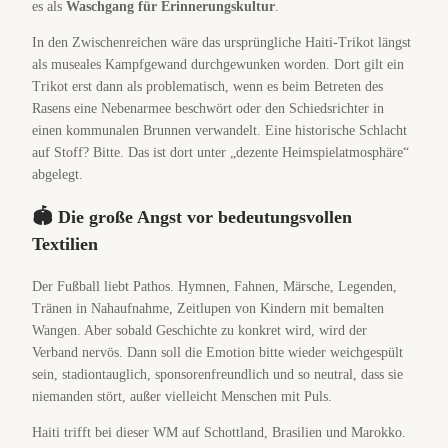
es als
Waschgang für Erinnerungskultur
.
In den Zwischenreichen wäre das ursprüngliche Haiti-Trikot längst
als museales Kampfgewand durchgewunken worden. Dort gilt ein
Trikot erst dann als problematisch, wenn es beim Betreten des
Rasens eine Nebenarmee beschwört oder den Schiedsrichter in
einen kommunalen Brunnen verwandelt. Eine historische Schlacht
auf Stoff? Bitte. Das ist dort unter „dezente Heimspielatmosphäre“
abgelegt.
🏟️ Die große Angst vor bedeutungsvollen
Textilien
Der Fußball liebt Pathos. Hymnen, Fahnen, Märsche, Legenden,
Tränen in Nahaufnahme, Zeitlupen von Kindern mit bemalten
Wangen. Aber sobald Geschichte zu konkret wird, wird der
Verband nervös. Dann soll die Emotion bitte wieder weichgespült
sein, stadiontauglich, sponsorenfreundlich und so neutral, dass sie
niemanden stört, außer vielleicht Menschen mit Puls.
Haiti trifft bei dieser WM auf Schottland, Brasilien und Marokko.