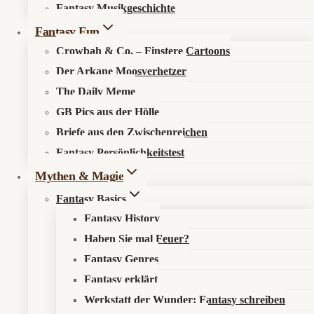
Fantasy Musikgeschichte
Search in content
Fantasy Fun
Crowbah & Co. – Finstere Cartoons
Der Arkane Moosverhetzer
The Daily Meme
GB Pics aus der Hölle
Briefe aus den Zwischenreichen
Startseite
»
Fantasy Fun
»
Der Arkane Moosverhetzer
»
Haiti
Fantasy Persönlichkeitstest
muss WM-Trikot ändern: Die FIFA verbietet Geschichte auf
Stoff
Mythen & Magie
Fantasy Basics
Fantasy History
Haben Sie mal Feuer?
👕 Haiti muss WM-Trikot ändern: Die FIFA
Fantasy Genres
verbietet Geschichte auf Stoff
Fantasy erklärt
Werkstatt der Wunder: Fantasy schreiben
Haiti ist nach 52 Jahren zurück bei einer Fußball-WM, und