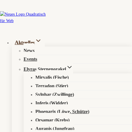
Zum
Inhalt
springen
Gods, Death & Reapers: Dark-Fantasy-RPG
Aktuelles
News
lässt dich gratis für den Tod arbeiten
Events
Von
Redaktion
15. Mai 2026
14. Mai 2026
Elyras Sternenorakel
Mirvalis (Fische)
Terradon (Stier)
Sylphar (Zwillinge)
Inferis (Widder)
Phoenarix (Löwe, Schütze)
Orsamar (Krebs)
Aurapis (Jungfrau)