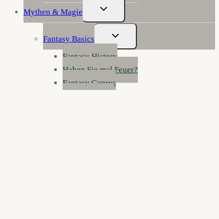
Untermenü
Mythen & Magie
Umschalten
Untermenü
Fantasy Basics
Umschalten
Fantasy History
Haben Sie mal Feuer?
Fantasy Genres
Fantasy erklärt
Werkstatt der Wunder: Fantasy schreiben
Die Anatomie der Fantasy
Figurenklinik: Notaufnahme für Fantasy-
Charaktere
Reisen durch die Zwischenreiche
Kurzgeschichten
Fantasy 4 Kids
Über Mooslinge