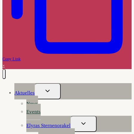
Copy Link
×
Untermenü
Aktuelles
Umschalten
News
Events
Untermenü
Elyras Sternenorakel
Umschalten