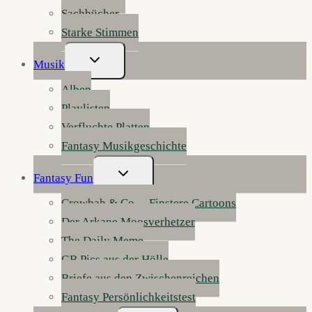
Sachbücher
Starke Stimmen
Untermenü
Musik
Umschalten
Alben
Playlisten
Verfluchte Platten
Fantasy Musikgeschichte
Untermenü
Fantasy Fun
Umschalten
Crowbah & Co. – Finstere Cartoons
Der Arkane Moosverhetzer
The Daily Meme
GB Pics aus der Hölle
Briefe aus den Zwischenreichen
Fantasy Persönlichkeitstest