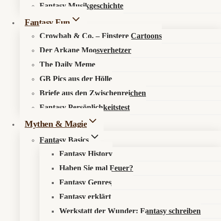
Fantasy Musikgeschichte
Search in content
Fantasy Fun
Crowbah & Co. – Finstere Cartoons
Der Arkane Moosverhetzer
The Daily Meme
GB Pics aus der Hölle
Briefe aus den Zwischenreichen
Startseite
»
Aktuelles
»
News
»
Westeros geht ins Kino: Der
Fantasy Persönlichkeitstest
erste GoT-Film hat jetzt einen Titel
Mythen & Magie
Fantasy Basics
Fantasy History
Haben Sie mal Feuer?
Westeros nennt endlich Drachen und Reiter
Fantasy Genres
Fantasy erklärt
📰 Was ist los?
Werkstatt der Wunder: Fantasy schreiben
Warner hat auf der CinemaCon den Titel
Game of Thrones: