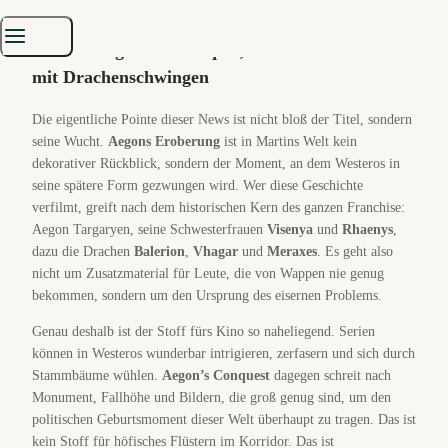
Gründungsmythos des ganzen Machtapparats.
👑 Nicht irgendein Prequel, sondern Stunde null
mit Drachenschwingen
Die eigentliche Pointe dieser News ist nicht bloß der Titel, sondern
seine Wucht.
Aegons Eroberung
ist in Martins Welt kein
dekorativer Rückblick, sondern der Moment, an dem Westeros in
seine spätere Form gezwungen wird. Wer diese Geschichte
verfilmt, greift nach dem historischen Kern des ganzen Franchise:
Aegon Targaryen, seine Schwesterfrauen
Visenya
und
Rhaenys
,
dazu die Drachen
Balerion
,
Vhagar
und
Meraxes
. Es geht also
nicht um Zusatzmaterial für Leute, die von Wappen nie genug
bekommen, sondern um den Ursprung des eisernen Problems.
Genau deshalb ist der Stoff fürs Kino so naheliegend. Serien
können in Westeros wunderbar intrigieren, zerfasern und sich durch
Stammbäume wühlen.
Aegon’s Conquest
dagegen schreit nach
Monument, Fallhöhe und Bildern, die groß genug sind, um den
politischen Geburtsmoment dieser Welt überhaupt zu tragen. Das ist
kein Stoff für höfisches Flüstern im Korridor. Das ist