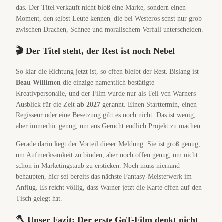
das. Der Titel verkauft nicht bloß eine Marke, sondern einen
Moment, den selbst Leute kennen, die bei Westeros sonst nur grob
zwischen Drachen, Schnee und moralischem Verfall unterscheiden.
🎬 Der Titel steht, der Rest ist noch Nebel
So klar die Richtung jetzt ist, so offen bleibt der Rest. Bislang ist
Beau Willimon
die einzige namentlich bestätigte
Kreativpersonalie, und der Film wurde nur als Teil von Warners
Ausblick für die Zeit
ab 2027
genannt. Einen Starttermin, einen
Regisseur oder eine Besetzung gibt es noch nicht. Das ist wenig,
aber immerhin genug, um aus Gerücht endlich Projekt zu machen.
Gerade darin liegt der Vorteil dieser Meldung: Sie ist groß genug,
um Aufmerksamkeit zu binden, aber noch offen genug, um nicht
schon in Marketingstaub zu ersticken. Noch muss niemand
behaupten, hier sei bereits das nächste Fantasy-Meisterwerk im
Anflug. Es reicht völlig, dass Warner jetzt die Karte offen auf den
Tisch gelegt hat.
🪓 Unser Fazit: Der erste GoT-Film denkt nicht