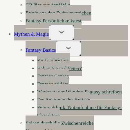
GB Pics aus der Hölle
Briefe aus den Zwischenreichen
Fantasy Persönlichkeitstest
Untermenü
Mythen & Magie
Umschalten
Untermenü
Fantasy Basics
Umschalten
Fantasy History
Haben Sie mal Feuer?
Fantasy Genres
Fantasy erklärt
Werkstatt der Wunder: Fantasy schreiben
Die Anatomie der Fantasy
Figurenklinik: Notaufnahme für Fantasy-
Charaktere
Reisen durch die Zwischenreiche