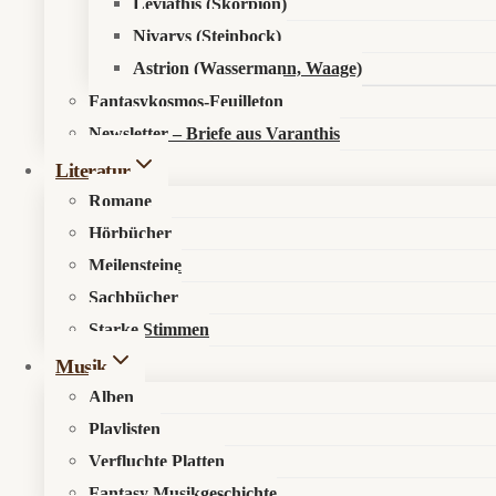
Leviathis (Skorpion)
Nivarys (Steinbock)
Astrion (Wassermann, Waage)
Fantasykosmos-Feuilleton
Newsletter – Briefe aus Varanthis
Literatur
Romane
Hörbücher
Meilensteine
Sachbücher
Starke Stimmen
Musik
Alben
Playlisten
Verfluchte Platten
Fantasy Musikgeschichte