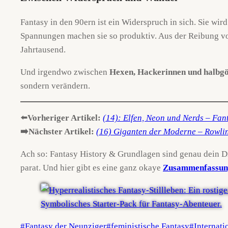
Fantasy in den 90ern ist ein Widerspruch in sich. Sie wir
Spannungen machen sie so produktiv. Aus der Reibung von
Jahrtausend.
Und irgendwo zwischen
Hexen, Hackerinnen und halbgö
sondern verändern.
⬅️
Vorheriger Artikel:
(14): Elfen, Neon und Nerds – Fan
➡️Nächster Artikel:
(16)
Giganten der Moderne – Rowlin
Ach so: Fantasy History & Grundlagen sind genau dein D
parat. Und hier gibt es eine ganz okaye
Zusammenfassung
Schlagworte:
#
Fantasy der Neunziger
#
feministische Fantasy
#
Internati