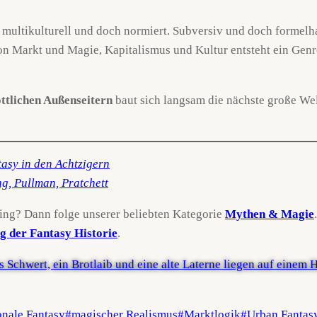
d multikulturell und doch normiert. Subversiv und doch formelha
 Markt und Magie, Kapitalismus und Kultur entsteht ein Genre,
ttlichen Außenseitern
baut sich langsam die nächste große Well
tasy in den Achtzigern
g, Pullman, Pratchett
ing? Dann folge unserer beliebten Kategorie
Mythen & Magie
 der Fantasy Historie
.
onale Fantasy
#
magischer Realismus
#
Marktlogik
#
Urban Fantas