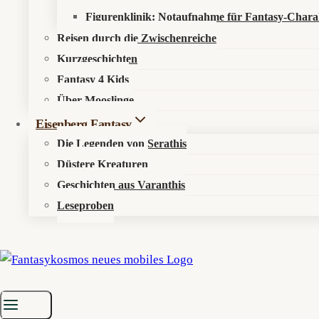
Figurenklinik: Notaufnahme für Fantasy-Chara
Reisen durch die Zwischenreiche
Kurzgeschichten
Fantasy 4 Kids
Über Mooslinge
Eisenberg Fantasy
Die Legenden von Serathis
Düstere Kreaturen
Geschichten aus Varanthis
Leseproben
Startseite
»
Mythen & Magie
»
Fantasy Basics
»
Fantasy History (15)
Die Neunziger: Magischer Realismus trifft Mar
„Fantasy lets us look at the world through new eyes. It o