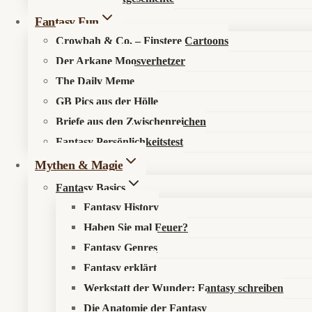
Fantasy Fun
Crowbah & Co. – Finstere Cartoons
Der Arkane Moosverhetzer
The Daily Meme
GB Pics aus der Hölle
🔍
Suche im Fantasykosmos
Briefe aus den Zwischenreichen
Fantasy Persönlichkeitstest
Spüre verborgene Pfade auf, entdecke neue Werke oder durchstöb
Mythen & Magie
Fantasy Basics
Fantasy History
Haben Sie mal Feuer?
Fantasy Genres
Fantasy erklärt
Werkstatt der Wunder: Fantasy schreiben
Die Anatomie der Fantasy