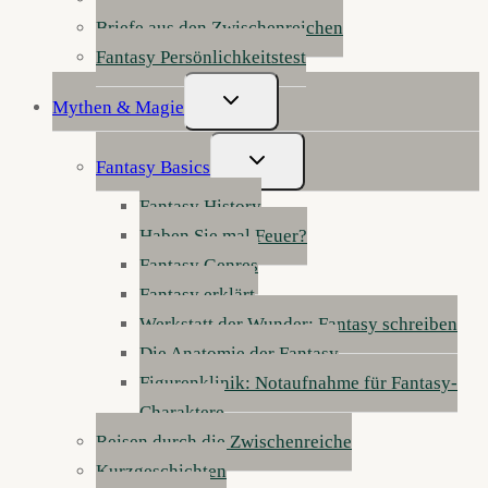
Briefe aus den Zwischenreichen
Fantasy Persönlichkeitstest
Untermenü
Mythen & Magie
Umschalten
Untermenü
Fantasy Basics
Umschalten
Fantasy History
Haben Sie mal Feuer?
Fantasy Genres
Fantasy erklärt
Werkstatt der Wunder: Fantasy schreiben
Die Anatomie der Fantasy
Figurenklinik: Notaufnahme für Fantasy-
Charaktere
Reisen durch die Zwischenreiche
Kurzgeschichten