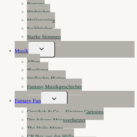
Romane
Hörbücher
Meilensteine
Sachbücher
Starke Stimmen
Untermenü
Musik
Umschalten
Alben
Playlisten
Verfluchte Platten
Fantasy Musikgeschichte
Untermenü
Fantasy Fun
Umschalten
Crowbah & Co. – Finstere Cartoons
Der Arkane Moosverhetzer
The Daily Meme
GB Pics aus der Hölle