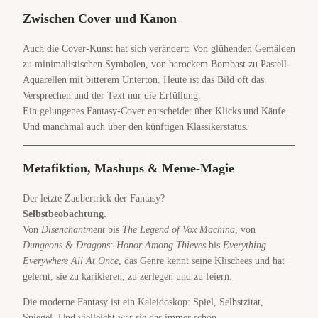
Zwischen Cover und Kanon
Auch die Cover-Kunst hat sich verändert: Von glühenden Gemälden
zu minimalistischen Symbolen, von barockem Bombast zu Pastell-
Aquarellen mit bitterem Unterton. Heute ist das Bild oft das
Versprechen und der Text nur die Erfüllung.
Ein gelungenes Fantasy-Cover entscheidet über Klicks und Käufe.
Und manchmal auch über den künftigen Klassikerstatus.
Metafiktion, Mashups & Meme-Magie
Der letzte Zaubertrick der Fantasy?
Selbstbeobachtung.
Von
Disenchantment
bis
The Legend of Vox Machina
, von
Dungeons & Dragons: Honor Among Thieves
bis
Everything
Everywhere All At Once
, das Genre kennt seine Klischees und hat
gelernt, sie zu karikieren, zu zerlegen und zu feiern.
Die moderne Fantasy ist ein Kaleidoskop: Spiel, Selbstzitat,
Spiegel. Und vielleicht war sie das immer schon.