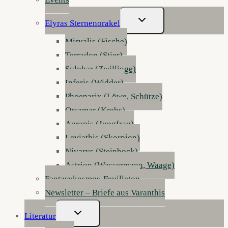
Untermenü
Elyras Sternenorakel
Umschalten
Mirvalis (Fische)
Terradon (Stier)
Sylphar (Zwillinge)
Inferis (Widder)
Phoenarix (Löwe, Schütze)
Orsamar (Krebs)
Aurapis (Jungfrau)
Leviathis (Skorpion)
Nivarys (Steinbock)
Astrion (Wassermann, Waage)
Fantasykosmos-Feuilleton
Newsletter – Briefe aus Varanthis
Untermenü
Literatur
Umschalten