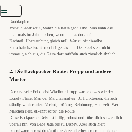
Held/in verlässt das Zuhause, besteht Prüfungen, findet eine Gabe
und kommt verändert zurück. Klingt irgendwie Ballermann, nur
mit mehr Drachen und die Gaben sind hier keine Gucci
Raubkopien.
Vorteil: Jeder weiß, wohin die Reise geht. Und: Man kann das
mehrmals im Jahr machen, wenn man es durchhält.
Nachteil: Überraschung gleich null. Wer zu oft dieselbe
Pauschalreise bucht, merkt irgendwann: Der Pool sieht nicht nur
immer gleich aus, die Gäste dort müffeln auch ziemlich ähnlich.
2. Die Backpacker-Route: Propp und andere
Muster
Der russische Folklorist Wladimir Propp war so etwas wie der
Lonely Planet Man der Märchenanalyse. 31 Funktionen, die sich
ständig wiederholen: Verbot, Prüfung, Belohnung, Hochzeit. Wer
Märchen liest, erkennt sofort die Route.
Diese Backpacker-Reise ist billig, robust und führt dich so ziemlich
überall hin, von Baba Jaga bis zu Disney. Aber auch hier:
Irgendwann kennst du sämtliche Jugendherbergen entlang deiner