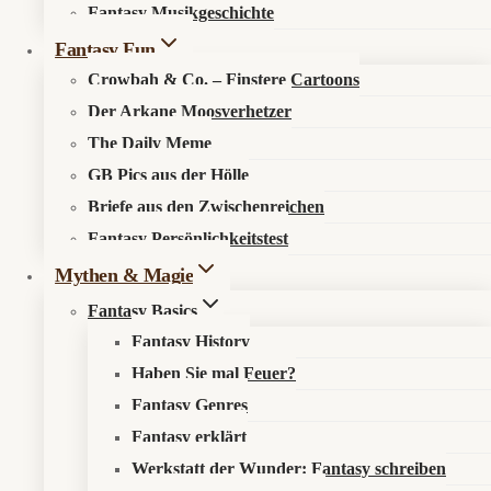
Fantasy Musikgeschichte
Search in content
Fantasy Fun
Crowbah & Co. – Finstere Cartoons
Der Arkane Moosverhetzer
The Daily Meme
GB Pics aus der Hölle
Briefe aus den Zwischenreichen
Startseite
»
Mythen & Magie
»
Fantasy Basics
»
Fantasy
Fantasy Persönlichkeitstest
erklärt: Heldenreisen und andere Erzählmuster (Folge 5)
Mythen & Magie
Fantasy Basics
✈️ Fantasy erklärt: Heldenreisen und andere
Fantasy History
Erzählmuster
Haben Sie mal Feuer?
Fantasy Genres
Ein Urlaubskatalog der Fantasy
Fantasy erklärt
Willkommen im Reisebüro Campbell & Co.
Werkstatt der Wunder: Fantasy schreiben