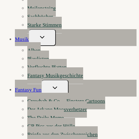
Meilensteine
Sachbücher
Starke Stimmen
Untermenü
Musik
Umschalten
Alben
Playlisten
Verfluchte Platten
Fantasy Musikgeschichte
Untermenü
Fantasy Fun
Umschalten
Crowbah & Co. – Finstere Cartoons
Der Arkane Moosverhetzer
The Daily Meme
GB Pics aus der Hölle
Briefe aus den Zwischenreichen