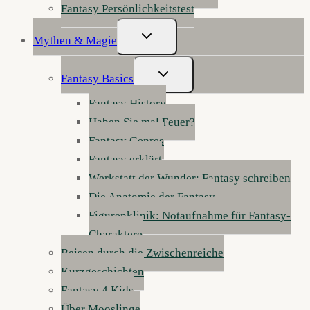
Fantasy Persönlichkeitstest
Untermenü
Mythen & Magie
Umschalten
Untermenü
Fantasy Basics
Umschalten
Fantasy History
Haben Sie mal Feuer?
Fantasy Genres
Fantasy erklärt
Werkstatt der Wunder: Fantasy schreiben
Die Anatomie der Fantasy
Figurenklinik: Notaufnahme für Fantasy-
Charaktere
Reisen durch die Zwischenreiche
Kurzgeschichten
Fantasy 4 Kids
Über Mooslinge