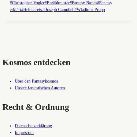
Schlagworte:
#
Christopher Vogler
#
Erzählmuster
#
Fantasy Basics
#
Fantasy
erklärt
#
Heldenreise
#
Joseph Campbell
#
Wladimir Propp
Kosmos entdecken
Über den Fantasykosmos
Unsere fantastischen Autoren
Recht & Ordnung
Datenschutzerklärung
Impressum