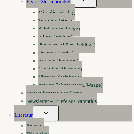
Elyras Sternenorakel
Umschalten
Mirvalis (Fische)
Terradon (Stier)
Sylphar (Zwillinge)
Inferis (Widder)
Phoenarix (Löwe, Schütze)
Orsamar (Krebs)
Aurapis (Jungfrau)
Leviathis (Skorpion)
Nivarys (Steinbock)
Astrion (Wassermann, Waage)
Fantasykosmos-Feuilleton
Newsletter – Briefe aus Varanthis
Untermenü
Literatur
Umschalten
Romane
Hörbücher