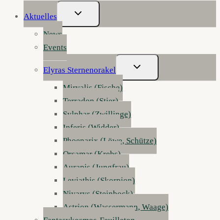
Untermenü
Aktuelles
Umschalten
News
Events
Untermenü
Elyras Sternenorakel
Umschalten
Mirvalis (Fische)
Terradon (Stier)
Sylphar (Zwillinge)
Inferis (Widder)
Phoenarix (Löwe, Schütze)
Orsamar (Krebs)
Aurapis (Jungfrau)
Leviathis (Skorpion)
Nivarys (Steinbock)
Astrion (Wassermann, Waage)