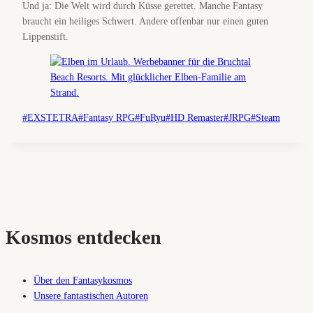
Und ja: Die Welt wird durch Küsse gerettet. Manche Fantasy
braucht ein heiliges Schwert. Andere offenbar nur einen guten
Lippenstift.
Schlagworte:
#
EXSTETRA
#
Fantasy RPG
#
FuRyu
#
HD Remaster
#
JRPG
#
Steam
Kosmos entdecken
Über den Fantasykosmos
Unsere fantastischen Autoren