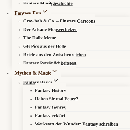
Fantasy Musikgeschichte
Search in content
Fantasy Fun
Crowbah & Co. – Finstere Cartoons
Der Arkane Moosverhetzer
The Daily Meme
GB Pics aus der Hölle
Briefe aus den Zwischenreichen
Startseite
»
Aktuelles
»
News
»
EXSTETRA kehrt als HD-
Fantasy Persönlichkeitstest
Remaster zurück: Weltrettung per Kuss, jetzt auch auf Steam
Mythen & Magie
Fantasy Basics
Fantasy History
Haben Sie mal Feuer?
Wenn nur Knutschen die Welt rettet
Fantasy Genres
Fantasy erklärt
📰 Was ist los?
Werkstatt der Wunder: Fantasy schreiben
EXSTETRA
erscheint am
30. Juli 2026
weltweit für PC via