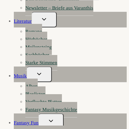
Fantasykosmos-Feuilleton
Newsletter – Briefe aus Varanthis
Untermenü
Literatur
Umschalten
Romane
Hörbücher
Meilensteine
Sachbücher
Starke Stimmen
Untermenü
Musik
Umschalten
Alben
Playlisten
Verfluchte Platten
Fantasy Musikgeschichte
Untermenü
Fantasy Fun
Umschalten