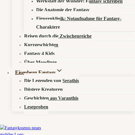
Werkstatt der Wunder: Fantasy schreiben
Die Anatomie der Fantasy
Figurenklinik: Notaufnahme für Fantasy-
Charaktere
Untermenü
Reisen durch die Zwischenreiche
Aktuelles
Umschalten
Kurzgeschichten
News
Fantasy 4 Kids
Events
Über Mooslinge
Untermenü
Elyras Sternenorakel
Eisenberg Fantasy
Umschalten
Die Legenden von Serathis
Mirvalis (Fische)
Düstere Kreaturen
Terradon (Stier)
Geschichten aus Varanthis
Sylphar (Zwillinge)
Leseproben
Inferis (Widder)
Phoenarix (Löwe, Schütze)
Orsamar (Krebs)
Aurapis (Jungfrau)