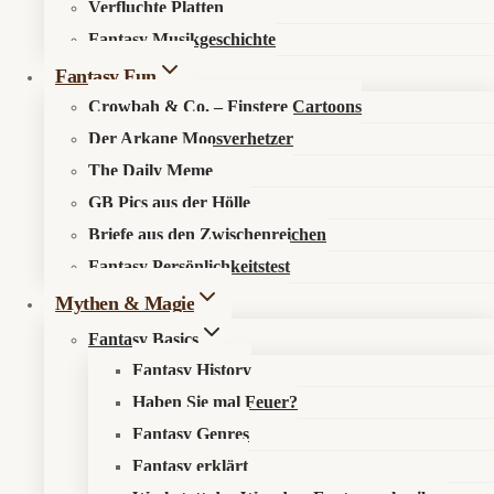
Recht & Ordnung
Verfluchte Platten
Fantasy Musikgeschichte
Fantasy Fun
Datenschutzerklärung
Impressum
Crowbah & Co. – Finstere Cartoons
Der Arkane Moosverhetzer
Sonst noch was?
The Daily Meme
GB Pics aus der Hölle
Briefe aus den Zwischenreichen
Fantastisch werben
Newsletter
Fantasy Persönlichkeitstest
Mythen & Magie
Fantasy Basics
Fantasy History
Haben Sie mal Feuer?
© 2026 Fantasykosmos
Fantasy Genres
Fantasy erklärt