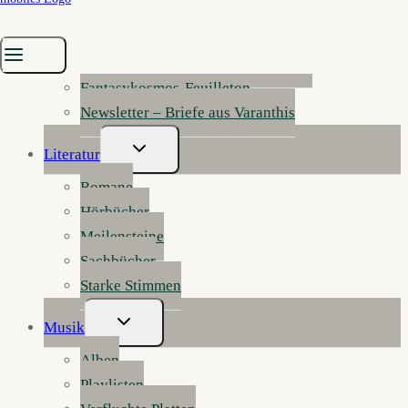
Leviathis (Skorpion)
Nivarys (Steinbock)
Astrion (Wassermann, Waage)
Fantasykosmos-Feuilleton
Newsletter – Briefe aus Varanthis
Untermenü
Literatur
Umschalten
Romane
Hörbücher
Meilensteine
Sachbücher
Starke Stimmen
Untermenü
Musik
Umschalten
Alben
Playlisten