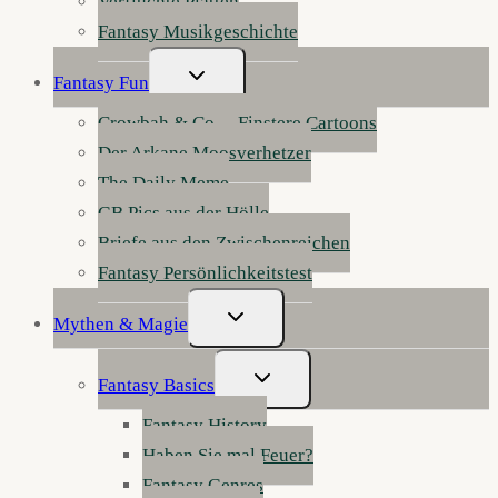
Verfluchte Platten
Fantasy Musikgeschichte
Untermenü
Fantasy Fun
Umschalten
Crowbah & Co. – Finstere Cartoons
Der Arkane Moosverhetzer
The Daily Meme
GB Pics aus der Hölle
Briefe aus den Zwischenreichen
Fantasy Persönlichkeitstest
Untermenü
Mythen & Magie
Umschalten
Untermenü
Fantasy Basics
Umschalten
Fantasy History
Haben Sie mal Feuer?
Fantasy Genres