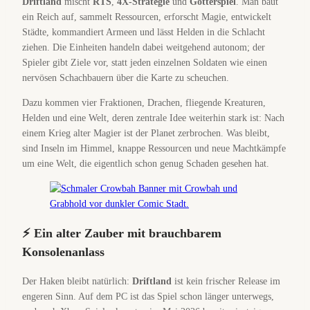
Driftland
mischt
RTS
,
4X-Strategie
und
Götterspiel
. Man baut
ein Reich auf, sammelt Ressourcen, erforscht Magie, entwickelt
Städte, kommandiert Armeen und lässt Helden in die Schlacht
ziehen. Die Einheiten handeln dabei weitgehend autonom; der
Spieler gibt Ziele vor, statt jeden einzelnen Soldaten wie einen
nervösen Schachbauern über die Karte zu scheuchen.
Dazu kommen vier Fraktionen, Drachen, fliegende Kreaturen,
Helden und eine Welt, deren zentrale Idee weiterhin stark ist: Nach
einem Krieg alter Magier ist der Planet zerbrochen. Was bleibt,
sind Inseln im Himmel, knappe Ressourcen und neue Machtkämpfe
um eine Welt, die eigentlich schon genug Schaden gesehen hat.
⚡ Ein alter Zauber mit brauchbarem
Konsolenanlass
Der Haken bleibt natürlich:
Driftland
ist kein frischer Release im
engeren Sinn. Auf dem PC ist das Spiel schon länger unterwegs,