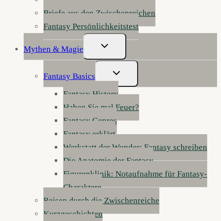
Briefe aus den Zwischenreichen
Fantasy Persönlichkeitstest
Untermenü
Mythen & Magie
Umschalten
Untermenü
Fantasy Basics
Umschalten
Fantasy History
Haben Sie mal Feuer?
Fantasy Genres
Fantasy erklärt
Werkstatt der Wunder: Fantasy schreiben
Die Anatomie der Fantasy
Figurenklinik: Notaufnahme für Fantasy-
Charaktere
Reisen durch die Zwischenreiche
Kurzgeschichten