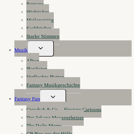
Romane
Hörbücher
Meilensteine
Sachbücher
Starke Stimmen
Untermenü
Musik
Umschalten
Alben
Playlisten
Verfluchte Platten
Fantasy Musikgeschichte
Untermenü
Fantasy Fun
Umschalten
Crowbah & Co. – Finstere Cartoons
Der Arkane Moosverhetzer
The Daily Meme
GB Pics aus der Hölle