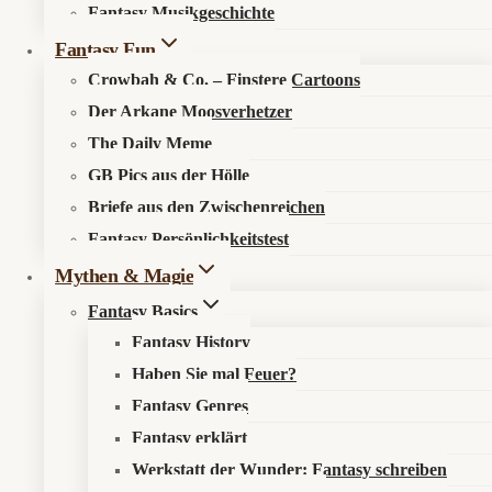
Fantasy Musikgeschichte
Search in content
Fantasy Fun
Crowbah & Co. – Finstere Cartoons
Der Arkane Moosverhetzer
The Daily Meme
GB Pics aus der Hölle
Briefe aus den Zwischenreichen
Startseite
»
Aktuelles
»
News
»
Driftland: The Magic Revival
Fantasy Persönlichkeitstest
bringt schwebende Inselpolitik auf PS5
Mythen & Magie
Fantasy Basics
Fantasy History
Haben Sie mal Feuer?
Drachen, Mana und Grundstückspreise
Fantasy Genres
Fantasy erklärt
📰 Was ist los?
Werkstatt der Wunder: Fantasy schreiben
Driftland: The Magic Revival
erscheint am
12. Juni 2026
für