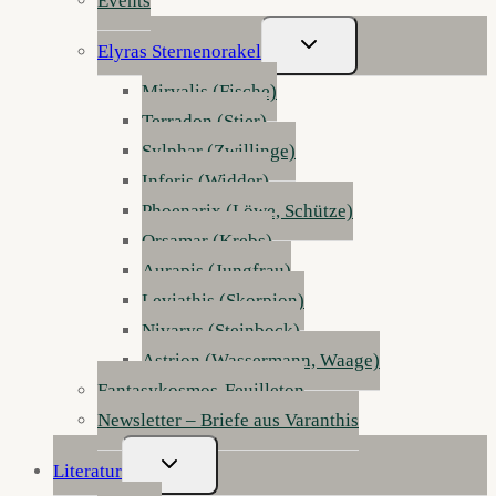
Events
Untermenü
Elyras Sternenorakel
Umschalten
Mirvalis (Fische)
Terradon (Stier)
Sylphar (Zwillinge)
Inferis (Widder)
Phoenarix (Löwe, Schütze)
Orsamar (Krebs)
Aurapis (Jungfrau)
Leviathis (Skorpion)
Nivarys (Steinbock)
Astrion (Wassermann, Waage)
Fantasykosmos-Feuilleton
Newsletter – Briefe aus Varanthis
Untermenü
Literatur
Umschalten