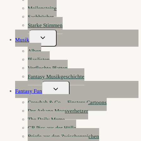
Meilensteine
Sachbücher
Starke Stimmen
Untermenü
Musik
Umschalten
Alben
Playlisten
Verfluchte Platten
Fantasy Musikgeschichte
Untermenü
Fantasy Fun
Umschalten
Crowbah & Co. – Finstere Cartoons
Der Arkane Moosverhetzer
The Daily Meme
GB Pics aus der Hölle
Briefe aus den Zwischenreichen