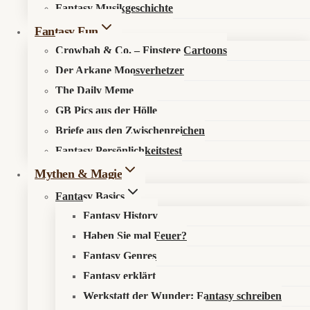
Fantasy Musikgeschichte
Search in content
Fantasy Fun
Crowbah & Co. – Finstere Cartoons
Der Arkane Moosverhetzer
The Daily Meme
GB Pics aus der Hölle
Briefe aus den Zwischenreichen
Startseite
»
Aktuelles
»
News
»
Dragon Ball Xenoverse 3: Die
Fantasy Persönlichkeitstest
Power Fantasy schreit wieder
Mythen & Magie
Fantasy Basics
Fantasy History
Haben Sie mal Feuer?
Freundschaft macht Einschlagskrater
Fantasy Genres
Fantasy erklärt
📰 Was ist los?
Werkstatt der Wunder: Fantasy schreiben
Dragon Ball Xenoverse 3
wurde beim Summer Game Fest