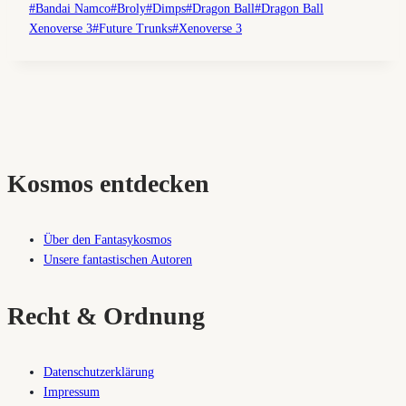
Schlagworte:
#
Bandai Namco
#
Broly
#
Dimps
#
Dragon Ball
#
Dragon Ball
Xenoverse 3
#
Future Trunks
#
Xenoverse 3
Kosmos entdecken
Über den Fantasykosmos
Unsere fantastischen Autoren
Recht & Ordnung
Datenschutzerklärung
Impressum