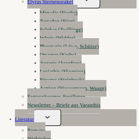
Elyras Sternenorakel
Umschalten
Mirvalis (Fische)
Terradon (Stier)
Sylphar (Zwillinge)
Inferis (Widder)
Phoenarix (Löwe, Schütze)
Orsamar (Krebs)
Aurapis (Jungfrau)
Leviathis (Skorpion)
Nivarys (Steinbock)
Astrion (Wassermann, Waage)
Fantasykosmos-Feuilleton
Newsletter – Briefe aus Varanthis
Untermenü
Literatur
Umschalten
Romane
Hörbücher