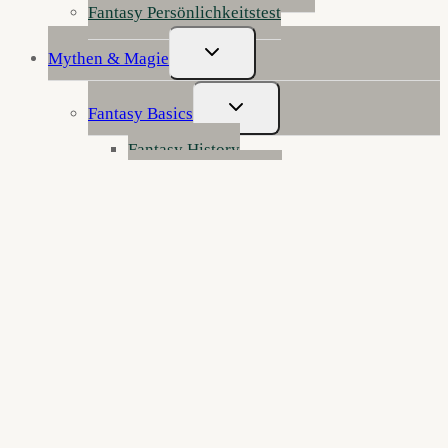
Fantasy Persönlichkeitstest
Untermenü
Mythen & Magie
Umschalten
Untermenü
Fantasy Basics
Umschalten
Fantasy History
Haben Sie mal Feuer?
Fantasy Genres
Fantasy erklärt
Werkstatt der Wunder: Fantasy schreiben
Die Anatomie der Fantasy
Figurenklinik: Notaufnahme für Fantasy-
Charaktere
Reisen durch die Zwischenreiche
Kurzgeschichten
Fantasy 4 Kids
Über Mooslinge