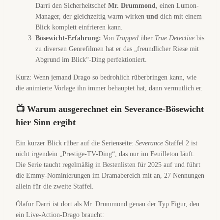
Darri den Sicherheitschef
Mr. Drummond
, einen Lumon-
Manager, der gleichzeitig warm wirken
und
dich mit einem
Blick komplett einfrieren kann.
Bösewicht-Erfahrung:
Von
Trapped
über
True Detective
bis
zu diversen Genrefilmen hat er das „freundlicher Riese mit
Abgrund im Blick“-Ding perfektioniert.
Kurz: Wenn jemand Drago so bedrohlich rüberbringen kann, wie
die animierte Vorlage ihn immer behauptet hat, dann vermutlich er.
📺 Warum ausgerechnet ein Severance-Bösewicht
hier Sinn ergibt
Ein kurzer Blick rüber auf die Serienseite:
Severance
Staffel 2 ist
nicht irgendein „Prestige-TV-Ding“, das nur im Feuilleton läuft.
Die Serie taucht regelmäßig in Bestenlisten für 2025 auf und führt
die Emmy-Nominierungen im Dramabereich mit an, 27 Nennungen
allein für die zweite Staffel.
Ólafur Darri ist dort als Mr. Drummond genau der Typ Figur, den
ein Live-Action-Drago braucht: