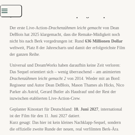
Zuckerbrot, mehr Drachenpeitsche.
🎬 Was beim Live-Action-Sequel gerade passiert
Der erste Live-Action-
Drachenzähmen leicht gemacht
von Dean
DeBlois hat 2025 klargemacht, dass die Remake-Müdigkeit noch
nicht bis nach Berk vorgedrungen ist: Rund
636 Millionen Dollar
weltweit, Platz 8 der Jahrescharts und damit der erfolgreichste Film
der ganzen Reihe.
Universal und DreamWorks haben daraufhin keine Zeit verloren:
Das Sequel orientiert sich – wenig überraschend – am animierten
Drachenzähmen leicht gemacht 2
von 2014. Wieder mit an Bord:
Regisseur und Autor Dean DeBlois, Mason Thames als Hicks, Nico
Parker als Astrid, Gerard Butler als Haudrauf und der Rest der
inzwischen etablierten Live-Action-Crew.
Geplanter Kinostart für Deutschland:
10. Juni 2027
, international
ist der Film für den 11. Juni 2027 datiert.
Kurz gesagt: Das hier ist kein kleines Nachklapp-Sequel, sondern
die offizielle zweite Runde der neuen, real verfilmten Berk-Ära.