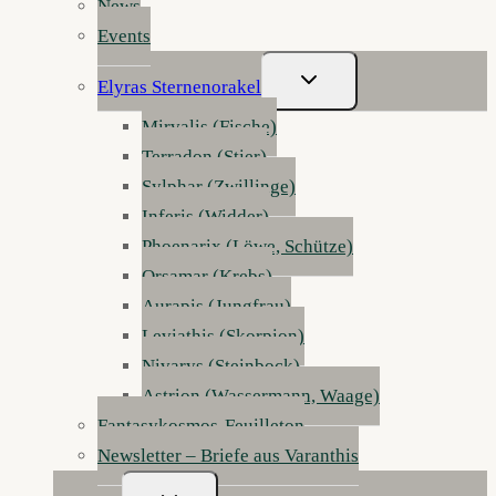
News
Events
Untermenü
Elyras Sternenorakel
Umschalten
Mirvalis (Fische)
Terradon (Stier)
Sylphar (Zwillinge)
Inferis (Widder)
Phoenarix (Löwe, Schütze)
Orsamar (Krebs)
Aurapis (Jungfrau)
Leviathis (Skorpion)
Nivarys (Steinbock)
Astrion (Wassermann, Waage)
Fantasykosmos-Feuilleton
Newsletter – Briefe aus Varanthis
Untermenü