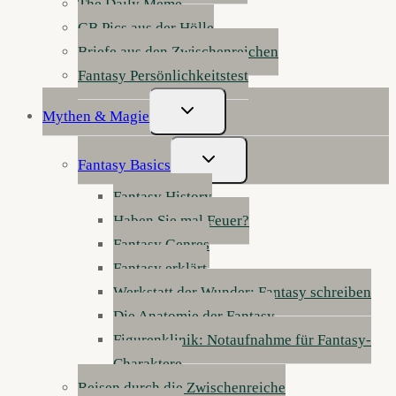
The Daily Meme
GB Pics aus der Hölle
Briefe aus den Zwischenreichen
Fantasy Persönlichkeitstest
Untermenü
Mythen & Magie
Umschalten
Untermenü
Fantasy Basics
Umschalten
Fantasy History
Haben Sie mal Feuer?
Fantasy Genres
Fantasy erklärt
Werkstatt der Wunder: Fantasy schreiben
Die Anatomie der Fantasy
Figurenklinik: Notaufnahme für Fantasy-
Charaktere
Reisen durch die Zwischenreiche