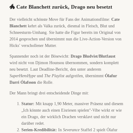
🐲 Cate Blanchett zurück, Drago neu besetzt
Der vielleicht schönste Move für Fans der Animationsfilme:
Cate
Blanchett
kehrt als Valka zurück, diesmal in Fleisch, Blut und
Schneesturm-Umhang. Sie hatte die Figur bereits im Original von
2014 gesprochen und übernimmt nun die Live-Action-Version von
Hicks’ verschollener Mutter.
Spannender noch ist der Bösewicht:
Drago Bludvist/Blutfaust
wird nicht von Djimon Hounsou übernommen, sondern komplett
neu besetzt. Laut Deadline-Bericht, den unter anderem
SuperHeroHype
und
The Playlist
aufgreifen, übernimmt
Ólafur
Darri Ólafsson
die Rolle.
Der Mann bringt drei entscheidende Dinge mit:
Statur:
Mit knapp 1,90 Meter, massiver Präsenz und diesem
„Ich könnte auch einen Eisriesen spielen“-Vibe wirkt er wie
ein Drago, der wirklich Drachen versklavt und nicht nur
darüber redet.
Serien-Kredibilität:
In
Severance
Staffel 2 spielt Ólafur