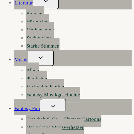
Literatur
Umschalten
Romane
Hörbücher
Meilensteine
Sachbücher
Starke Stimmen
Untermenü
Musik
Umschalten
Alben
Playlisten
Verfluchte Platten
Fantasy Musikgeschichte
Untermenü
Fantasy Fun
Umschalten
Crowbah & Co. – Finstere Cartoons
Der Arkane Moosverhetzer