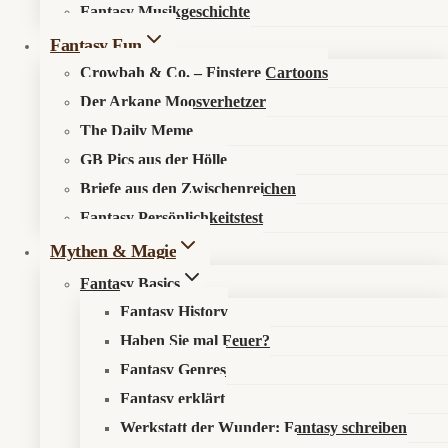
Fantasy Musikgeschichte
Search in content
Fantasy Fun
Crowbah & Co. – Finstere Cartoons
Der Arkane Moosverhetzer
The Daily Meme
GB Pics aus der Hölle
Briefe aus den Zwischenreichen
Startseite
»
Aktuelles
»
News
»
Drachenzähmen leicht
Fantasy Persönlichkeitstest
gemacht 2 holt Severance-Bösewicht an Bord
Mythen & Magie
Fantasy Basics
Fantasy History
Haben Sie mal Feuer?
Drachenzähmen leicht gemacht 2
mit Ólafsson
Fantasy Genres
Fantasy erklärt
📰 Was ist los?
Werkstatt der Wunder: Fantasy schreiben
Universal treibt das Live-Action-Sequel
Drachenzähmen leicht