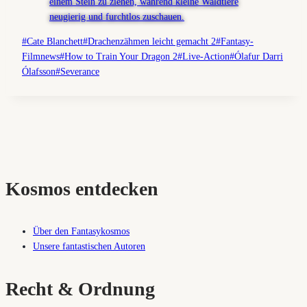
Schlagworte:
#
Cate Blanchett
#
Drachenzähmen leicht gemacht 2
#
Fantasy-
Filmnews
#
How to Train Your Dragon 2
#
Live-Action
#
Ólafur Darri
Ólafsson
#
Severance
Kosmos entdecken
Über den Fantasykosmos
Unsere fantastischen Autoren
Recht & Ordnung