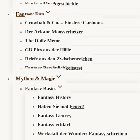
Fantasy Musikgeschichte
Search in content
Fantasy Fun
Crowbah & Co. – Finstere Cartoons
Der Arkane Moosverhetzer
The Daily Meme
GB Pics aus der Hölle
Briefe aus den Zwischenreichen
Startseite
»
Mythen & Magie
»
Fantasy Basics
»
Fantasy Persönlichkeitstest
Kulturgeschichte der Drachen (Teil 7) – Drachen.exe –
Willkommen im Meme-Zeitalter
Mythen & Magie
Fantasy Basics
Fantasy History
Haben sie mal Feuer? Die wahre
Haben Sie mal Feuer?
Kulturgeschichte der Drachen
Fantasy Genres
Fantasy erklärt
Folge 7:
Drachen.exe – Willkommen im Meme-
Werkstatt der Wunder: Fantasy schreiben
Zeitalter