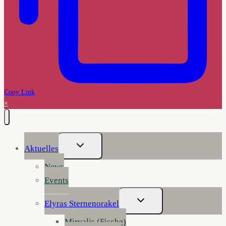
Copy Link
×
Untermenü
Aktuelles
Umschalten
News
Events
Untermenü
Elyras Sternenorakel
Umschalten
Mirvalis (Fische)