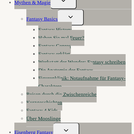
Mythen & Magie
Umschalten
Untermenü
Fantasy Basics
Umschalten
Fantasy History
Haben Sie mal Feuer?
Fantasy Genres
Fantasy erklärt
Werkstatt der Wunder: Fantasy schreiben
Die Anatomie der Fantasy
Figurenklinik: Notaufnahme für Fantasy-
Charaktere
Reisen durch die Zwischenreiche
Kurzgeschichten
Fantasy 4 Kids
Über Mooslinge
Untermenü
Eisenberg Fantasy