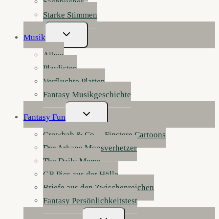
Sachbücher
Starke Stimmen
Untermenü
Musik
Umschalten
Alben
Playlisten
Verfluchte Platten
Fantasy Musikgeschichte
Untermenü
Fantasy Fun
Umschalten
Crowbah & Co. – Finstere Cartoons
Der Arkane Moosverhetzer
The Daily Meme
GB Pics aus der Hölle
Briefe aus den Zwischenreichen
Fantasy Persönlichkeitstest
Untermenü