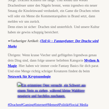
Sorge: Drachen schlafen nie lange. Und sobald uns wieder
Drachenfeuer unter den Nägeln brennt, wenn irgendwo ein neuer
Smaug die Kinoleinwand verdunkelt, ein Game die Drachen reiten
will oder ein Meme die Kommentarspalten in Brand setzt, dann
melden wir uns zurück.
Denn eines ist sicher: Drachen sind unsterblich. Und unsere Kultur
haben sie gewiss schuppig bereichert.
⬅️
Vorheriger Artikel:
(Teil 6) – Fantasyfutter: Der Drache wird
Marke
Übrigens: Wenn krasse Viecher und geflügeltes Irgendwas genau
dein Ding sind, dann folge unserer beliebten Kategorie
Mythen &
Magie
. Hier haben wir immer coole Fantasy Basics für dich parat.
Und eine Menge richtig schräger Kreaturen findest du beim
Netzwerk für Kryptozoologie
.
Schlagworte:
#
Drachen
#
Gaming
#
Internet
#
Memes
#
Politik
#
Social Media