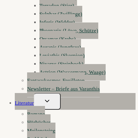
Terradon (Stier)
Sylphar (Zwillinge)
Inferis (Widder)
Phoenarix (Löwe, Schütze)
Orsamar (Krebs)
Aurapis (Jungfrau)
Leviathis (Skorpion)
Nivarys (Steinbock)
Astrion (Wassermann, Waage)
Fantasykosmos-Feuilleton
Newsletter – Briefe aus Varanthis
Untermenü
Literatur
Umschalten
Romane
Hörbücher
Meilensteine