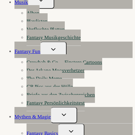
Musik
Umschalten
Alben
Playlisten
Verfluchte Platten
Fantasy Musikgeschichte
Untermenü
Fantasy Fun
Umschalten
Crowbah & Co. – Finstere Cartoons
Der Arkane Moosverhetzer
The Daily Meme
GB Pics aus der Hölle
Briefe aus den Zwischenreichen
Fantasy Persönlichkeitstest
Untermenü
Mythen & Magie
Umschalten
Untermenü
Fantasy Basics