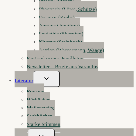
Inferis (Widder)
Phoenarix (Löwe, Schütze)
Orsamar (Krebs)
Aurapis (Jungfrau)
Leviathis (Skorpion)
Nivarys (Steinbock)
Astrion (Wassermann, Waage)
Fantasykosmos-Feuilleton
Newsletter – Briefe aus Varanthis
Untermenü
Literatur
Umschalten
Romane
Hörbücher
Meilensteine
Sachbücher
Starke Stimmen
Untermenü