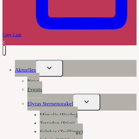
Copy Link
×
Untermenü
Aktuelles
Umschalten
News
Events
Untermenü
Elyras Sternenorakel
Umschalten
Mirvalis (Fische)
Terradon (Stier)
Sylphar (Zwillinge)