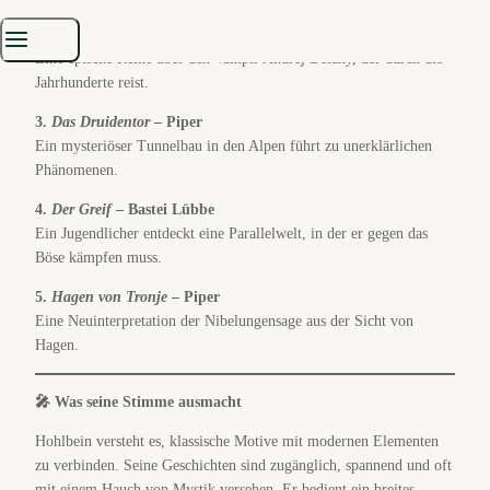
2.
Die Chronik der Unsterblichen
– Bastei Lübbe
Eine epische Reihe über den Vampir Andrej Delãny, der durch die
Jahrhunderte reist.
3.
Das Druidentor
– Piper
Ein mysteriöser Tunnelbau in den Alpen führt zu unerklärlichen
Phänomenen.
4.
Der Greif
– Bastei Lübbe
Ein Jugendlicher entdeckt eine Parallelwelt, in der er gegen das
Böse kämpfen muss.
5.
Hagen von Tronje
– Piper
Eine Neuinterpretation der Nibelungensage aus der Sicht von
Hagen.
🎤 Was seine Stimme ausmacht
Hohlbein versteht es, klassische Motive mit modernen Elementen
zu verbinden. Seine Geschichten sind zugänglich, spannend und oft
mit einem Hauch von Mystik versehen. Er bedient ein breites