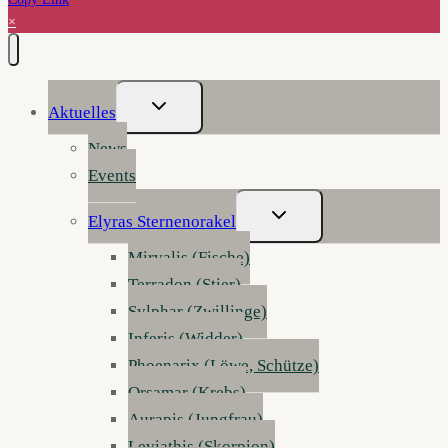
×
Untermenü
Aktuelles
Umschalten
News
Events
Untermenü
Elyras Sternenorakel
Umschalten
Mirvalis (Fische)
Terradon (Stier)
Sylphar (Zwillinge)
Inferis (Widder)
Phoenarix (Löwe, Schütze)
Orsamar (Krebs)
Aurapis (Jungfrau)
Leviathis (Skorpion)