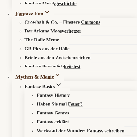
Fantasy Musikgeschichte
Search in content
Fantasy Fun
Crowbah & Co. – Finstere Cartoons
Der Arkane Moosverhetzer
The Daily Meme
GB Pics aus der Hölle
Briefe aus den Zwischenreichen
Startseite
»
Literatur
»
Starke Stimmen
»
Die starken
Fantasy Persönlichkeitstest
Stimmen der Fantasy: Wolfgang Hohlbein
Mythen & Magie
Fantasy Basics
🐉
Wolfgang Hohlbein – Der Vielschreiber der
Fantasy History
deutschen Fantasy
Haben Sie mal Feuer?
Fantasy Genres
📍 Kurzprofil
Fantasy erklärt
Werkstatt der Wunder: Fantasy schreiben
Geboren:
15. August 1953, Weimar, Deutschland