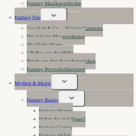
Fantasy Musikgeschichte
Untermenü
Fantasy Fun
Umschalten
Crowbah & Co. – Finstere Cartoons
Der Arkane Moosverhetzer
The Daily Meme
GB Pics aus der Hölle
Briefe aus den Zwischenreichen
Fantasy Persönlichkeitstest
Untermenü
Mythen & Magie
Umschalten
Untermenü
Fantasy Basics
Umschalten
Fantasy History
Haben Sie mal Feuer?
Fantasy Genres
Fantasy erklärt