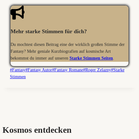
Mehr starke Stimmen für dich?
Du mochtest diesen Beitrag eine der wirklich großen Stimme der
Fantasy? Mehr geniale Kurzbiografien auf kosmische Art
bekommst du immer auf unseren
Starke Stimmen Seiten
.
Schlagworte:
#
Fantasy
#
Fantasy Autor
#
Fantasy Romane
#
Roger Zelazny
#
Starke
Stimmen
Kosmos entdecken