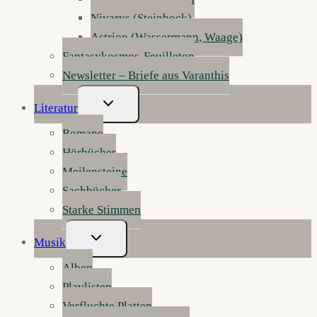
Nivarys (Steinbock)
Astrion (Wassermann, Waage)
Fantasykosmos-Feuilleton
Newsletter – Briefe aus Varanthis
Untermenü
Literatur
Umschalten
Romane
Hörbücher
Meilensteine
Sachbücher
Starke Stimmen
Untermenü
Musik
Umschalten
Alben
Playlisten
Verfluchte Platten