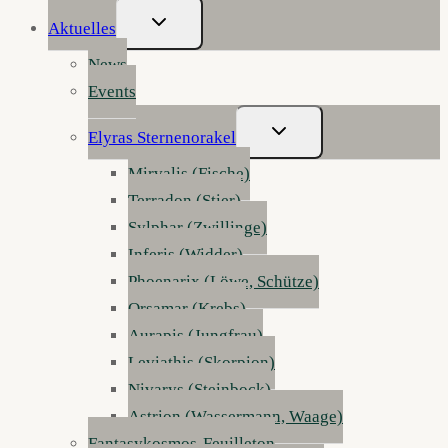
Untermenü
Aktuelles
Umschalten
News
Events
Untermenü
Elyras Sternenorakel
Umschalten
Mirvalis (Fische)
Terradon (Stier)
Sylphar (Zwillinge)
Inferis (Widder)
Phoenarix (Löwe, Schütze)
Orsamar (Krebs)
Aurapis (Jungfrau)
Leviathis (Skorpion)
Nivarys (Steinbock)
Astrion (Wassermann, Waage)
Fantasykosmos-Feuilleton