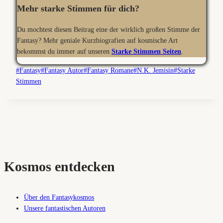
Mehr starke Stimmen für dich?
Du mochtest diesen Beitrag eine der wirklich großen Stimme der
Fantasy? Mehr geniale Kurzbiografien auf kosmische Art
bekommst du immer auf unseren
Starke Stimmen Seiten
.
Schlagworte:
#
Fantasy
#
Fantasy Autor
#
Fantasy Romane
#
N.K. Jemisin
#
Starke
Stimmen
Kosmos entdecken
Über den Fantasykosmos
Unsere fantastischen Autoren