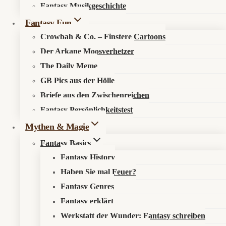
Fantasy Musikgeschichte
Search in content
Fantasy Fun
Crowbah & Co. – Finstere Cartoons
Der Arkane Moosverhetzer
The Daily Meme
GB Pics aus der Hölle
Briefe aus den Zwischenreichen
Startseite
»
Literatur
»
Starke Stimmen
»
Die starken
Fantasy Persönlichkeitstest
Stimmen der Fantasy: N.K. Jemisin
Mythen & Magie
Fantasy Basics
⚔️
N.K. Jemisin – Innovative Fantasy mit
Fantasy History
politscher Sprengkraft
Haben Sie mal Feuer?
Fantasy Genres
📍 Kurzprofil
Fantasy erklärt
Werkstatt der Wunder: Fantasy schreiben
Geboren:
19. September 1972, Iowa City, Iowa, USA