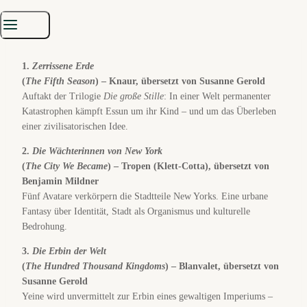
📚 Lesetipps zum Einstieg
(deutsche
Ausgaben)
1.
Zerrissene Erde
(
The Fifth Season
) – Knaur, übersetzt von Susanne Gerold
Auftakt der Trilogie
Die große Stille
: In einer Welt permanenter
Katastrophen kämpft Essun um ihr Kind – und um das Überleben
einer zivilisatorischen Idee.
2.
Die Wächterinnen von New York
(
The City We Became
) – Tropen (Klett-Cotta), übersetzt von
Benjamin Mildner
Fünf Avatare verkörpern die Stadtteile New Yorks. Eine urbane
Fantasy über Identität, Stadt als Organismus und kulturelle
Bedrohung.
3.
Die Erbin der Welt
(
The Hundred Thousand Kingdoms
) – Blanvalet, übersetzt von
Susanne Gerold
Yeine wird unvermittelt zur Erbin eines gewaltigen Imperiums –