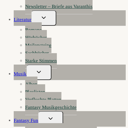
Newsletter – Briefe aus Varanthis
Untermenü
Literatur
Umschalten
Romane
Hörbücher
Meilensteine
Sachbücher
Starke Stimmen
Untermenü
Musik
Umschalten
Alben
Playlisten
Verfluchte Platten
Fantasy Musikgeschichte
Untermenü
Fantasy Fun
Umschalten