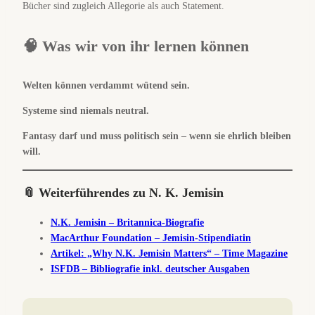
Bücher sind zugleich Allegorie als auch Statement.
🧠 Was wir von ihr lernen können
Welten können verdammt wütend sein.
Systeme sind niemals neutral.
Fantasy darf und muss politisch sein – wenn sie ehrlich bleiben
will.
📎 Weiterführendes
zu N. K. Jemisin
N.K. Jemisin – Britannica-Biografie
MacArthur Foundation – Jemisin-Stipendiatin
Artikel: „Why N.K. Jemisin Matters“ – Time Magazine
ISFDB – Bibliografie inkl. deutscher Ausgaben