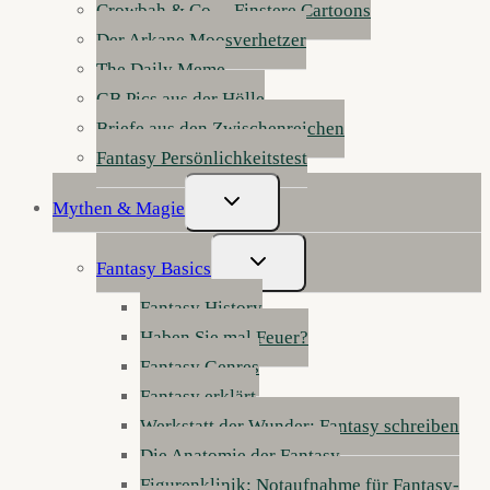
Crowbah & Co. – Finstere Cartoons
Der Arkane Moosverhetzer
The Daily Meme
GB Pics aus der Hölle
Briefe aus den Zwischenreichen
Fantasy Persönlichkeitstest
Untermenü
Mythen & Magie
Umschalten
Untermenü
Fantasy Basics
Umschalten
Fantasy History
Haben Sie mal Feuer?
Fantasy Genres
Fantasy erklärt
Werkstatt der Wunder: Fantasy schreiben
Die Anatomie der Fantasy
Figurenklinik: Notaufnahme für Fantasy-