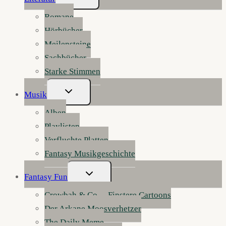
Umschalten
Romane
Hörbücher
Meilensteine
Sachbücher
Starke Stimmen
Untermenü
Musik
Umschalten
Alben
Playlisten
Verfluchte Platten
Fantasy Musikgeschichte
Untermenü
Fantasy Fun
Umschalten
Crowbah & Co. – Finstere Cartoons
Der Arkane Moosverhetzer
The Daily Meme