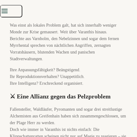
📈 Die Lage eskaliert: Rattenrouten quer
durch Serathis
Was einst als lokales Problem galt, hat sich innerhalb weniger
Monde zur Krise gemausert. Weit über Varanthis hinaus.
Berichte aus Varnholm, den Nebelzinnen und sogar dem fernen
Myrrhental sprechen von nächtlichen Angriffen, zernagten
Vorratshäusern, blutenden Wachen und panischen
Stadtverwaltungen.
Ihre Anpassungsfähigkeit? Beängstigend.
Ihr Reproduktionsverhalten? Unappetitlich.
Ihre Intelligenz? Erschreckend organisiert.
⚔️ Eine Allianz gegen das Pelzproblem
Fallensteller, Waldläufer, Pyromanten und sogar drei streitlustige
Alchemisten aus Greifenhain haben sich zusammengeschlossen, um
der Plage Herr zu werden.
Doch wie immer in Varanthis ist nichts einfach: Die
Klippschattenratten scheinen nicht nur auf Magie zu reagieren – sie