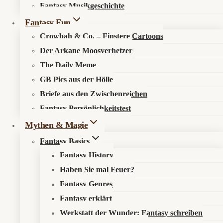
Fantasy Musikgeschichte
Search in content
Fantasy Fun
Crowbah & Co. – Finstere Cartoons
Der Arkane Moosverhetzer
The Daily Meme
GB Pics aus der Hölle
Briefe aus den Zwischenreichen
Startseite
»
Eisenberg Fantasy
»
Die Klippschattenratte:
Fantasy Persönlichkeitstest
Nerviger Nager mit tödlichem Biss
Mythen & Magie
Fantasy Basics
🐀 Klippschattenratte auf dem Vormarsch
Fantasy History
Haben Sie mal Feuer?
Ein Nagerproblem. Ein Monsterproblem. Ein
Fantasy Genres
Staatsproblem.
Fantasy erklärt
Was als harmlose Klippenplage begann, ist nun ein weiteres
Werkstatt der Wunder: Fantasy schreiben
Kapitel im Schandbuch für unkontrollierbare