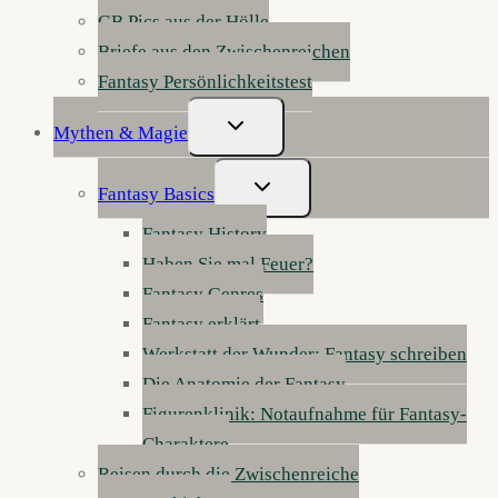
GB Pics aus der Hölle
Briefe aus den Zwischenreichen
Fantasy Persönlichkeitstest
Untermenü
Mythen & Magie
Umschalten
Untermenü
Fantasy Basics
Umschalten
Fantasy History
Haben Sie mal Feuer?
Fantasy Genres
Fantasy erklärt
Werkstatt der Wunder: Fantasy schreiben
Die Anatomie der Fantasy
Figurenklinik: Notaufnahme für Fantasy-
Charaktere
Reisen durch die Zwischenreiche