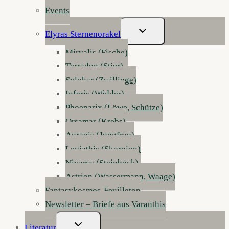
Events
Untermenü
Elyras Sternenorakel
Umschalten
Mirvalis (Fische)
Terradon (Stier)
Sylphar (Zwillinge)
Inferis (Widder)
Phoenarix (Löwe, Schütze)
Orsamar (Krebs)
Aurapis (Jungfrau)
Leviathis (Skorpion)
Nivarys (Steinbock)
Astrion (Wassermann, Waage)
Fantasykosmos-Feuilleton
Newsletter – Briefe aus Varanthis
Untermenü
Literatur