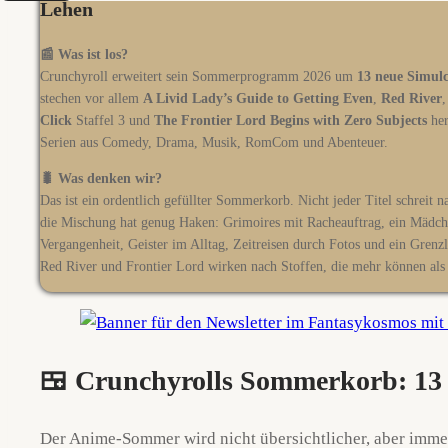
Lehen
📰 Was ist los?
Crunchyroll erweitert sein Sommerprogramm 2026 um
13 neue Simulc
stechen vor allem
A Livid Lady’s Guide to Getting Even
,
Red River
Click
Staffel 3 und
The Frontier Lord Begins with Zero Subjects
her
Serien aus Comedy, Drama, Musik, RomCom und Abenteuer.
🐛 Was denken wir?
Das ist ein ordentlich gefüllter Sommerkorb. Nicht jeder Titel schreit 
die Mischung hat genug Haken: Grimoires mit Racheauftrag, ein Mädche
Vergangenheit, Geister im Alltag, Zeitreisen durch Fotos und ein Gren
Red River und Frontier Lord wirken nach Stoffen, die mehr können als 
🍱 Crunchyrolls Sommerkorb: 13 n
Der Anime-Sommer wird nicht übersichtlicher, aber immer