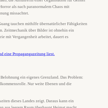
ako, die Anführerin einer Organisation für Geister
m Horror als nach paranormalem Chaos mit
dnung missachtet.
 Guang tauchen mithilfe übernatürlicher Fähigkeiten
n. Zeitmechanik über Bilder ist ohnehin ein
ie mit Vergangenheit arbeitet, dauert es
r Belohnung ein eigenes Grenzland. Das Problem:
illkommensrolle. Nur weite Ebenen und die
iten dieses Landes zeigt. Daraus kann ein
man aus leerem Raum überhaupt Heimat macht.