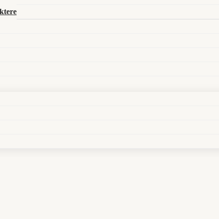
Search in title
ktere
Search in content
ime, ein Opferaltar und sehr viele offene Rechnungen
nd einem leeren