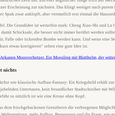
atürlichen Dreh mit. Ein eher ängstlicher Junge trifft auf Mech
einer Erscheinung zur nächsten. Das klingt weniger nach pure
der Spuk zwar anklopft, aber vermutlich erst einmal die Hausor
ffel. Die Grundidee ist weiterhin stark: Cheng Xiao-Shi und Lu
amit Schicksale, die besser nicht immer berührt werden sollte
ür, Falle oder tickenden Bombe werden kann. Und wenn eine Ser
urz etwas korrigieren“ selten eine gute Idee ist.
t nichts
ächst wie klassische Aufbau-Fantasy: Ein Kriegsheld erhält zu
e jubelnden Untertanen, kein freundlicher Stadtschreiber mit W
ähr so nützlich ist wie eine Krone ohne Kopf.
das dem frischgebackenen Grenzherrn die verborgenen Möglichke
 Weltenrettung, mehr Aufbau, Begegnung und die Frage, wie 