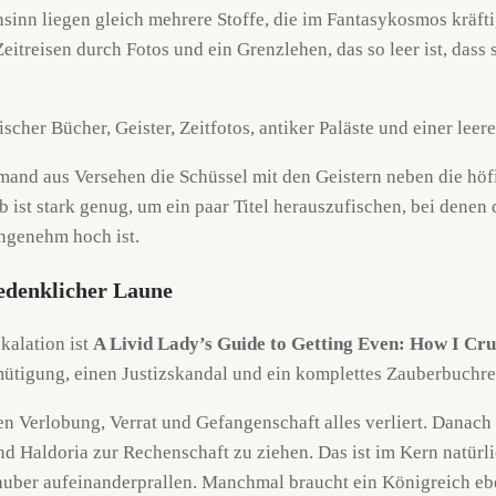
 liegen gleich mehrere Stoffe, die im Fantasykosmos kräfti
eitreisen durch Fotos und ein Grenzlehen, das so leer ist, dass
nd aus Versehen die Schüssel mit den Geistern neben die höfisch
b ist stark genug, um ein paar Titel herauszufischen, bei denen
ngenehm hoch ist.
edenklicher Laune
kalation ist
A Livid Lady’s Guide to Getting Even: How I C
emütigung, einen Justizskandal und ein komplettes Zauberbuchr
n Verlobung, Verrat und Gefangenschaft alles verliert. Danach g
d Haldoria zur Rechenschaft zu ziehen. Das ist im Kern natürlic
sauber aufeinanderprallen. Manchmal braucht ein Königreich e