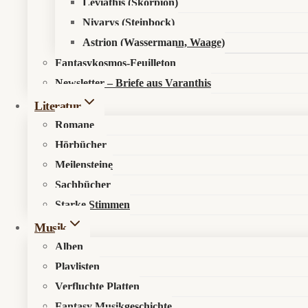
Leviathis (Skorpion)
Nivarys (Steinbock)
Astrion (Wassermann, Waage)
Fantasykosmos-Feuilleton
Newsletter – Briefe aus Varanthis
Literatur
Romane
Hörbücher
Meilensteine
Sachbücher
Starke Stimmen
Musik
Alben
Playlisten
Verfluchte Platten
Fantasy Musikgeschichte