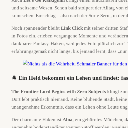
Auch
Let’s Go Kaikigumi
bringt einen brauchbaren übern
und seltsame Wesen. Schon bald stolpert der Alltag von 
komischem Einschlag – also nach der Sorte Serie, in der 
Noch spannender bleibt
Link Click
mit seiner dritten Sta
in Fotos ein, erleben vergangene Momente und verändern d
dankbarer Fantasy-Haken, weil jedes Foto plötzlich zur T
erfahrungsgemäß nicht lange, bis jemand lernt, dass „nur k
🐐 Ein Held bekommt ein Lehen und findet: fas
The Frontier Lord Begins with Zero Subjects
klingt zun
Dort lebt praktisch niemand. Keine blühende Stadt, kein
unangenehme Erkenntnis, dass ein Lehen ohne Leute ungef
Der charmante Haken ist
Alna
, ein gehörntes Mädchen, 
angenehm bodenständiger Fantasy-Stoff werden: weniger