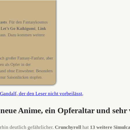
asts
. Für den Fantasykosmos
,
Let’s Go Kaikigumi
,
Link
aus. Dazu kommen weitere
nach großer Fantasy-Fanfare, aber
n als Opfer in der
zland ohne Einwohner. Besonders
nur Saisonlücken stopfen.
eue Anime, ein Opferaltar und sehr 
hin deutlich gefährlicher.
Crunchyroll
hat
13 weitere Simulca