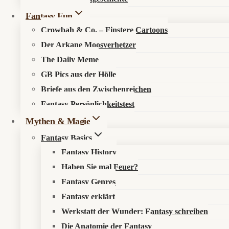
Fantasy Fun
Crowbah & Co. – Finstere Cartoons
Der Arkane Moosverhetzer
The Daily Meme
GB Pics aus der Hölle
🔍
Suche im Fantasykosmos
Briefe aus den Zwischenreichen
Fantasy Persönlichkeitstest
Spüre verborgene Pfade auf, entdecke neue Werke oder durchstöb
Mythen & Magie
Fantasy Basics
Fantasy History
Haben Sie mal Feuer?
Fantasy Genres
Fantasy erklärt
Werkstatt der Wunder: Fantasy schreiben
Die Anatomie der Fantasy