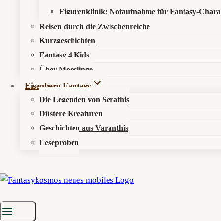
Figurenklinik: Notaufnahme für Fantasy-Chara
Reisen durch die Zwischenreiche
Kurzgeschichten
Fantasy 4 Kids
Über Mooslinge
Eisenberg Fantasy
Die Legenden von Serathis
Düstere Kreaturen
Geschichten aus Varanthis
Leseproben
Startseite
»
Aktuelles
»
News
»
Crunchyrolls Sommerkorb: 13 neue An
Der Sommer kommt mit Grimoires, Geistern u