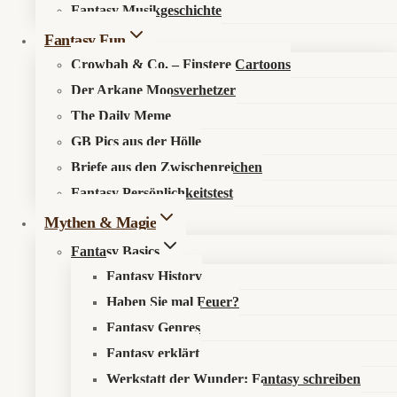
Fantasy Musikgeschichte
Search in content
Fantasy Fun
Crowbah & Co. – Finstere Cartoons
Der Arkane Moosverhetzer
The Daily Meme
GB Pics aus der Hölle
Briefe aus den Zwischenreichen
Startseite
»
Fantasy Fun
»
Crowbah #8 – Das nackte Reh
Fantasy Persönlichkeitstest
Mythen & Magie
🦴
Crowbah #8 – Das nackte Reh
Fantasy Basics
Fantasy History
Haben Sie mal Feuer?
Fantasy Genres
Fantasy erklärt
💬
Was passiert?
Werkstatt der Wunder: Fantasy schreiben
Ein skelettiertes Reh steht friedlich irgendwo im Schattenland.