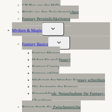
GB Pics aus der Hölle
Briefe aus den Zwischenreichen
Fantasy Persönlichkeitstest
Untermenü
Mythen & Magie
Umschalten
Untermenü
Fantasy Basics
Umschalten
Fantasy History
Haben Sie mal Feuer?
Fantasy Genres
Fantasy erklärt
Werkstatt der Wunder: Fantasy schreiben
Die Anatomie der Fantasy
Figurenklinik: Notaufnahme für Fantasy-
Charaktere
Reisen durch die Zwischenreiche