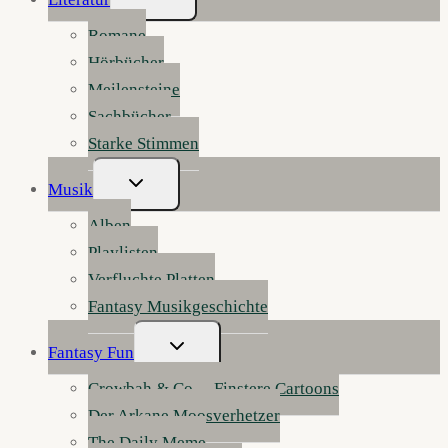
Umschalten
Romane
Hörbücher
Meilensteine
Sachbücher
Starke Stimmen
Untermenü
Musik
Umschalten
Alben
Playlisten
Verfluchte Platten
Fantasy Musikgeschichte
Untermenü
Fantasy Fun
Umschalten
Crowbah & Co. – Finstere Cartoons
Der Arkane Moosverhetzer
The Daily Meme