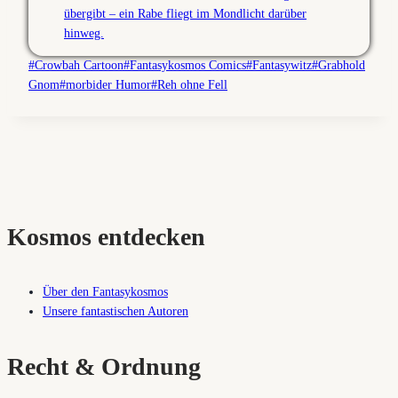
Schlagworte:
#
Crowbah Cartoon
#
Fantasykosmos Comics
#
Fantasywitz
#
Grabhold
Gnom
#
morbider Humor
#
Reh ohne Fell
Kosmos entdecken
Über den Fantasykosmos
Unsere fantastischen Autoren
Recht & Ordnung