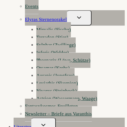
Events
Untermenü
Elyras Sternenorakel
Umschalten
Mirvalis (Fische)
Terradon (Stier)
Sylphar (Zwillinge)
Inferis (Widder)
Phoenarix (Löwe, Schütze)
Orsamar (Krebs)
Aurapis (Jungfrau)
Leviathis (Skorpion)
Nivarys (Steinbock)
Astrion (Wassermann, Waage)
Fantasykosmos-Feuilleton
Newsletter – Briefe aus Varanthis
Untermenü
Literatur