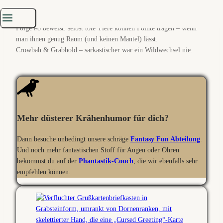
Ein Cartoon wie ein Splitter im Witzbein: klein, schmerzhaft, aber
irgendwie poetisch.
Folge #8 beweist: selbst tote Tiere können Pointe tragen – wenn
man ihnen genug Raum (und keinen Mantel) lässt.
Crowbah & Grabhold – sarkastischer war ein Wildwechsel nie.
Mehr düsterer Krähenhumor für dich?
Dann besuche unbedingt unsere schräge
Fantasy Fun Abteilung
.
Und noch mehr fantastischen Stoff für Augen oder Ohren
bekommst du auf der
Phantastik-Couch
, die wir ebenfalls sehr
empfehlen können.