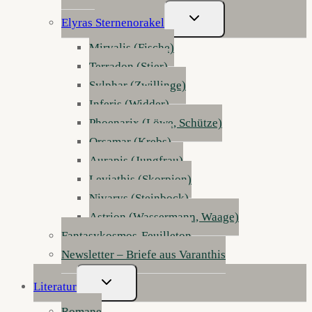
Untermenü
Elyras Sternenorakel
Umschalten
Mirvalis (Fische)
Terradon (Stier)
Sylphar (Zwillinge)
Inferis (Widder)
Phoenarix (Löwe, Schütze)
Orsamar (Krebs)
Aurapis (Jungfrau)
Leviathis (Skorpion)
Nivarys (Steinbock)
Astrion (Wassermann, Waage)
Fantasykosmos-Feuilleton
Newsletter – Briefe aus Varanthis
Untermenü
Literatur
Umschalten
Romane