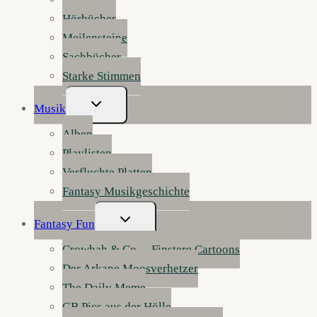
Hörbücher
Meilensteine
Sachbücher
Starke Stimmen
Untermenü
Musik
Umschalten
Alben
Playlisten
Verfluchte Platten
Fantasy Musikgeschichte
Untermenü
Fantasy Fun
Umschalten
Crowbah & Co. – Finstere Cartoons
Der Arkane Moosverhetzer
The Daily Meme
GB Pics aus der Hölle