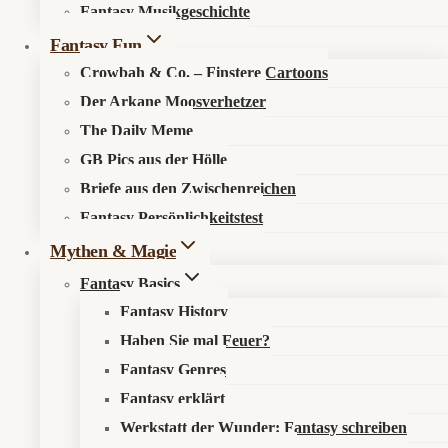
Fantasy Musikgeschichte
Search in content
Fantasy Fun
Crowbah & Co. – Finstere Cartoons
Der Arkane Moosverhetzer
The Daily Meme
GB Pics aus der Hölle
Briefe aus den Zwischenreichen
Startseite
»
Fantasy Fun
»
Crowbah #32: KI-Rationalisierung
Fantasy Persönlichkeitstest
Mythen & Magie
֎
Crowbah #32: KI-Rationalisierung
Fantasy Basics
Fantasy History
Haben Sie mal Feuer?
Fantasy Genres
Fantasy erklärt
Werkstatt der Wunder: Fantasy schreiben