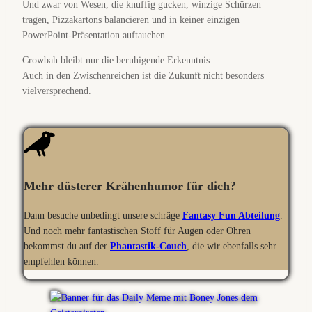
Und zwar von Wesen, die knuffig gucken, winzige Schürzen
tragen, Pizzakartons balancieren und in keiner einzigen
PowerPoint-Präsentation auftauchen.
Crowbah bleibt nur die beruhigende Erkenntnis:
Auch in den Zwischenreichen ist die Zukunft nicht besonders
vielversprechend.
Mehr düsterer Krähenhumor für dich?
Dann besuche unbedingt unsere schräge
Fantasy Fun Abteilung
.
Und noch mehr fantastischen Stoff für Augen oder Ohren
bekommst du auf der
Phantastik-Couch
, die wir ebenfalls sehr
empfehlen können.