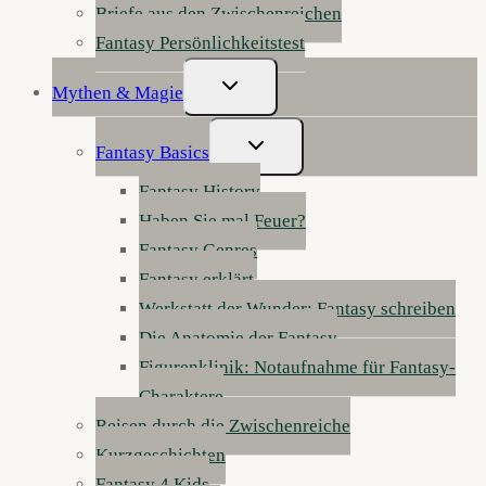
Briefe aus den Zwischenreichen
Fantasy Persönlichkeitstest
Untermenü
Mythen & Magie
Umschalten
Untermenü
Fantasy Basics
Umschalten
Fantasy History
Haben Sie mal Feuer?
Fantasy Genres
Fantasy erklärt
Werkstatt der Wunder: Fantasy schreiben
Die Anatomie der Fantasy
Figurenklinik: Notaufnahme für Fantasy-
Charaktere
Reisen durch die Zwischenreiche
Kurzgeschichten
Fantasy 4 Kids