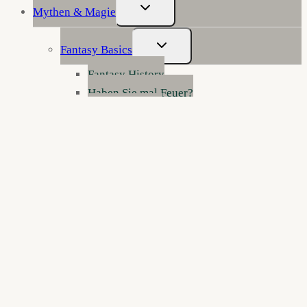
Untermenü
Mythen & Magie
Umschalten
Untermenü
Fantasy Basics
Umschalten
Fantasy History
Haben Sie mal Feuer?
Fantasy Genres
Fantasy erklärt
Werkstatt der Wunder: Fantasy schreiben
Die Anatomie der Fantasy
Figurenklinik: Notaufnahme für Fantasy-
Charaktere
Reisen durch die Zwischenreiche
Kurzgeschichten
Fantasy 4 Kids
Über Mooslinge
Untermenü