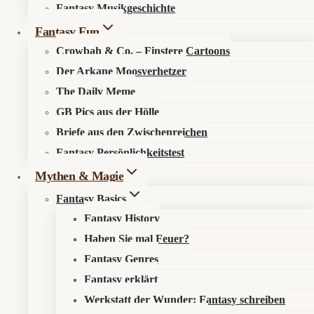
Fantasy Musikgeschichte
Search in content
Fantasy Fun
Crowbah & Co. – Finstere Cartoons
Der Arkane Moosverhetzer
The Daily Meme
GB Pics aus der Hölle
Briefe aus den Zwischenreichen
Startseite
»
Aktuelles
»
News
»
Clevatess Staffel 2: Babysitten
Fantasy Persönlichkeitstest
am Rand des Weltuntergangs
Mythen & Magie
Fantasy Basics
Fantasy History
Haben Sie mal Feuer?
Der Endboss hat Wickeldienst
Fantasy Genres
Fantasy erklärt
📰 Was ist los?
Werkstatt der Wunder: Fantasy schreiben
Clevatess
Staffel 2 startet am
8. Juli 2026
. Der neue Trailer zeigt