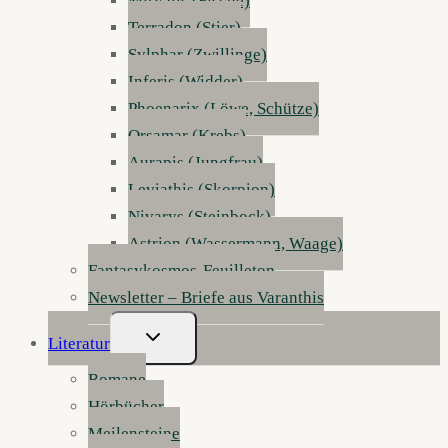
Mirvalis (Fische)
Terradon (Stier)
Sylphar (Zwillinge)
Inferis (Widder)
Phoenarix (Löwe, Schütze)
Orsamar (Krebs)
Aurapis (Jungfrau)
Leviathis (Skorpion)
Nivarys (Steinbock)
Astrion (Wassermann, Waage)
Fantasykosmos-Feuilleton
Newsletter – Briefe aus Varanthis
Untermenü
Literatur
Umschalten
Romane
Hörbücher
Meilensteine