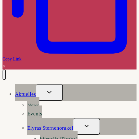
Copy Link
×
Untermenü
Aktuelles
Umschalten
News
Events
Untermenü
Elyras Sternenorakel
Umschalten