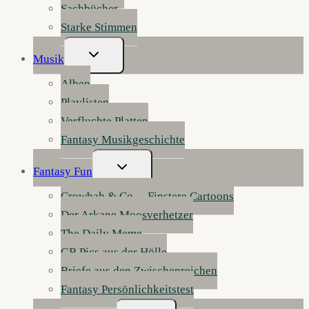
Sachbücher
Starke Stimmen
Untermenü
Musik
Umschalten
Alben
Playlisten
Verfluchte Platten
Fantasy Musikgeschichte
Untermenü
Fantasy Fun
Umschalten
Crowbah & Co. – Finstere Cartoons
Der Arkane Moosverhetzer
The Daily Meme
GB Pics aus der Hölle
Briefe aus den Zwischenreichen
Fantasy Persönlichkeitstest