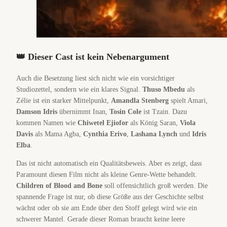
👑 Dieser Cast ist kein Nebenargument
Auch die Besetzung liest sich nicht wie ein vorsichtiger
Studiozettel, sondern wie ein klares Signal.
Thuso Mbedu
als
Zélie ist ein starker Mittelpunkt,
Amandla Stenberg
spielt Amari,
Damson Idris
übernimmt Inan,
Tosin Cole
ist Tzain. Dazu
kommen Namen wie
Chiwetel Ejiofor
als König Saran,
Viola
Davis
als Mama Agba,
Cynthia Erivo
,
Lashana Lynch
und
Idris
Elba
.
Das ist nicht automatisch ein Qualitätsbeweis. Aber es zeigt, dass
Paramount diesen Film nicht als kleine Genre-Wette behandelt.
Children of Blood and Bone
soll offensichtlich groß werden. Die
spannende Frage ist nur, ob diese Größe aus der Geschichte selbst
wächst oder ob sie am Ende über den Stoff gelegt wird wie ein
schwerer Mantel. Gerade dieser Roman braucht keine leere