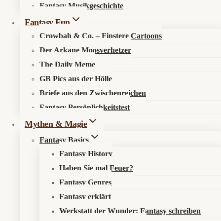
Fantasy Musikgeschichte
Search in content
Fantasy Fun
Crowbah & Co. – Finstere Cartoons
Der Arkane Moosverhetzer
The Daily Meme
GB Pics aus der Hölle
Briefe aus den Zwischenreichen
Startseite
»
Aktuelles
»
News
»
Children of Blood and Bone:
Fantasy Persönlichkeitstest
Fantasy mit Zorn im Blut
Mythen & Magie
Fantasy Basics
Fantasy History
Haben Sie mal Feuer?
Orïsha zieht in den Kinokrieg
Fantasy Genres
Fantasy erklärt
📰 Was ist los?
Werkstatt der Wunder: Fantasy schreiben
Paramount hat auf der CinemaCon erstes Material aus
Children of