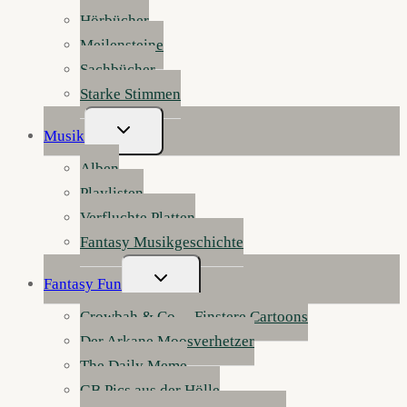
Hörbücher
Meilensteine
Sachbücher
Starke Stimmen
Untermenü
Musik
Umschalten
Alben
Playlisten
Verfluchte Platten
Fantasy Musikgeschichte
Untermenü
Fantasy Fun
Umschalten
Crowbah & Co. – Finstere Cartoons
Der Arkane Moosverhetzer
The Daily Meme
GB Pics aus der Hölle