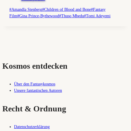
Schlagworte:
#
Amandla Stenberg
#
Children of Blood and Bone
#
Fantasy
Film
#
Gina Prince-Bythewood
#
Thuso Mbedu
#
Tomi Adeyemi
Kosmos entdecken
Über den Fantasykosmos
Unsere fantastischen Autoren
Recht & Ordnung
Datenschutzerklärung