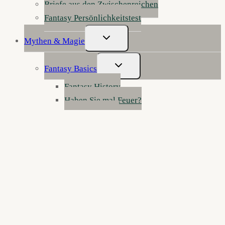
Briefe aus den Zwischenreichen
Fantasy Persönlichkeitstest
Untermenü
Mythen & Magie
Umschalten
Untermenü
Fantasy Basics
Umschalten
Fantasy History
Haben Sie mal Feuer?
Fantasy Genres
Fantasy erklärt
Werkstatt der Wunder: Fantasy schreiben
Die Anatomie der Fantasy
Figurenklinik: Notaufnahme für Fantasy-
Charaktere
Reisen durch die Zwischenreiche
Kurzgeschichten
Fantasy 4 Kids