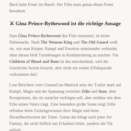
Buch hatte Feuer im Bauch. Der Film muss genau dieses Feuer
bewahren.
⚔️ Gina Prince-Bythewood ist die richtige Ansage
Dass
Gina Prince-Bythewood
den Film inszeniert, ist keine
Nebensache. Nach
The Woman King
und
The Old Guard
weiß
sie, wie man Körper, Kampf und Emotion miteinander verbindet,
ohne daraus bloß Turnübungen in Kostümrüstung zu machen. Für
Children of Blood and Bone
ist das entscheidend, weil die
Geschichte Action braucht, aber nicht zur reinen Effektparade
verkommen darf.
Laut Berichten vom CinemaCon-Material setzt der Trailer stark auf
Kampf, Magie und die Spannung zwischen
Zélie
und
Inan
, dem
Kronprinzen, der sie zunächst verfolgen soll, aber sichtbar mit dem
Erbe seines Vaters ringt. Eine besonders große Szene zeigt Zélie
offenbar beim Zurückgewinnen ihrer Magie und beim
Heraufbeschwören der Toten. Genau das klingt nach jener Art
Fantasy, die nicht höflich um Erlaubnis bittet, sondern die Tür
auftritt.