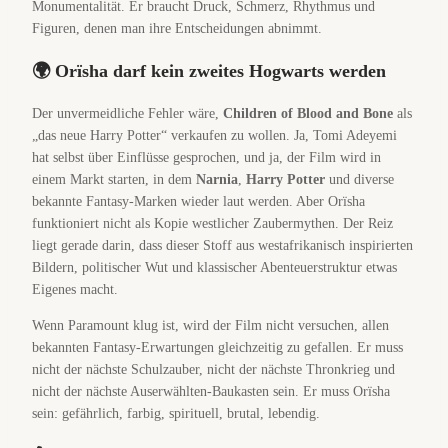
Monumentalität. Er braucht Druck, Schmerz, Rhythmus und
Figuren, denen man ihre Entscheidungen abnimmt.
🌍 Orïsha darf kein zweites Hogwarts werden
Der unvermeidliche Fehler wäre,
Children of Blood and Bone
als
„das neue Harry Potter“ verkaufen zu wollen. Ja, Tomi Adeyemi
hat selbst über Einflüsse gesprochen, und ja, der Film wird in
einem Markt starten, in dem
Narnia
,
Harry Potter
und diverse
bekannte Fantasy-Marken wieder laut werden. Aber Orïsha
funktioniert nicht als Kopie westlicher Zaubermythen. Der Reiz
liegt gerade darin, dass dieser Stoff aus westafrikanisch inspirierten
Bildern, politischer Wut und klassischer Abenteuerstruktur etwas
Eigenes macht.
Wenn Paramount klug ist, wird der Film nicht versuchen, allen
bekannten Fantasy-Erwartungen gleichzeitig zu gefallen. Er muss
nicht der nächste Schulzauber, nicht der nächste Thronkrieg und
nicht der nächste Auserwählten-Baukasten sein. Er muss Orïsha
sein: gefährlich, farbig, spirituell, brutal, lebendig.