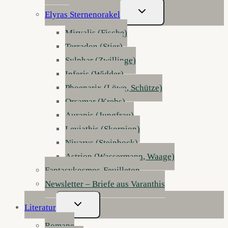
Untermenü
Elyras Sternenorakel
Umschalten
Mirvalis (Fische)
Terradon (Stier)
Sylphar (Zwillinge)
Inferis (Widder)
Phoenarix (Löwe, Schütze)
Orsamar (Krebs)
Aurapis (Jungfrau)
Leviathis (Skorpion)
Nivarys (Steinbock)
Astrion (Wassermann, Waage)
Fantasykosmos-Feuilleton
Newsletter – Briefe aus Varanthis
Untermenü
Literatur
Umschalten
Romane