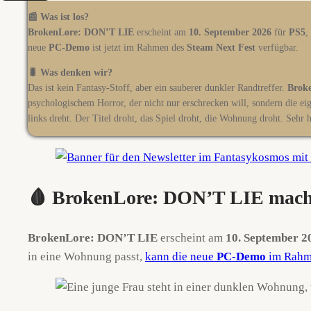
📰 Was ist los?
BrokenLore: DON’T LIE
erscheint am
10. September 2026
für
PS5
,
neue
PC-Demo
ist jetzt im Rahmen des
Steam Next Fest
verfügbar.
🐛 Was denken wir?
Das ist kein Fantasy-Stoff, aber ein sauberer dunkler Randtreffer.
Brok
psychologischem Horror, der nicht nur erschrecken will, sondern die 
links dreht. Der Titel droht, das Spiel droht, die Wohnung droht. Sehr hö
🩸 BrokenLore: DON’T LIE mach
BrokenLore: DON’T LIE
erscheint am
10. September 2
in eine Wohnung passt,
kann die neue
PC-Demo
im Rahm