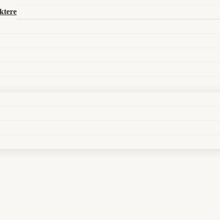
Search in title
ktere
Search in content
 zur Wohnungsbesichtigung des Grauens