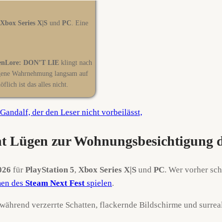
Xbox Series X|S
und
PC
. Eine
enLore: DON’T LIE
klingt nach
eigene Wahrnehmung langsam auf
flich ist das alles nicht.
t Lügen zur Wohnungsbesichtigung 
026
für
PlayStation 5
,
Xbox Series X|S
und
PC
. Wer vorher sch
en des
Steam Next Fest
spielen
.