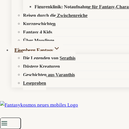
Figurenklinik: Notaufnahme für Fantasy-Chara
Reisen durch die Zwischenreiche
Kurzgeschichten
Fantasy 4 Kids
Über Mooslinge
Eisenberg Fantasy
Die Legenden von Serathis
Düstere Kreaturen
Geschichten aus Varanthis
Leseproben
Startseite
»
Aktuelles
»
News
»
BrokenLore: DON’T LIE macht Lügen
Lügen haben kurze Flure