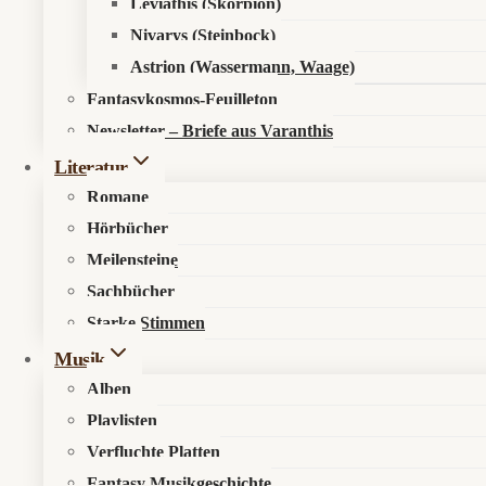
Leviathis (Skorpion)
Nivarys (Steinbock)
Astrion (Wassermann, Waage)
Fantasykosmos-Feuilleton
Newsletter – Briefe aus Varanthis
Literatur
Romane
Hörbücher
Meilensteine
Sachbücher
Starke Stimmen
Musik
Alben
Playlisten
Verfluchte Platten
Fantasy Musikgeschichte