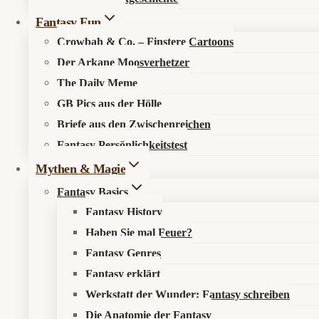
Fantasy Fun
Crowbah & Co. – Finstere Cartoons
Der Arkane Moosverhetzer
The Daily Meme
GB Pics aus der Hölle
🔍
Suche im Fantasykosmos
Briefe aus den Zwischenreichen
Fantasy Persönlichkeitstest
Spüre verborgene Pfade auf, entdecke neue Werke oder durchstöb
Mythen & Magie
Fantasy Basics
Fantasy History
Haben Sie mal Feuer?
Fantasy Genres
Fantasy erklärt
Werkstatt der Wunder: Fantasy schreiben
Die Anatomie der Fantasy