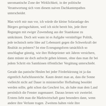
unromantische Zone der Wirklichkeit, in der politische
Verantwortung sich vom diesem naiven Dachkantenpathos
unterscheidet.
Man wirft mir nun vor, ich würde die kleine Solaranlage des
Bürgers geringschätzen, weil ich nicht bereit bin, jede ihrer
Regungen mit ewiger Zuwendung aus der Staatskasse zu
umkränzen. Doch seit wann ist es Aufgabe vernünftiger Politik,
jede technisch nette Idee auf Lebenszeit gegen die Schwerkraft der
Realität zu polstern? Ist eine Erzeugungsform tatsächlich so
unschlagbar günstig, wie ihre Hohepriester seit Jahren versichern,
dann müsste sie doch aufrecht gehen können, ohne dass man ihr bei
jedem Schritt ein Samtkissen öffentlicher Vergütung unterschiebt.
Gerade das panische Heulen bei jeder Förderkürzung ist ja das
eigentlich Aufschlussreiche. Kaum deutet man an, dass die Sonne
vielleicht nicht auf Dauer in ministerieller Hofhaltung besoldet
werden sollte, geht schon das Geschrei los, als habe man dem Land
persönlich die Fenster zugemauert. Daraus lernen wir zweierlei.
Erstens liebt man die Marktwirtschaft ganz besonders dann, wenn
andere ihre Verluste tragen. Zweitens halten viele ihre