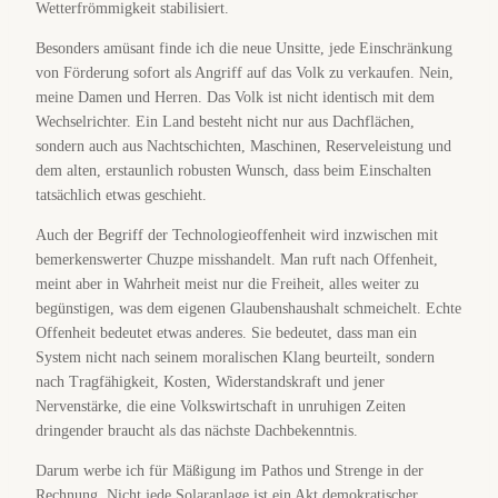
Wetterfrömmigkeit stabilisiert.
Besonders amüsant finde ich die neue Unsitte, jede Einschränkung
von Förderung sofort als Angriff auf das Volk zu verkaufen. Nein,
meine Damen und Herren. Das Volk ist nicht identisch mit dem
Wechselrichter. Ein Land besteht nicht nur aus Dachflächen,
sondern auch aus Nachtschichten, Maschinen, Reserveleistung und
dem alten, erstaunlich robusten Wunsch, dass beim Einschalten
tatsächlich etwas geschieht.
Auch der Begriff der Technologieoffenheit wird inzwischen mit
bemerkenswerter Chuzpe misshandelt. Man ruft nach Offenheit,
meint aber in Wahrheit meist nur die Freiheit, alles weiter zu
begünstigen, was dem eigenen Glaubenshaushalt schmeichelt. Echte
Offenheit bedeutet etwas anderes. Sie bedeutet, dass man ein
System nicht nach seinem moralischen Klang beurteilt, sondern
nach Tragfähigkeit, Kosten, Widerstandskraft und jener
Nervenstärke, die eine Volkswirtschaft in unruhigen Zeiten
dringender braucht als das nächste Dachbekenntnis.
Darum werbe ich für Mäßigung im Pathos und Strenge in der
Rechnung. Nicht jede Solaranlage ist ein Akt demokratischer