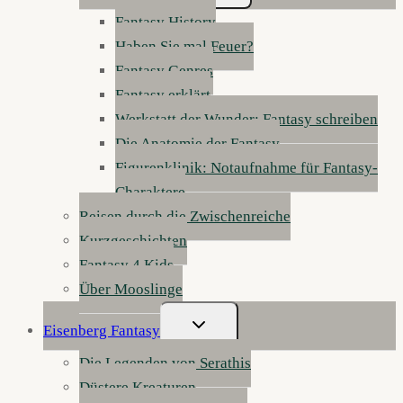
Fantasy History
Haben Sie mal Feuer?
Fantasy Genres
Fantasy erklärt
Werkstatt der Wunder: Fantasy schreiben
Die Anatomie der Fantasy
Figurenklinik: Notaufnahme für Fantasy-
Charaktere
Reisen durch die Zwischenreiche
Kurzgeschichten
Fantasy 4 Kids
Über Mooslinge
Untermenü
Eisenberg Fantasy
Umschalten
Die Legenden von Serathis
Düstere Kreaturen