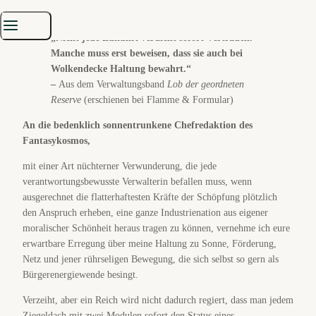
✉️ Der
Brief
„Nicht jede Zukunft verdient sofort Vertrauen.
Manche muss erst beweisen, dass sie auch bei
Wolkendecke Haltung bewahrt.“
–
Aus dem Verwaltungsband
Lob der geordneten
Reserve
(erschienen bei Flamme & Formular)
An die bedenklich sonnentrunkene Chefredaktion des
Fantasykosmos,
mit einer Art nüchterner Verwunderung, die jede
verantwortungsbewusste Verwalterin befallen muss, wenn
ausgerechnet die flatterhaftesten Kräfte der Schöpfung plötzlich
den Anspruch erheben, eine ganze Industrienation aus eigener
moralischer Schönheit heraus tragen zu können, vernehme ich eure
erwartbare Erregung über meine Haltung zu Sonne, Förderung,
Netz und jener rührseligen Bewegung, die sich selbst so gern als
Bürgerenergiewende besingt.
Verzeiht, aber ein Reich wird nicht dadurch regiert, dass man jedem
Ziegeldach mit zwei Modulen sofort den Status eines