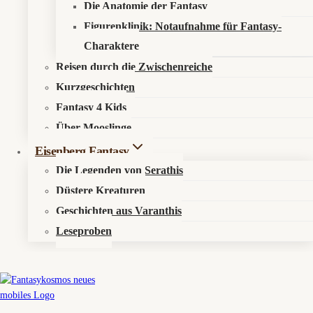
Die Anatomie der Fantasy
Mühen aus dem Vorraum des Portalwerks zerren konnte, nachdem
Figurenklinik: Notaufnahme für Fantasy-
sie dort zwischen drei Netzstabilitätsgutachten, einer Rolle
Notfallplänen und einem versengten Faltblatt über die Risiken allzu
Charaktere
spontaner Sonnenbegeisterung festgeklemmt war. Beigelegt waren
Reisen durch die Zwischenreiche
ein kleiner Schlüssel zum Reservekeller, ein geprägtes Siegel des
Kurzgeschichten
Ministeriums für geordnete Übergänge sowie ein förmlicher
Hinweis, wonach sich ein ernstzunehmendes Reich seine
Fantasy 4 Kids
Staatsräson nicht von jedem freundlich glänzenden Dachmodul
Über Mooslinge
vorschreiben lasse.
Eisenberg Fantasy
Absenderin ist, allen Spuren nach, Katherina Reiche,
Die Legenden von Serathis
Bundeswirtschaftsministerin, Großverwalterin von Übergangsburg,
Hüterin der Reserveflamme und oberste Archivarin des
Düstere Kreaturen
ehrwürdigen Gasgewölbes, wo man Zukunft sehr gern begrüßt,
Geschichten aus Varanthis
sofern sie sich vorher anmeldet, nicht nach Sonne riecht und sich
Leseproben
im Zweifel wieder rückstandslos einlagern lässt.