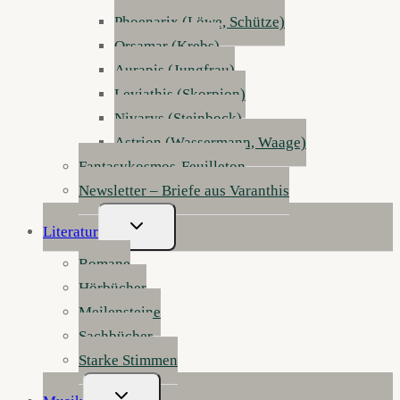
Phoenarix (Löwe, Schütze)
Orsamar (Krebs)
Aurapis (Jungfrau)
Leviathis (Skorpion)
Nivarys (Steinbock)
Astrion (Wassermann, Waage)
Fantasykosmos-Feuilleton
Newsletter – Briefe aus Varanthis
Untermenü
Literatur
Umschalten
Romane
Hörbücher
Meilensteine
Sachbücher
Starke Stimmen
Untermenü