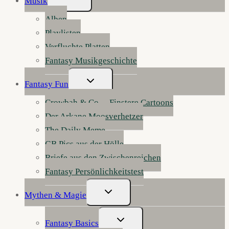
Musik
Umschalten
Alben
Playlisten
Verfluchte Platten
Fantasy Musikgeschichte
Untermenü
Fantasy Fun
Umschalten
Crowbah & Co. – Finstere Cartoons
Der Arkane Moosverhetzer
The Daily Meme
GB Pics aus der Hölle
Briefe aus den Zwischenreichen
Fantasy Persönlichkeitstest
Untermenü
Mythen & Magie
Umschalten
Untermenü
Fantasy Basics
Umschalten