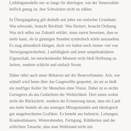
Lieblingsmodelle nur so lange für überlegen, wie der Steuerzahler
höflich genug ist, ihre Schwächen nicht zu zählen.
In Übergangsburg gilt deshalb seit jeher ein einfacher Grundsatz:
Was schwankt, braucht Rückhalt. Was flackert, braucht Ordnung.
Was sich selbst zur Zukunft erklärt, muss zuerst beweisen, dass es
mehr kann, als in günstigen Stunden symbolisch schön auszusehen.
Es mag altmodisch klingen, doch wir halten noch immer viel von
Versorgungssicherheit, Lastfähigkeit und jener unspektakulären
Eigenschaft, im entscheidenden Moment nicht bloß Hoffnung zu
liefern, sondern schlicht und einfach Strom.
Daher rührt auch unser Beharren auf der Reserveflamme. Ach, wie
schnell wird heute über das Gasgewölbe gespottet, als sei es bloß
ein muffiger Keller für Menschen ohne Vision. Dabei ist es nichts
Geringeres als das Gedächtnis der Wirklichkeit. Dort unten wohnt
nicht der Rückschritt, sondern die Erinnerung daran, dass ein Land
aus mehr besteht als aus sonnigen Mittagsstunden und ideologisch
gut ausgeleuchteten Grafiken. Es besteht aus Industrie, Leitungen,
Krankenhäusern, Winterabenden, Fertigung, Kühlketten und der
schlichten Tatsache, dass man Wohlstand nicht mit