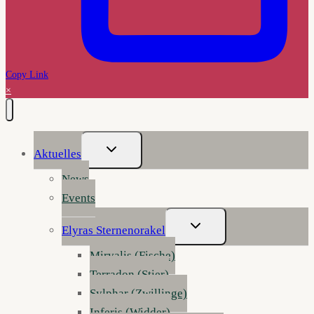
Copy Link
×
Untermenü
Aktuelles
Umschalten
News
Events
Untermenü
Elyras Sternenorakel
Umschalten
Mirvalis (Fische)
Terradon (Stier)
Sylphar (Zwillinge)
Inferis (Widder)