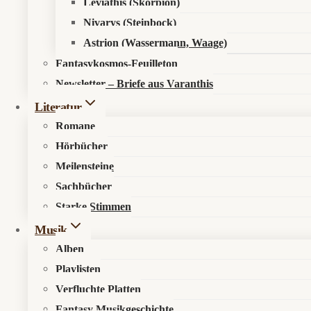
Leviathis (Skorpion)
Nivarys (Steinbock)
Astrion (Wassermann, Waage)
Fantasykosmos-Feuilleton
Newsletter – Briefe aus Varanthis
Literatur
Romane
Hörbücher
Meilensteine
Sachbücher
Starke Stimmen
Musik
Alben
Playlisten
Verfluchte Platten
Fantasy Musikgeschichte