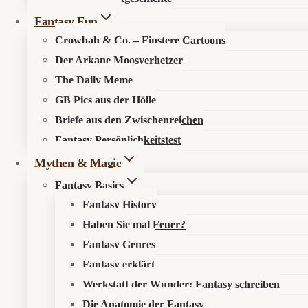
Fantasy Fun
Crowbah & Co. – Finstere Cartoons
Der Arkane Moosverhetzer
The Daily Meme
GB Pics aus der Hölle
🔍
Suche im Fantasykosmos
Briefe aus den Zwischenreichen
Fantasy Persönlichkeitstest
Spüre verborgene Pfade auf, entdecke neue Werke oder durchstöb
Mythen & Magie
Fantasy Basics
Fantasy History
Haben Sie mal Feuer?
Fantasy Genres
Fantasy erklärt
Werkstatt der Wunder: Fantasy schreiben
Die Anatomie der Fantasy