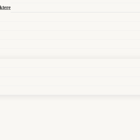
Search in title
ktere
Search in content
sy mit Schutzsiegelpflicht