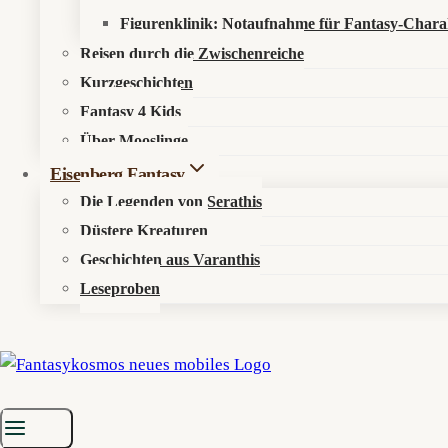
Figurenklinik: Notaufnahme für Fantasy-Chara
Reisen durch die Zwischenreiche
Kurzgeschichten
Fantasy 4 Kids
Über Mooslinge
Eisenberg Fantasy
Die Legenden von Serathis
Düstere Kreaturen
Geschichten aus Varanthis
Leseproben
Startseite
»
Aktuelles
»
News
»
Bride of the Barrier Master: Romanta
Liebe unter Barrierebedingungen