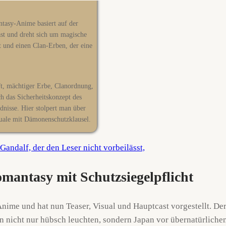
tasy-Anime basiert auf der
st und dreht sich um magische
t und einen Clan-Erben, der eine
ft, mächtiger Erbe, Clanordnung,
h das Sicherheitskonzept des
dnisse. Hier stolpert man über
ituale mit Dämonenschutzklausel.
omantasy mit Schutzsiegelpflicht
Anime und hat nun Teaser, Visual und Hauptcast vorgestellt. Der
ren nicht nur hübsch leuchten, sondern Japan vor übernatürlic