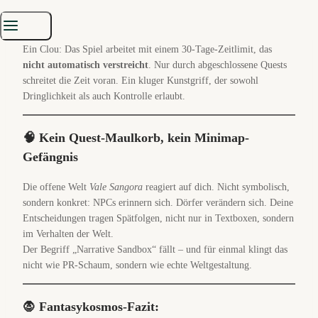
Blutladung hat ihren Preis – Dialogoptionen schwinden, Quests
scheitern, Erinnerungen verblassen.
Ein Clou: Das Spiel arbeitet mit einem 30-Tage-Zeitlimit, das
nicht automatisch verstreicht
. Nur durch abgeschlossene Quests
schreitet die Zeit voran. Ein kluger Kunstgriff, der sowohl
Dringlichkeit als auch Kontrolle erlaubt.
🧠 Kein Quest-Maulkorb, kein Minimap-
Gefängnis
Die offene Welt
Vale Sangora
reagiert auf dich. Nicht symbolisch,
sondern konkret: NPCs erinnern sich. Dörfer verändern sich. Deine
Entscheidungen tragen Spätfolgen, nicht nur in Textboxen, sondern
im Verhalten der Welt.
Der Begriff „Narrative Sandbox“ fällt – und für einmal klingt das
nicht wie PR-Schaum, sondern wie echte Weltgestaltung.
🧛 Fantasykosmos-Fazit: