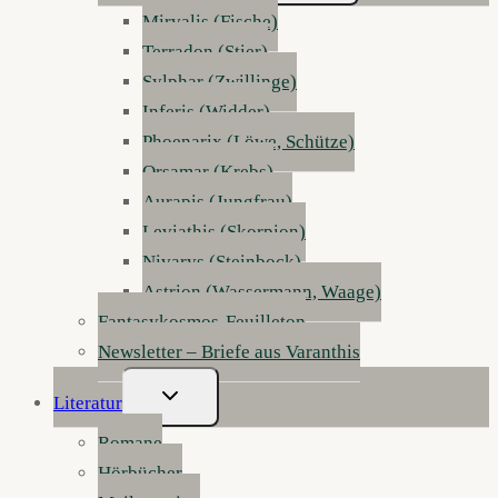
Mirvalis (Fische)
Terradon (Stier)
Sylphar (Zwillinge)
Inferis (Widder)
Phoenarix (Löwe, Schütze)
Orsamar (Krebs)
Aurapis (Jungfrau)
Leviathis (Skorpion)
Nivarys (Steinbock)
Astrion (Wassermann, Waage)
Fantasykosmos-Feuilleton
Newsletter – Briefe aus Varanthis
Untermenü
Literatur
Umschalten
Romane
Hörbücher