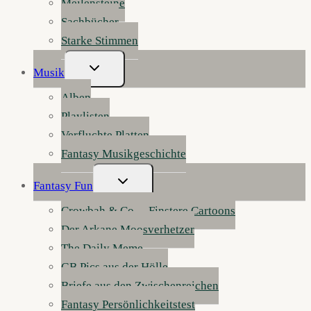
Meilensteine
Sachbücher
Starke Stimmen
Untermenü
Musik
Umschalten
Alben
Playlisten
Verfluchte Platten
Fantasy Musikgeschichte
Untermenü
Fantasy Fun
Umschalten
Crowbah & Co. – Finstere Cartoons
Der Arkane Moosverhetzer
The Daily Meme
GB Pics aus der Hölle
Briefe aus den Zwischenreichen
Fantasy Persönlichkeitstest