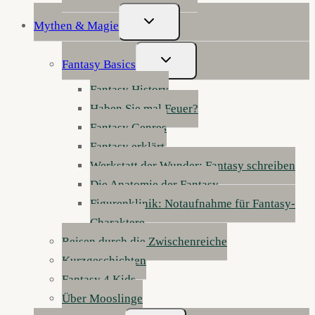
Untermenü
Mythen & Magie
Umschalten
Untermenü
Fantasy Basics
Umschalten
Fantasy History
Haben Sie mal Feuer?
Fantasy Genres
Fantasy erklärt
Werkstatt der Wunder: Fantasy schreiben
Die Anatomie der Fantasy
Figurenklinik: Notaufnahme für Fantasy-
Charaktere
Reisen durch die Zwischenreiche
Kurzgeschichten
Fantasy 4 Kids
Über Mooslinge