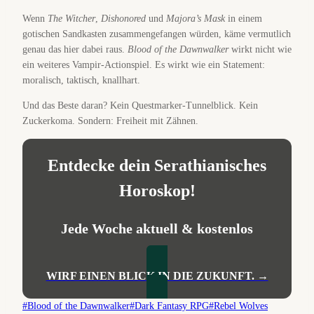
Wenn
The Witcher
,
Dishonored
und
Majora’s Mask
in einem
gotischen Sandkasten zusammengefangen würden, käme vermutlich
genau das hier dabei raus.
Blood of the Dawnwalker
wirkt nicht wie
ein weiteres Vampir-Actionspiel. Es wirkt wie ein Statement:
moralisch, taktisch, knallhart.
Und das Beste daran? Kein Questmarker-Tunnelblick. Kein
Zuckerkoma. Sondern: Freiheit mit Zähnen.
Entdecke dein Serathianisches
Horoskop!
Jede Woche aktuell & kostenlos
WIRF EINEN BLICK IN DIE ZUKUNFT. →
Schlagworte:
#
Blood of the Dawnwalker
#
Dark Fantasy RPG
#
Rebel Wolves