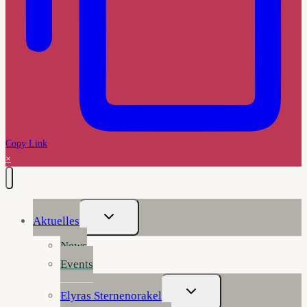
Copy Link
×
Untermenü
Aktuelles
Umschalten
News
Events
Untermenü
Elyras Sternenorakel
Umschalten