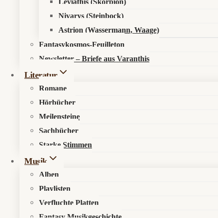
Leviathis (Skorpion)
Nivarys (Steinbock)
Astrion (Wassermann, Waage)
Fantasykosmos-Feuilleton
Newsletter – Briefe aus Varanthis
Literatur
Romane
Hörbücher
Meilensteine
Sachbücher
Starke Stimmen
Musik
Alben
Playlisten
Verfluchte Platten
Fantasy Musikgeschichte