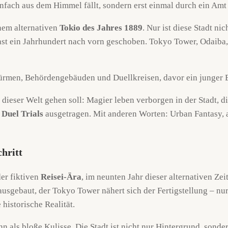
infach aus dem Himmel fällt, sondern erst einmal durch ein Amt
inem alternativen
Tokio des Jahres 1889
. Nur ist diese Stadt ni
t ein Jahrhundert nach vorn geschoben. Tokyo Tower, Odaiba, 
 dieser Welt gehen soll: Magier leben verborgen in der Stadt, d
n
Duel Trials
ausgetragen. Mit anderen Worten: Urban Fantasy, a
chritt
der fiktiven
Reisei-Ära
, im neunten Jahr dieser alternativen Zei
gebaut, der Tokyo Tower nähert sich der Fertigstellung – nur 
historische Realität.
nn als bloße Kulisse. Die Stadt ist nicht nur Hintergrund, sond