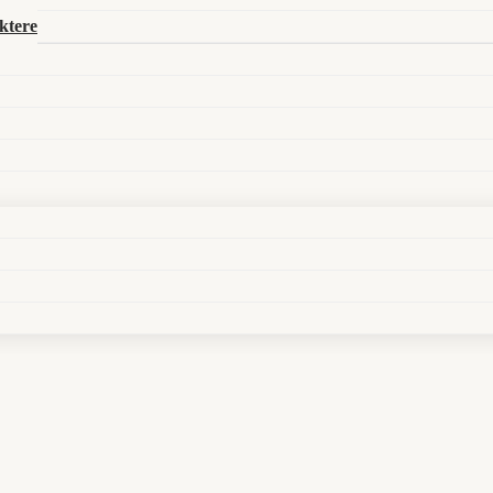
Search in title
ktere
Search in content
von 1889 zur Verwaltungsfrage