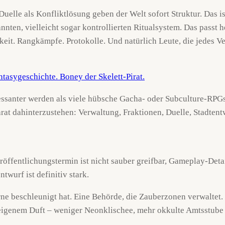
Duelle als Konfliktlösung geben der Welt sofort Struktur. Das is
annten, vielleicht sogar kontrollierten Ritualsystem. Das passt
rkeit. Rangkämpfe. Protokolle. Und natürlich Leute, die jedes 
essanter werden als viele hübsche Gacha- oder Subculture-RPGs,
rat dahinterzustehen: Verwaltung, Fraktionen, Duelle, Stadten
eröffentlichungstermin ist nicht sauber greifbar, Gameplay-Det
twurf ist definitiv stark.
ne beschleunigt hat. Eine Behörde, die Zauberzonen verwaltet. 
 eigenem Duft – weniger Neonklischee, mehr okkulte Amtsstube 