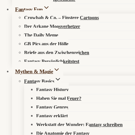
Fantasy Fun
Crowbah & Co. – Finstere Cartoons
Der Arkane Moosverhetzer
The Daily Meme
GB Pics aus der Hölle
🔍
Suche im Fantasykosmos
Briefe aus den Zwischenreichen
Fantasy Persönlichkeitstest
Spüre verborgene Pfade auf, entdecke neue Werke oder durchstöb
Mythen & Magie
Fantasy Basics
Fantasy History
Haben Sie mal Feuer?
Fantasy Genres
Fantasy erklärt
Werkstatt der Wunder: Fantasy schreiben
Die Anatomie der Fantasy