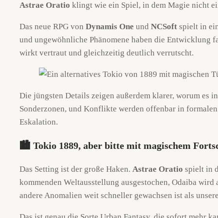
Astrae Oratio
klingt wie ein Spiel, in dem Magie nicht e
Das neue RPG von
Dynamis One
und
NCSoft
spielt in e
und ungewöhnliche Phänomene haben die Entwicklung fas
wirkt vertraut und gleichzeitig deutlich verrutscht.
Die jüngsten Details zeigen außerdem klarer, worum es in
Sonderzonen, und Konflikte werden offenbar in formale
Eskalation.
🏙️ Tokio 1889, aber bitte mit magischem Forts
Das Setting ist der große Haken.
Astrae Oratio
spielt in 
kommenden Weltausstellung ausgestochen, Odaiba wird aus
andere Anomalien weit schneller gewachsen ist als unsere 
Das ist genau die Sorte Urban Fantasy, die sofort mehr ka