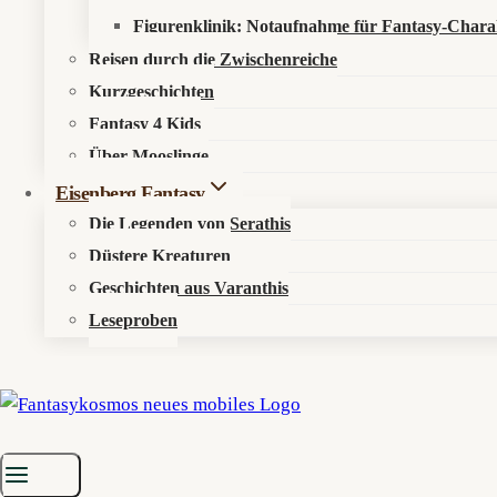
Figurenklinik: Notaufnahme für Fantasy-Chara
Reisen durch die Zwischenreiche
Kurzgeschichten
Fantasy 4 Kids
Über Mooslinge
Eisenberg Fantasy
Die Legenden von Serathis
Düstere Kreaturen
Geschichten aus Varanthis
Leseproben
Startseite
»
Aktuelles
»
News
»
Astrae Oratio: Magie wird im Tokio 
Wenn Zauberei eine Dienststelle bekommt