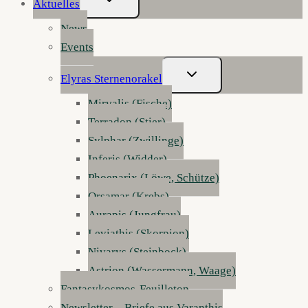
Aktuelles
Umschalten
News
Events
Untermenü
Elyras Sternenorakel
Umschalten
Mirvalis (Fische)
Terradon (Stier)
Sylphar (Zwillinge)
Inferis (Widder)
Phoenarix (Löwe, Schütze)
Orsamar (Krebs)
Aurapis (Jungfrau)
Leviathis (Skorpion)
Nivarys (Steinbock)
Astrion (Wassermann, Waage)
Fantasykosmos-Feuilleton
Newsletter – Briefe aus Varanthis