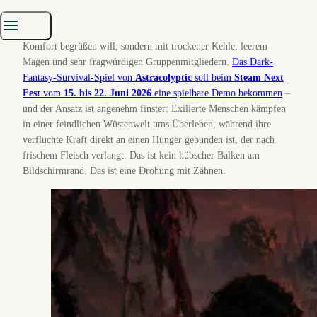
sondern zurückschlägt
Astracolypse
klingt wie ein Indie-RPG, das seine Spieler nicht mit
Komfort begrüßen will, sondern mit trockener Kehle, leerem
Magen und sehr fragwürdigen Gruppenmitgliedern.
Das Dark-
Fantasy-Survival-Spiel von
Astracolyptic
soll beim
Steam Next
Fest
vom
15. bis 22. Juni 2026
eine spielbare Demo bekommen
–
und der Ansatz ist angenehm finster: Exilierte Menschen kämpfen
in einer feindlichen Wüstenwelt ums Überleben, während ihre
verfluchte Kraft direkt an einen Hunger gebunden ist, der nach
frischem Fleisch verlangt. Das ist kein hübscher Balken am
Bildschirmrand. Das ist eine Drohung mit Zähnen.