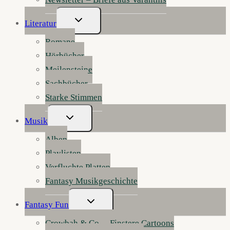
Untermenü
Literatur
Umschalten
Romane
Hörbücher
Meilensteine
Sachbücher
Starke Stimmen
Untermenü
Musik
Umschalten
Alben
Playlisten
Verfluchte Platten
Fantasy Musikgeschichte
Untermenü
Fantasy Fun
Umschalten
Crowbah & Co. – Finstere Cartoons