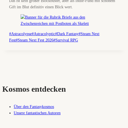
Das ist kein großer Blockbuster, aber als Indie-Fund mit schönem
Gift im Blut definitiv einen Blick wert.
Schlagworte:
#
Astracolypse
#
Astracolyptic
#
Dark Fantasy
#
Steam Next
Fest
#
Steam Next Fest 2026
#
Survival RPG
Kosmos entdecken
Über den Fantasykosmos
Unsere fantastischen Autoren