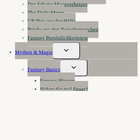
Der Arkane Moosverhetzer
The Daily Meme
GB Pics aus der Hölle
Briefe aus den Zwischenreichen
Fantasy Persönlichkeitstest
Untermenü
Mythen & Magie
Umschalten
Untermenü
Fantasy Basics
Umschalten
Fantasy History
Haben Sie mal Feuer?
Fantasy Genres
Fantasy erklärt
Werkstatt der Wunder: Fantasy schreiben
Die Anatomie der Fantasy
Figurenklinik: Notaufnahme für Fantasy-
Charaktere