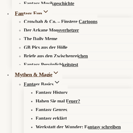
Fantasy Musikgeschichte
Search in content
Fantasy Fun
Crowbah & Co. – Finstere Cartoons
Der Arkane Moosverhetzer
The Daily Meme
GB Pics aus der Hölle
Briefe aus den Zwischenreichen
Startseite
»
Aktuelles
»
News
»
Astracolypse: Wenn Hunger
Fantasy Persönlichkeitstest
nicht bohrt, sondern zurückschlägt
Mythen & Magie
Fantasy Basics
Fantasy History
Haben Sie mal Feuer?
Rundenkampf mit leerem Magen
Fantasy Genres
Fantasy erklärt
📰 Was ist los?
Werkstatt der Wunder: Fantasy schreiben
Astracolypse
ist ein kommendes
Dark-Fantasy-Survival-RPG