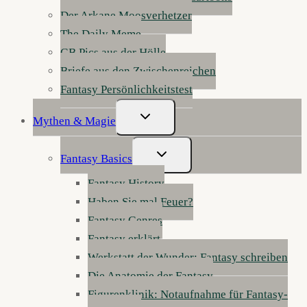
Der Arkane Moosverhetzer
The Daily Meme
GB Pics aus der Hölle
Briefe aus den Zwischenreichen
Fantasy Persönlichkeitstest
Untermenü
Mythen & Magie
Umschalten
Untermenü
Fantasy Basics
Umschalten
Fantasy History
Haben Sie mal Feuer?
Fantasy Genres
Fantasy erklärt
Werkstatt der Wunder: Fantasy schreiben
Die Anatomie der Fantasy
Figurenklinik: Notaufnahme für Fantasy-