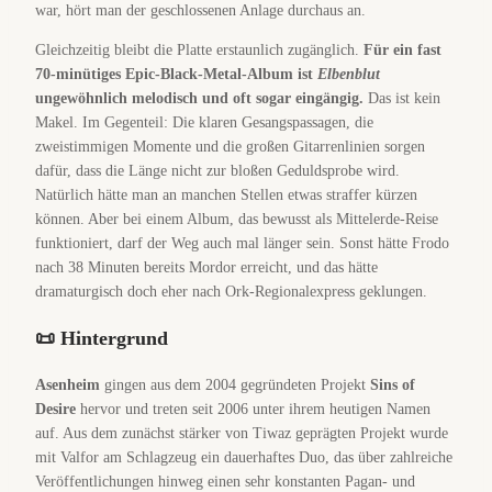
war, hört man der geschlossenen Anlage durchaus an.
Gleichzeitig bleibt die Platte erstaunlich zugänglich.
Für ein fast
70-minütiges Epic-Black-Metal-Album ist
Elbenblut
ungewöhnlich melodisch und oft sogar eingängig.
Das ist kein
Makel. Im Gegenteil: Die klaren Gesangspassagen, die
zweistimmigen Momente und die großen Gitarrenlinien sorgen
dafür, dass die Länge nicht zur bloßen Geduldsprobe wird.
Natürlich hätte man an manchen Stellen etwas straffer kürzen
können. Aber bei einem Album, das bewusst als Mittelerde-Reise
funktioniert, darf der Weg auch mal länger sein. Sonst hätte Frodo
nach 38 Minuten bereits Mordor erreicht, und das hätte
dramaturgisch doch eher nach Ork-Regionalexpress geklungen.
📜 Hintergrund
Asenheim
gingen aus dem 2004 gegründeten Projekt
Sins of
Desire
hervor und treten seit 2006 unter ihrem heutigen Namen
auf. Aus dem zunächst stärker von Tiwaz geprägten Projekt wurde
mit Valfor am Schlagzeug ein dauerhaftes Duo, das über zahlreiche
Veröffentlichungen hinweg einen sehr konstanten Pagan- und