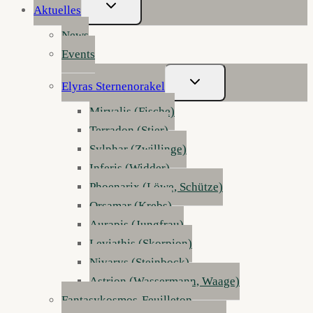
Untermenü
Aktuelles
Umschalten
News
Events
Untermenü
Elyras Sternenorakel
Umschalten
Mirvalis (Fische)
Terradon (Stier)
Sylphar (Zwillinge)
Inferis (Widder)
Phoenarix (Löwe, Schütze)
Orsamar (Krebs)
Aurapis (Jungfrau)
Leviathis (Skorpion)
Nivarys (Steinbock)
Astrion (Wassermann, Waage)
Fantasykosmos-Feuilleton