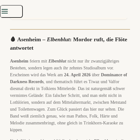
Startseite
»
Musik
»
Alben
»
Asenheim – Elbenblut (Review)
‪‪🩸
Asenheim –
Elbenblut
: Mordor ruft, die Flöte
antwortet
Asenheim
feiern mit
Elbenblut
nicht nur ihr zwanzigjähriges
Bestehen, sondern legen auch ihr zehntes Studioalbum vor.
Erscheinen wird das Werk am
24. April 2026
über
Dominance of
Darkness Records
, und thematisch führt es Tiwaz und Valfor
diesmal direkt in Tolkiens Mittelerde. Das ist naturgemäß schwer
vermintes Gelände: Ein falscher Schritt, und man steht nicht in
Lothlórien, sondern auf dem Mittelaltermarkt, zwischen Metstand
und Toilettenwagen. Zum Glück passiert das hier nur selten. Die
Band weiß ziemlich genau, wie man Pathos, Folk, Härte und
Melodie zusammenbringt, ohne gleich in Trinkhorn-Karaoke zu
kippen.