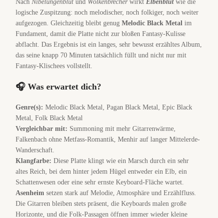
Nach
Nibelungenblut
und
Wolkenbrecher
wirkt
Elbenblut
wie die
logische Zuspitzung: noch melodischer, noch folkiger, noch weiter
aufgezogen. Gleichzeitig bleibt genug
Melodic Black Metal
im
Fundament, damit die Platte nicht zur bloßen Fantasy-Kulisse
abflacht. Das Ergebnis ist ein langes, sehr bewusst erzähltes Album,
das seine knapp 70 Minuten tatsächlich füllt und nicht nur mit
Fantasy-Klischees vollstellt.
🎧 Was erwartet dich?
Genre(s):
Melodic Black Metal, Pagan Black Metal, Epic Black
Metal, Folk Black Metal
Vergleichbar mit:
Summoning mit mehr Gitarrenwärme,
Falkenbach ohne Metfass-Romantik, Menhir auf langer Mittelerde-
Wanderschaft.
Klangfarbe:
Diese Platte klingt wie ein Marsch durch ein sehr
altes Reich, bei dem hinter jedem Hügel entweder ein Elb, ein
Schattenwesen oder eine sehr ernste Keyboard-Fläche wartet.
Asenheim
setzen stark auf Melodie, Atmosphäre und Erzählfluss.
Die Gitarren bleiben stets präsent, die Keyboards malen große
Horizonte, und die Folk-Passagen öffnen immer wieder kleine