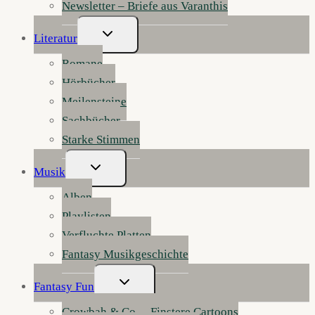
Newsletter – Briefe aus Varanthis
Untermenü
Literatur
Umschalten
Romane
Hörbücher
Meilensteine
Sachbücher
Starke Stimmen
Untermenü
Musik
Umschalten
Alben
Playlisten
Verfluchte Platten
Fantasy Musikgeschichte
Untermenü
Fantasy Fun
Umschalten
Crowbah & Co. – Finstere Cartoons