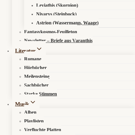
Leviathis (Skorpion)
Nivarys (Steinbock)
Astrion (Wassermann, Waage)
Fantasykosmos-Feuilleton
Asenheim – Elbenblut
Newsletter – Briefe aus Varanthis
Literatur
🧿 Kurzfazit
Elbenblut
ist ein großes, melodisches Epic-Black-Metal-Album mit
Romane
starkem Folk-Anteil und deutlicher Tolkien-Schlagseite. Nicht jede
Hörbücher
Passage ist zwingend, aber der Gesamtbogen trägt hier erstaunlich
Meilensteine
gut.
Sachbücher
🎯 Für wen?
Starke Stimmen
Für Fans von Summoning, Falkenbach und den frühen Menhir, die
melodischen Pagan Black Metal und epische Fantasy-Atmosphäre
Musik
mögen. Also für Leute, die bei „Mordor“ nicht an Merchfiguren
Alben
denken, sondern an Nebel, Schatten und einen sehr langen
Playlisten
Rückweg.
Verfluchte Platten
🎧 Wie klingt das?