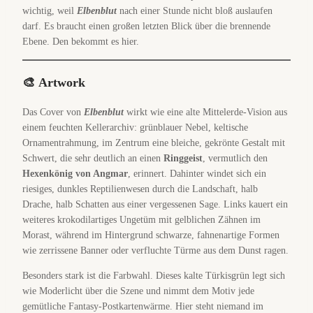
wichtig, weil
Elbenblut
nach einer Stunde nicht bloß auslaufen
darf. Es braucht einen großen letzten Blick über die brennende
Ebene. Den bekommt es hier.
🎨
Artwork
Das Cover von
Elbenblut
wirkt wie eine alte Mittelerde-Vision aus
einem feuchten Kellerarchiv: grünblauer Nebel, keltische
Ornamentrahmung, im Zentrum eine bleiche, gekrönte Gestalt mit
Schwert, die sehr deutlich an einen
Ringgeist
, vermutlich den
Hexenkönig von Angmar
, erinnert. Dahinter windet sich ein
riesiges, dunkles Reptilienwesen durch die Landschaft, halb
Drache, halb Schatten aus einer vergessenen Sage. Links kauert ein
weiteres krokodilartiges Ungetüm mit gelblichen Zähnen im
Morast, während im Hintergrund schwarze, fahnenartige Formen
wie zerrissene Banner oder verfluchte Türme aus dem Dunst ragen.
Besonders stark ist die Farbwahl. Dieses kalte Türkisgrün legt sich
wie Moderlicht über die Szene und nimmt dem Motiv jede
gemütliche Fantasy-Postkartenwärme. Hier steht niemand im