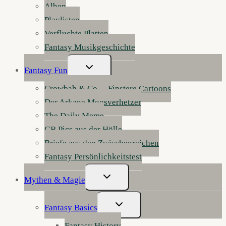
Alben
Playlisten
Verfluchte Platten
Fantasy Musikgeschichte
Untermenü
Fantasy Fun
Umschalten
Crowbah & Co. – Finstere Cartoons
Der Arkane Moosverhetzer
The Daily Meme
GB Pics aus der Hölle
Briefe aus den Zwischenreichen
Fantasy Persönlichkeitstest
Untermenü
Mythen & Magie
Umschalten
Untermenü
Fantasy Basics
Umschalten
Fantasy History