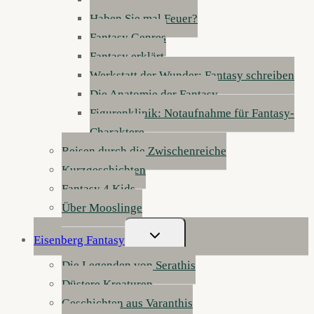
Haben Sie mal Feuer?
Fantasy Genres
Fantasy erklärt
Werkstatt der Wunder: Fantasy schreiben
Die Anatomie der Fantasy
Figurenklinik: Notaufnahme für Fantasy-
Charaktere
Reisen durch die Zwischenreiche
Kurzgeschichten
Fantasy 4 Kids
Über Mooslinge
Untermenü
Eisenberg Fantasy
Umschalten
Die Legenden von Serathis
Düstere Kreaturen
Geschichten aus Varanthis