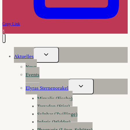
Copy Link
×
Untermenü
Aktuelles
Umschalten
News
Events
Untermenü
Elyras Sternenorakel
Umschalten
Mirvalis (Fische)
Terradon (Stier)
Sylphar (Zwillinge)
Inferis (Widder)
Phoenarix (Löwe, Schütze)