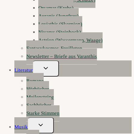
Orsamar (Krebs)
Aurapis (Jungfrau)
Leviathis (Skorpion)
Nivarys (Steinbock)
Astrion (Wassermann, Waage)
Fantasykosmos-Feuilleton
Newsletter – Briefe aus Varanthis
Untermenü
Literatur
Umschalten
Romane
Hörbücher
Meilensteine
Sachbücher
Starke Stimmen
Untermenü
Musik
Umschalten