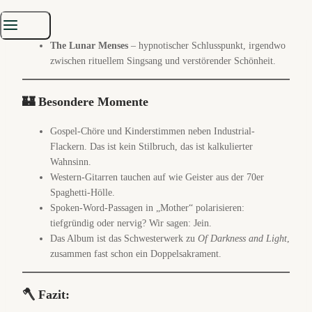
Pedestal
– reduziert und intim, ein Track wie eine Beichte
im Halbdunkel.
The Lunar Menses
– hypnotischer Schlusspunkt, irgendwo
zwischen rituellem Singsang und verstörender Schönheit.
🏰 Besondere Momente
Gospel-Chöre und Kinderstimmen neben Industrial-
Flackern. Das ist kein Stilbruch, das ist kalkulierter
Wahnsinn.
Western-Gitarren tauchen auf wie Geister aus der 70er
Spaghetti-Hölle.
Spoken-Word-Passagen in „Mother“ polarisieren:
tiefgründig oder nervig? Wir sagen: Jein.
Das Album ist das Schwesterwerk zu
Of Darkness and Light
,
zusammen fast schon ein Doppelsakrament.
🪓 Fazit: